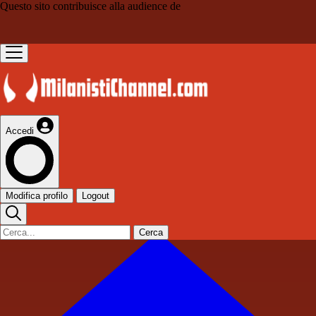
Questo sito contribuisce alla audience de
Accedi
Modifica profilo
Logout
Cerca