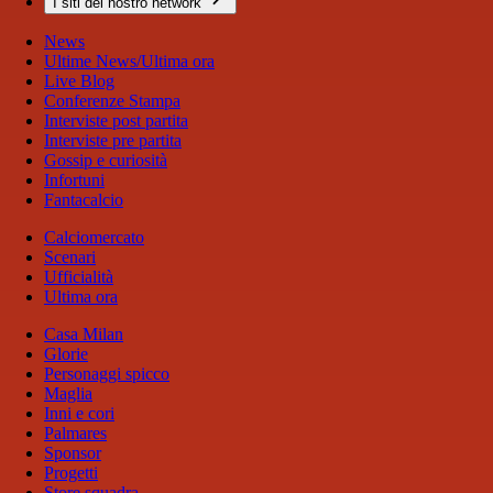
I siti del nostro network
News
Ultime News/Ultima ora
Live Blog
Conferenze Stampa
Interviste post partita
Interviste pre partita
Gossip e curiosità
Infortuni
Fantacalcio
Calciomercato
Scenari
Ufficialità
Ultima ora
Casa Milan
Glorie
Personaggi spicco
Maglia
Inni e cori
Palmares
Sponsor
Progetti
Store squadra