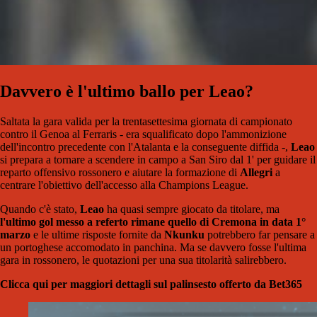
Davvero è l'ultimo ballo per Leao?
Saltata la gara valida per la trentasettesima giornata di campionato
contro il Genoa al Ferraris - era squalificato dopo l'ammonizione
dell'incontro precedente con l'Atalanta e la conseguente diffida -,
Leao
si prepara a tornare a scendere in campo a San Siro dal 1' per guidare il
reparto offensivo rossonero e aiutare la formazione di
Allegri
a
centrare l'obiettivo dell'accesso alla Champions League.
Quando c'è stato,
Leao
ha quasi sempre giocato da titolare, ma
l'ultimo gol messo a referto rimane quello di Cremona in data 1°
marzo
e le ultime risposte fornite da
Nkunku
potrebbero far pensare a
un portoghese accomodato in panchina. Ma se davvero fosse l'ultima
gara in rossonero, le quotazioni per una sua titolarità salirebbero.
Clicca qui per maggiori dettagli sul palinsesto offerto da Bet365