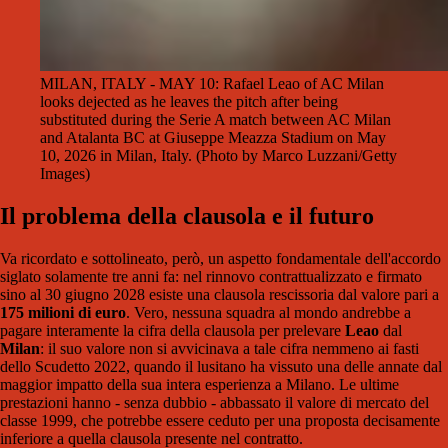
MILAN, ITALY - MAY 10: Rafael Leao of AC Milan
looks dejected as he leaves the pitch after being
substituted during the Serie A match between AC Milan
and Atalanta BC at Giuseppe Meazza Stadium on May
10, 2026 in Milan, Italy. (Photo by Marco Luzzani/Getty
Images)
Il problema della clausola e il futuro
Va ricordato e sottolineato, però, un aspetto fondamentale dell'accordo
siglato solamente tre anni fa: nel rinnovo contrattualizzato e firmato
sino al 30 giugno 2028 esiste una clausola rescissoria dal valore pari a
175 milioni di euro
. Vero, nessuna squadra al mondo andrebbe a
pagare interamente la cifra della clausola per prelevare
Leao
dal
Milan
: il suo valore non si avvicinava a tale cifra nemmeno ai fasti
dello Scudetto 2022, quando il lusitano ha vissuto una delle annate dal
maggior impatto della sua intera esperienza a Milano. Le ultime
prestazioni hanno - senza dubbio - abbassato il valore di mercato del
classe 1999, che potrebbe essere ceduto per una proposta decisamente
inferiore a quella clausola presente nel contratto.