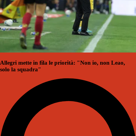
Allegri mette in fila le priorità: "Non io, non Leao,
solo la squadra"