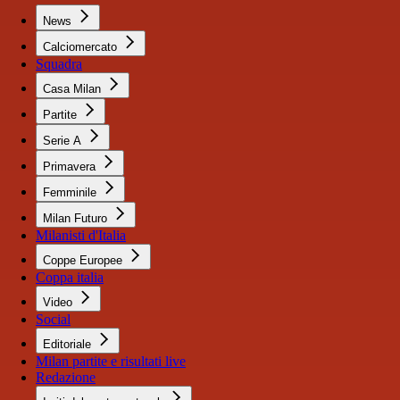
News
Calciomercato
Squadra
Casa Milan
Partite
Serie A
Primavera
Femminile
Milan Futuro
Milanisti d'Italia
Coppe Europee
Coppa italia
Video
Social
Editoriale
Milan partite e risultati live
Redazione