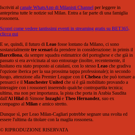
Iscriviti al
canale WhatsApp di Milanisti Channel
per leggere in
anteprima tutte le notizie sul Milan. Entra a far parte di una famiglia
rossonera.
Scopri come vedere tantissimi eventi in streaming gratis su BET365,
clicca qui
E se, quindi, il futuro di
Leao
fosse lontano da Milano, ci sono
sostanzialmente
tre scenari
da prendere in considerazione: in primis il
Barcellona
, da sempre squadra estimatrice del portoghese e che già in
passato si era avvicinata al suo entourage (inoltre, recentemente, il
lusitano era stato proposto ai catalani, con lo stesso
Leao
che gradiva
l'opzione iberica per la sua prossima tappa professionale); in secondo
luogo, attenzione alla Premier League con il
Chelsea
che può tornare a
pensarci e il
Manchester United
che si è già mobilitato provando a
interagire con i rossoneri inserendo qualche contropartita tecnica;
ultima, ma non per importanza, la pista che porta in Arabia Saudita
dall'
Al Hilal
di Simone
Inzaghi
e
Theo Hernandez
, suo ex
compagno al
Milan
e amico stretto.
Dunque sì, per Leao Milan-Cagliari potrebbe segnare una svolta ed
essere l'ultima da titolare con la maglia rossonera.
© RIPRODUZIONE RISERVATA