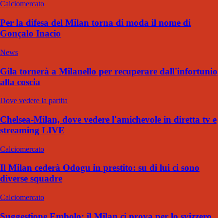
Calciomercato
Per la difesa del Milan torna di moda il nome di
Gonçalo Inacio
News
Gila tornerà a Milanello per recuperare dall'infortunio
alla coscia
Dove vedere la partita
Chelsea-Milan, dove vedere l'amichevole in diretta tv e
streaming LIVE
Calciomercato
Il Milan cederà Odogu in prestito: su di lui ci sono
diverse squadre
Calciomercato
Suggestione Embolo: il Milan ci prova per lo svizzero