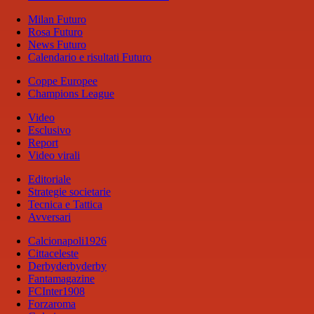
Milan Futuro
Rosa Futuro
News Futuro
Calendario e risultati Futuro
Coppe Europee
Champions League
Video
Esclusivo
Report
Video virali
Editoriale
Strategie societarie
Tecnica e Tattica
Avversari
Calcionapoli1926
Cittaceleste
Derbyderbyderby
Fantamagazine
FCInter1908
Forzaroma