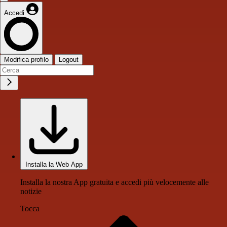
Accedi
Modifica profilo
Logout
Installa la Web App
Installa la nostra App gratuita e accedi più velocemente alle
notizie
Tocca