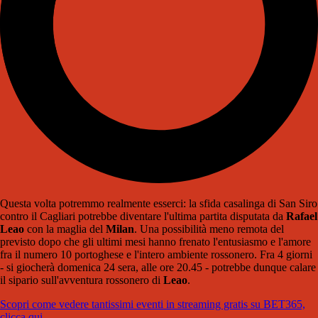
Questa volta potremmo realmente esserci: la sfida casalinga di San Siro
contro il Cagliari potrebbe diventare l'ultima partita disputata da
Rafael
Leao
con la maglia del
Milan
. Una possibilità meno remota del
previsto dopo che gli ultimi mesi hanno frenato l'entusiasmo e l'amore
fra il numero 10 portoghese e l'intero ambiente rossonero. Fra 4 giorni
- si giocherà domenica 24 sera, alle ore 20.45 - potrebbe dunque calare
il sipario sull'avventura rossonero di
Leao
.
Scopri come vedere tantissimi eventi in streaming gratis su BET365,
clicca qui