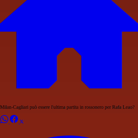
Milan-Cagliari può essere l'ultima partita in rossonero per Rafa Leao?