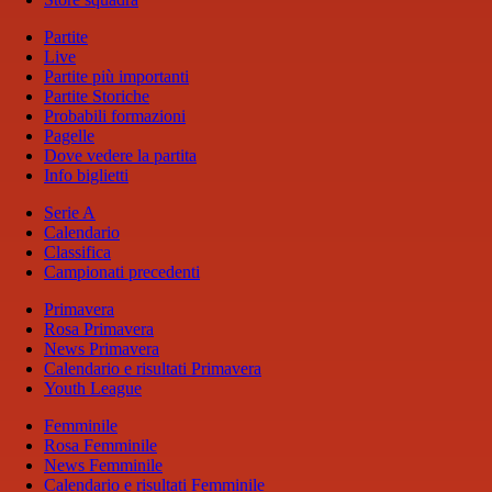
Partite
Live
Partite più importanti
Partite Storiche
Probabili formazioni
Pagelle
Dove vedere la partita
Info biglietti
Serie A
Calendario
Classifica
Campionati precedenti
Primavera
Rosa Primavera
News Primavera
Calendario e risultati Primavera
Youth League
Femminile
Rosa Femminile
News Femminile
Calendario e risultati Femminile