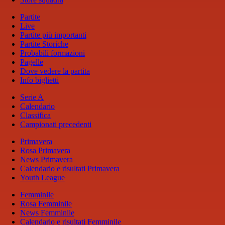
Partite
Live
Partite più importanti
Partite Storiche
Probabili formazioni
Pagelle
Dove vedere la partita
Info biglietti
Serie A
Calendario
Classifica
Campionati precedenti
Primavera
Rosa Primavera
News Primavera
Calendario e risultati Primavera
Youth League
Femminile
Rosa Femminile
News Femminile
Calendario e risultati Femminile