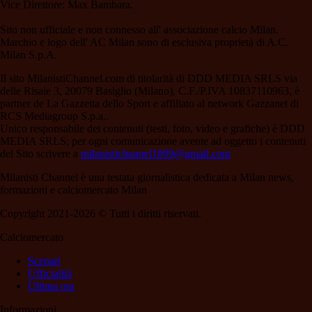
Vice Direttore: Max Bambara.
Sito non ufficiale e non connesso all' associazione calcio Milan.
Marchio e logo dell' AC Milan sono di esclusiva proprietà di A.C.
Milan S.p.A.
Il sito MilanistiChannel.com di titolarità di DDD MEDIA SRLS via
delle Risaie 3, 20079 Basiglio (Milano), C.F./P.IVA 10837110963, è
partner de La Gazzetta dello Sport e affiliato al network Gazzanet di
RCS Mediagroup S.p.a..
Unico responsabile dei contenuti (testi, foto, video e grafiche) è DDD
MEDIA SRLS; per ogni comunicazione avente ad oggetto i contenuti
del Sito scrivere a
milanistichannel1899@gmail.com
Milanisti Channel è una testata giornalistica dedicata a Milan news,
formazioni e calciomercato Milan
Copyright 2021-2026 © Tutti i diritti riservati.
Calciomercato
Scenari
Ufficialità
Ultima ora
Informazioni