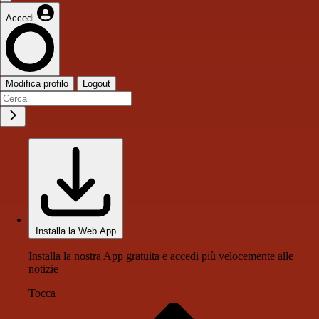
Accedi
Modifica profilo
Logout
Installa la Web App
Installa la nostra App gratuita e accedi più velocemente alle
notizie
Tocca