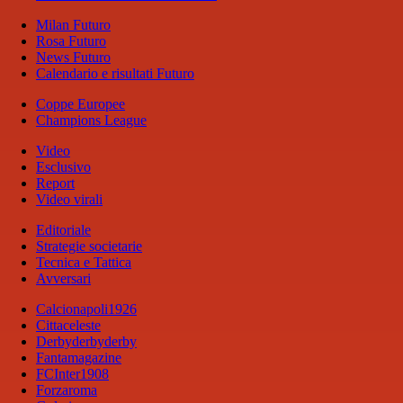
Milan Futuro
Rosa Futuro
News Futuro
Calendario e risultati Futuro
Coppe Europee
Champions League
Video
Esclusivo
Report
Video virali
Editoriale
Strategie societarie
Tecnica e Tattica
Avversari
Calcionapoli1926
Cittaceleste
Derbyderbyderby
Fantamagazine
FCInter1908
Forzaroma