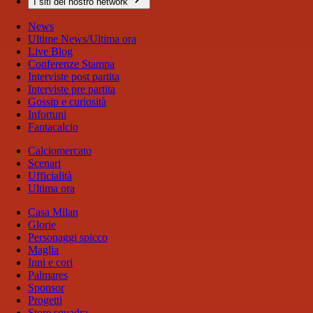
I siti del nostro network
News
Ultime News/Ultima ora
Live Blog
Conferenze Stampa
Interviste post partita
Interviste pre partita
Gossip e curiosità
Infortuni
Fantacalcio
Calciomercato
Scenari
Ufficialità
Ultima ora
Casa Milan
Glorie
Personaggi spicco
Maglia
Inni e cori
Palmares
Sponsor
Progetti
Store squadra