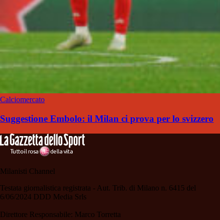
Calciomercato
Suggestione Embolo: il Milan ci prova per lo svizzero
Milanisti Channel
Testata giornalistica registrata - Aut. Trib. di Milano n. 6415 del
6/06/2024 DDD Media Srls
Direttore Responsabile: Marco Torretta