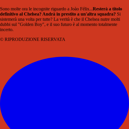
Sono molte ora le incognite riguardo a Joào Félix...
Resterà a titolo
definitivo al Chelsea? Andrà in prestito a un'altra squadra?
Si
sistemerà una volta per tutte? La verità è che il Chelsea nutre molti
dubbi sul "Golden Boy", e il suo futuro è al momento totalmente
incerto.
© RIPRODUZIONE RISERVATA