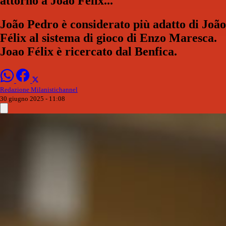
attorno a Joao Felix...
João Pedro è considerato più adatto di João
Félix al sistema di gioco di Enzo Maresca.
Joao Félix è ricercato dal Benfica.
Redazione Milanistichannel
30 giugno 2025 - 11:08