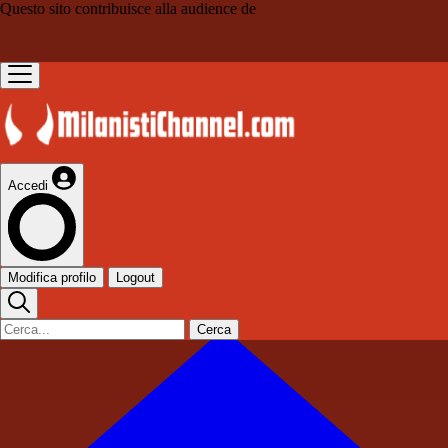
Questo sito contribuisce alla audience de
Accedi
Modifica profilo
Logout
Cerca