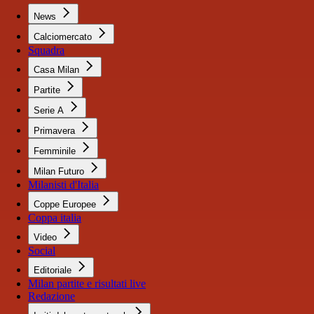
News
Calciomercato
Squadra
Casa Milan
Partite
Serie A
Primavera
Femminile
Milan Futuro
Milanisti d'Italia
Coppe Europee
Coppa italia
Video
Social
Editoriale
Milan partite e risultati live
Redazione