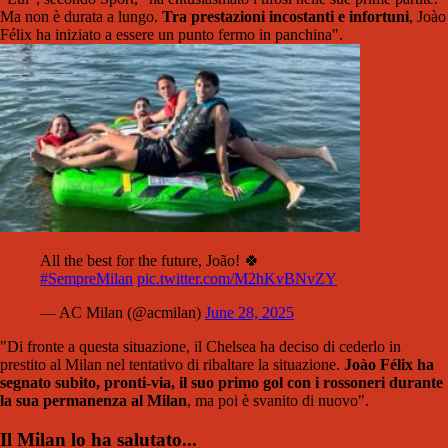
Ma non è durata a lungo.
Tra prestazioni incostanti e infortuni
, Joào
Félix ha iniziato a essere un punto fermo in panchina".
All the best for the future, João! 🍀
#SempreMilan
pic.twitter.com/M2hKvBNvZY
— AC Milan (@acmilan)
June 28, 2025
"Di fronte a questa situazione, il Chelsea ha deciso di cederlo in
prestito al
Milan
nel
tentativo di ribaltare la situazione.
Joào Félix ha
segnato subito, pronti-via, il suo primo gol con i rossoneri durante
la sua permanenza al
Milan
, ma poi è svanito
di nuovo".
Il Milan lo ha salutato...