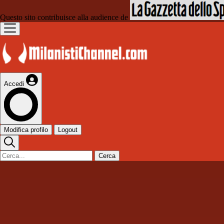
Questo sito contribuisce alla audience de
Accedi
Modifica profilo
Logout
Cerca