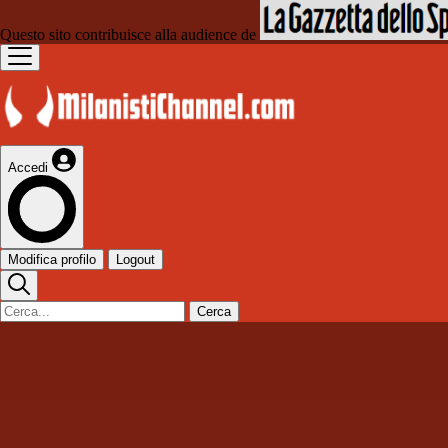
Questo sito contribuisce alla audience de
Accedi
Modifica profilo
Logout
Cerca