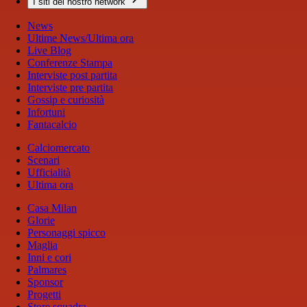
I siti del nostro network
News
Ultime News/Ultima ora
Live Blog
Conferenze Stampa
Interviste post partita
Interviste pre partita
Gossip e curiosità
Infortuni
Fantacalcio
Calciomercato
Scenari
Ufficialità
Ultima ora
Casa Milan
Glorie
Personaggi spicco
Maglia
Inni e cori
Palmares
Sponsor
Progetti
Store squadra