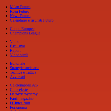
Milan Futuro
Rosa Futuro
News Futuro
Calendario e risultati Futuro
Coppe Europee
Champions League
Video
Esclusivo
Report
Video virali
Editoriale
Strategie societarie
Tecnica e Tattica
Avversari
Calcionapoli1926
Cittaceleste
Derbyderbyderby
Fantamagazine
FCInter1908
Forzaroma