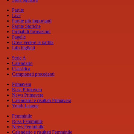
Partite
Live
Partite più importanti
Partite Storiche
Probabili formazioni
Pagelle
Dove vedere la partita
Info biglietti
Serie A
Calendario
Classifica
Campionati precedenti
Primavera
Rosa Primavera
News Primavera
Calendario e risultati Primavera
Youth League
Femminile
Rosa Femminile
News Femminile
Calendario e risultati Femminile