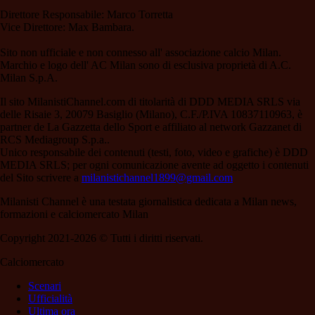
Direttore Responsabile: Marco Torretta
Vice Direttore: Max Bambara.
Sito non ufficiale e non connesso all' associazione calcio Milan.
Marchio e logo dell' AC Milan sono di esclusiva proprietà di A.C.
Milan S.p.A.
Il sito MilanistiChannel.com di titolarità di DDD MEDIA SRLS via
delle Risaie 3, 20079 Basiglio (Milano), C.F./P.IVA 10837110963, è
partner de La Gazzetta dello Sport e affiliato al network Gazzanet di
RCS Mediagroup S.p.a..
Unico responsabile dei contenuti (testi, foto, video e grafiche) è DDD
MEDIA SRLS; per ogni comunicazione avente ad oggetto i contenuti
del Sito scrivere a
milanistichannel1899@gmail.com
Milanisti Channel è una testata giornalistica dedicata a Milan news,
formazioni e calciomercato Milan
Copyright 2021-2026 © Tutti i diritti riservati.
Calciomercato
Scenari
Ufficialità
Ultima ora