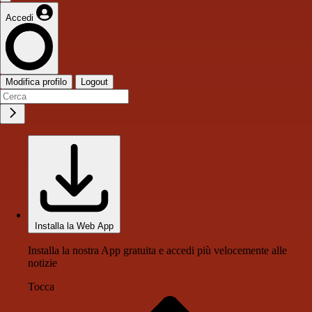
Accedi
Modifica profilo
Logout
Installa la Web App
Installa la nostra App gratuita e accedi più velocemente alle
notizie
Tocca