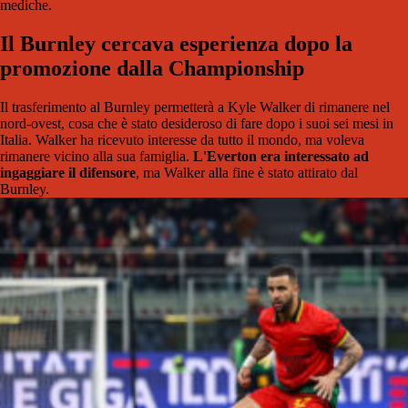
mediche.
Il Burnley cercava esperienza dopo la
promozione dalla Championship
Il trasferimento al Burnley permetterà a Kyle Walker di rimanere nel
nord-ovest, cosa che è stato desideroso di fare dopo i suoi sei mesi in
Italia. Walker ha ricevuto interesse da tutto il mondo, ma voleva
rimanere vicino alla sua famiglia.
L'Everton era interessato ad
ingaggiare il difensore
, ma Walker alla fine è stato attirato dal
Burnley.