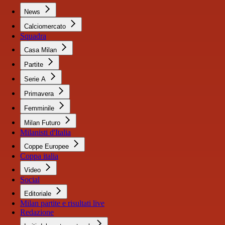
News
Calciomercato
Squadra
Casa Milan
Partite
Serie A
Primavera
Femminile
Milan Futuro
Milanisti d'Italia
Coppe Europee
Coppa italia
Video
Social
Editoriale
Milan partite e risultati live
Redazione