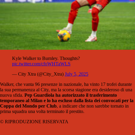
Kyle Walker to Burnley. Thoughts?
pic.twitter.com/cfoWHTaWLS
— City Xtra (@City_Xtra)
July 5, 2025
Walker, che vanta 96 presenze in nazionale, ha vinto 17 trofei durante
la sua permanenza al City, ma la scorsa stagione era desideroso di una
nuova sfida.
Pep Guardiola ha autorizzato il trasferimento
temporaneo al
Milan
e lo ha escluso dalla lista dei convocati per la
Coppa del Mondo per Club
, a indicare che non sarebbe tornato in
prima squadra una volta terminato il prestito.
© RIPRODUZIONE RISERVATA