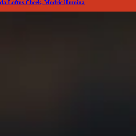
da Loftus Cheek, Modric illumina