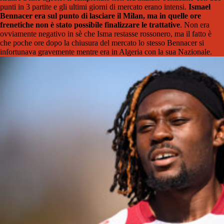
punti in 3 partite e gli ultimi giorni di mercato erano intensi.
Ismael
Bennacer era sul punto di lasciare il Milan, ma in quelle ore
frenetiche non è stato possibile finalizzare le trattative
. Non era
ovviamente negativo in sè che Isma restasse rossonero, ma il fatto è
che poche ore dopo la chiusura del mercato lo stesso Bennacer si
infortunava gravemente mentre era in Algeria con la sua Nazionale.