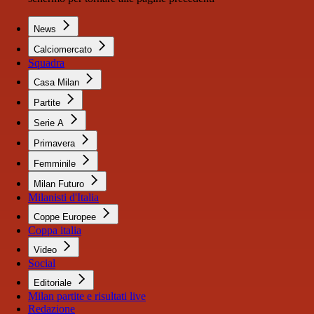
News
Calciomercato
Squadra
Casa Milan
Partite
Serie A
Primavera
Femminile
Milan Futuro
Milanisti d'Italia
Coppe Europee
Coppa italia
Video
Social
Editoriale
Milan partite e risultati live
Redazione