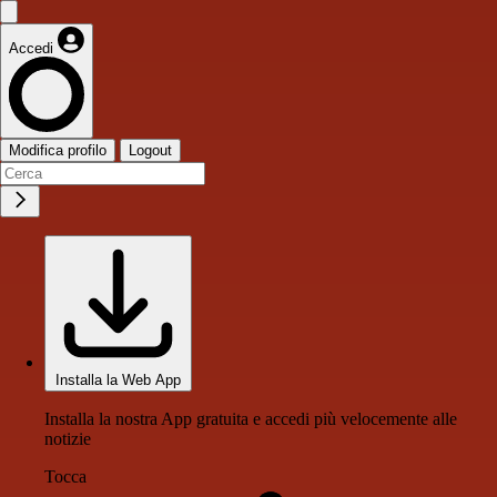
Accedi
Modifica profilo
Logout
Installa la Web App
Installa la nostra App gratuita e accedi più velocemente alle
notizie
Tocca