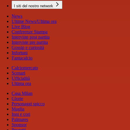
I siti del nostro network
News
Ultime News/Ultima ora
Live Blog
Conferenze Stampa
Interviste post partita
Interviste pre partita
Gossip e curiosità
Infortuni
Fantacalcio
Calciomercato
Scenari
Ufficialità
Ultima ora
Casa Milan
Glorie
Personaggi spicco
Maglia
Inni e cori
Palmares
Sponsor
Progetti