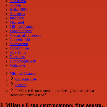
Forzaroma
Golssip
Hellas1903
Ilmilanista
Juvenews
Mediagol
Milanistichannel
Mondoudinese
Notiziecalciomercato
Numericalcio
Padovasport
Pianetamilan
SOS Fanta
Toronews
Tuttobolognaweb
Violanews
Milanisti Channel
Calciomercato
Scenari
Il Milan e il suo centrocampo: fine agosto, se partiva
Bennacer arrivava Konè
Il Milan e il suo centrocampo: fine agosto,