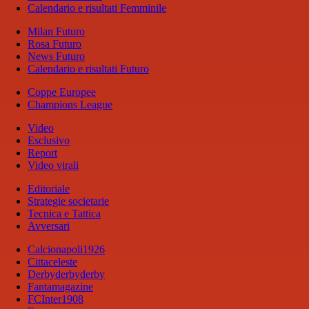
Calendario e risultati Femminile
Milan Futuro
Rosa Futuro
News Futuro
Calendario e risultati Futuro
Coppe Europee
Champions League
Video
Esclusivo
Report
Video virali
Editoriale
Strategie societarie
Tecnica e Tattica
Avversari
Calcionapoli1926
Cittaceleste
Derbyderbyderby
Fantamagazine
FCInter1908