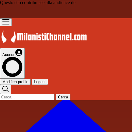
Questo sito contribuisce alla audience de
Accedi
Modifica profilo
Logout
Cerca