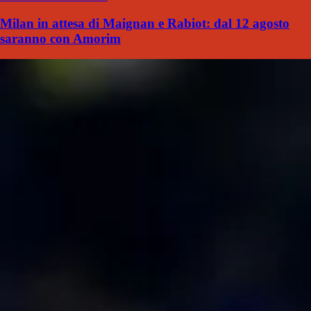
Milan in attesa di Maignan e Rabiot: dal 12 agosto
saranno con Amorim