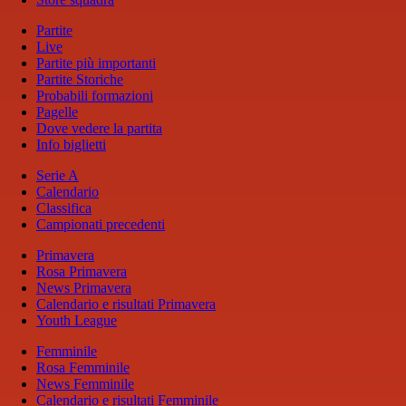
Partite
Live
Partite più importanti
Partite Storiche
Probabili formazioni
Pagelle
Dove vedere la partita
Info biglietti
Serie A
Calendario
Classifica
Campionati precedenti
Primavera
Rosa Primavera
News Primavera
Calendario e risultati Primavera
Youth League
Femminile
Rosa Femminile
News Femminile
Calendario e risultati Femminile