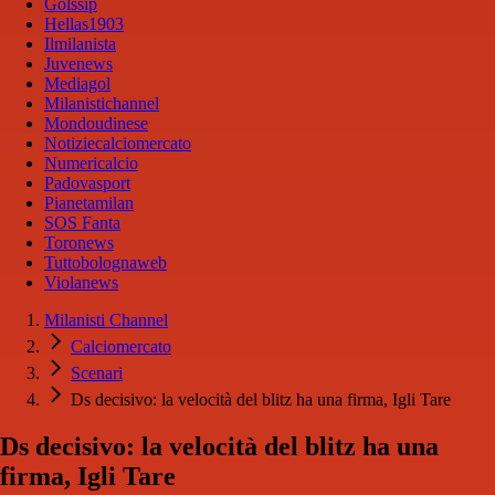
Golssip
Hellas1903
Ilmilanista
Juvenews
Mediagol
Milanistichannel
Mondoudinese
Notiziecalciomercato
Numericalcio
Padovasport
Pianetamilan
SOS Fanta
Toronews
Tuttobolognaweb
Violanews
Milanisti Channel
Calciomercato
Scenari
Ds decisivo: la velocità del blitz ha una firma, Igli Tare
Ds decisivo: la velocità del blitz ha una
firma, Igli Tare