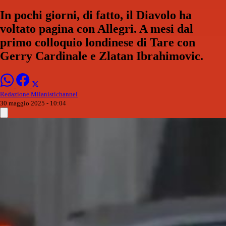
In pochi giorni, di fatto, il Diavolo ha
voltato pagina con Allegri. A mesi dal
primo colloquio londinese di Tare con
Gerry Cardinale e Zlatan Ibrahimovic.
Redazione Milanistichannel
30 maggio 2025 - 10:04