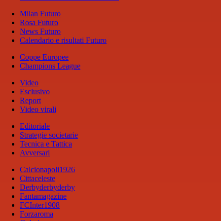
Milan Futuro
Rosa Futuro
News Futuro
Calendario e risultati Futuro
Coppe Europee
Champions League
Video
Esclusivo
Report
Video virali
Editoriale
Strategie societarie
Tecnica e Tattica
Avversari
Calcionapoli1926
Cittaceleste
Derbyderbyderby
Fantamagazine
FCInter1908
Forzaroma