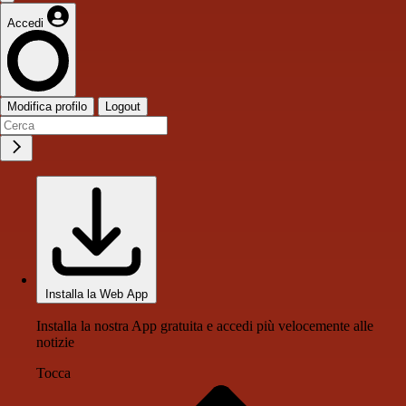
Accedi
Modifica profilo
Logout
Installa la Web App
Installa la nostra App gratuita e accedi più velocemente alle
notizie
Tocca