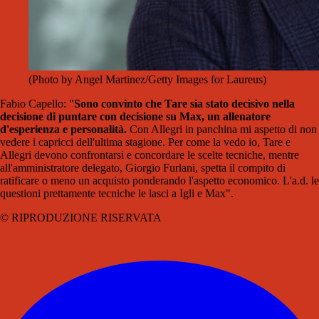
(Photo by Angel Martinez/Getty Images for Laureus)
Fabio Capello: "
Sono convinto che Tare sia stato decisivo nella
decisione di puntare con decisione su Max, un allenatore
d'esperienza e personalità.
Con Allegri in panchina mi aspetto di non
vedere i capricci dell'ultima stagione. Per come la vedo io, Tare e
Allegri devono confrontarsi e concordare le scelte tecniche, mentre
all'amministratore delegato, Giorgio Furlani, spetta il compito di
ratificare o meno un acquisto ponderando l'aspetto economico. L'a.d. le
questioni prettamente tecniche le lasci a Igli e Max".
© RIPRODUZIONE RISERVATA