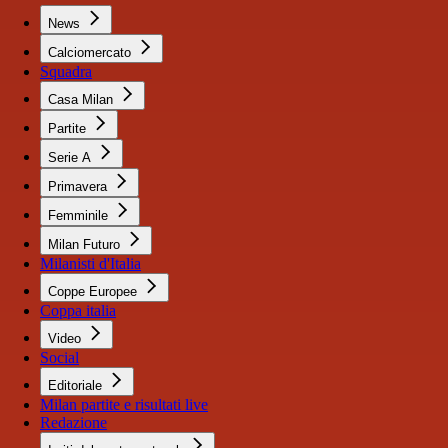
News
Calciomercato
Squadra
Casa Milan
Partite
Serie A
Primavera
Femminile
Milan Futuro
Milanisti d'Italia
Coppe Europee
Coppa italia
Video
Social
Editoriale
Milan partite e risultati live
Redazione