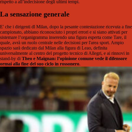
rispetto a all’indecisione degli ultimi tempi.
La sensazione generale
E' che i dirigenti dl Milan, dopo la pesante contestazione ricevuta a fine
campionato, abbiano riconosciuto i propri errori e si siano attivati per
sistemare l’organigramma inserendo una figura esperta come Tare, il
quale, avrà un ruolo centrale nelle decisioni per l'area sport. Ampio
spazio sarà dedicato dal Milan alla figura di Leao, definita
universalmente al centro del progetto tecnico di Allegri, e ai rinnovi in
stand-by di
Theo e Maignan: l’opinione comune vede il difensore
ormai alla fine del suo ciclo in rossonero
.