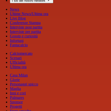
I siti del nostro network
News
Ultime News/Ultima ora
Live Blog
Conferenze Stampa
Interviste post partita
Interviste pre partita
Gossip e curiosità
Infortuni
Fantacalcio
Calciomercato
Scenari
Ufficialità
Ultima ora
Casa Milan
Glorie
Personaggi spicco
Maglia
Inni e cori
Palmares
Sponsor
Progetti
Store squadra