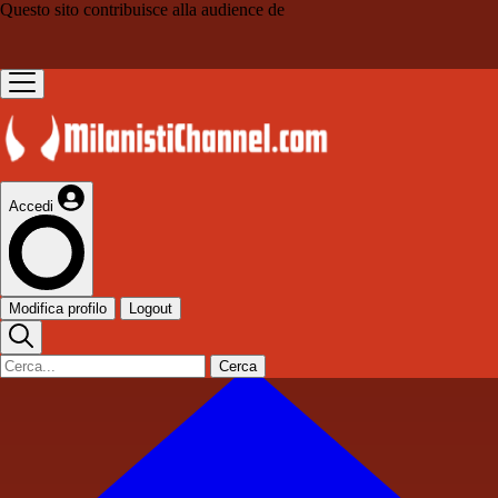
Questo sito contribuisce alla audience de
Accedi
Modifica profilo
Logout
Cerca