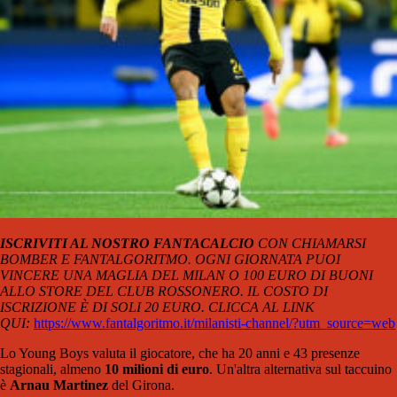
ISCRIVITI AL NOSTRO FANTACALCIO
CON CHIAMARSI
BOMBER E FANTALGORITMO. OGNI GIORNATA PUOI
VINCERE UNA MAGLIA DEL MILAN O 100 EURO DI BUONI
ALLO STORE DEL CLUB ROSSONERO. IL COSTO DI
ISCRIZIONE È DI SOLI 20 EURO. CLICCA AL LINK
QUI:
https://www.fantalgoritmo.it/milanisti-channel/?utm_source=web
Lo Young Boys valuta il giocatore, che ha 20 anni e 43 presenze
stagionali, almeno
10 milioni di euro
. Un'altra alternativa sul taccuino
è
Arnau Martinez
del Girona.