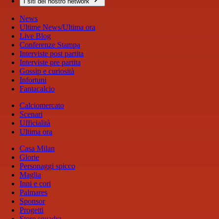
I siti del nostro network
News
Ultime News/Ultima ora
Live Blog
Conferenze Stampa
Interviste post partita
Interviste pre partita
Gossip e curiosità
Infortuni
Fantacalcio
Calciomercato
Scenari
Ufficialità
Ultima ora
Casa Milan
Glorie
Personaggi spicco
Maglia
Inni e cori
Palmares
Sponsor
Progetti
Store squadra