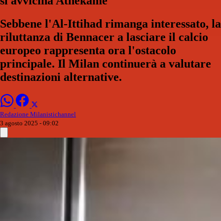
si avvicina Athekame
Sebbene l'Al-Ittihad rimanga interessato, la
riluttanza di Bennacer a lasciare il calcio
europeo rappresenta ora l'ostacolo
principale. Il Milan continuerà a valutare
destinazioni alternative.
Redazione Milanistichannel
3 agosto 2025 - 09:02