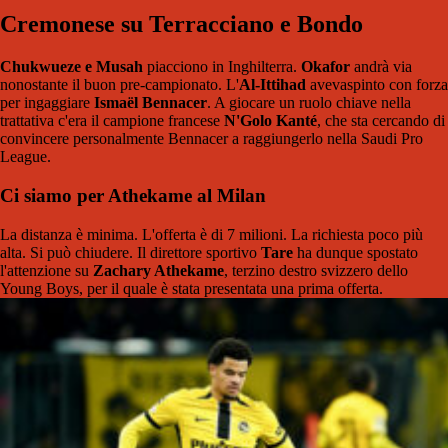
Cremonese su Terracciano e Bondo
Chukwueze e Musah
piacciono in Inghilterra.
Okafor
andrà via
nonostante il buon pre-campionato. L'
Al-Ittihad
avevaspinto con forza
per ingaggiare
Ismaël Bennacer
. A giocare un ruolo chiave nella
trattativa c'era il campione francese
N'Golo Kanté
, che sta cercando di
convincere personalmente Bennacer a raggiungerlo nella Saudi Pro
League.
Ci siamo per Athekame al Milan
La distanza è minima. L'offerta è di 7 milioni. La richiesta poco più
alta. Si può chiudere. Il direttore sportivo
Tare
ha dunque spostato
l'attenzione su
Zachary Athekame
, terzino destro svizzero dello
Young Boys, per il quale è stata presentata una prima offerta.