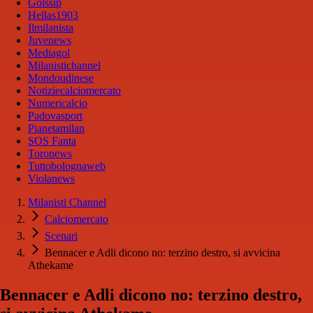
Golssip
Hellas1903
Ilmilanista
Juvenews
Mediagol
Milanistichannel
Mondoudinese
Notiziecalciomercato
Numericalcio
Padovasport
Pianetamilan
SOS Fanta
Toronews
Tuttobolognaweb
Violanews
Milanisti Channel
Calciomercato
Scenari
Bennacer e Adli dicono no: terzino destro, si avvicina
Athekame
Bennacer e Adli dicono no: terzino destro,