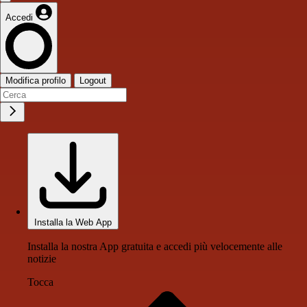
Accedi
Modifica profilo
Logout
Installa la Web App
Installa la nostra App gratuita e accedi più velocemente alle
notizie
Tocca