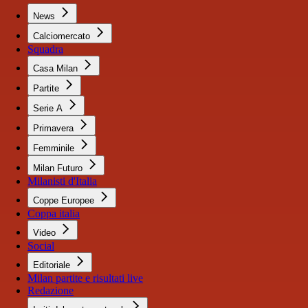
News
Calciomercato
Squadra
Casa Milan
Partite
Serie A
Primavera
Femminile
Milan Futuro
Milanisti d'Italia
Coppe Europee
Coppa italia
Video
Social
Editoriale
Milan partite e risultati live
Redazione