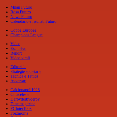
Milan Futuro
Rosa Futuro
News Futuro
Calendario e risultati Futuro
Coppe Europee
Champions League
Video
Esclusivo
Report
Video virali
Editoriale
Strategie societarie
Tecnica e Tattica
Avversari
Calcionapoli1926
Cittaceleste
Derbyderbyderby
Fantamagazine
FCInter1908
Forzaroma