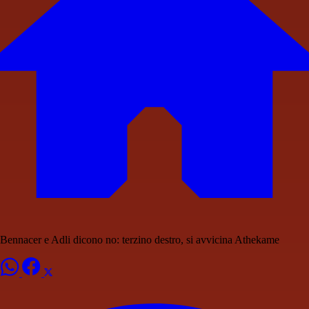
Bennacer e Adli dicono no: terzino destro, si avvicina Athekame