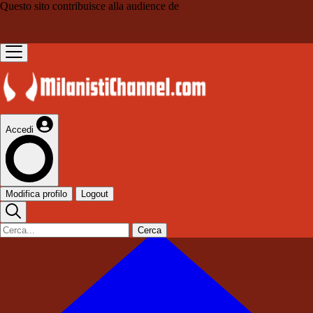
Questo sito contribuisce alla audience de
Accedi
Modifica profilo
Logout
Cerca