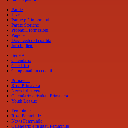
Partite
Live
Partite più importanti
Partite Storiche
Probabili formazioni
Pagelle
Dove vedere la partita
Info biglietti
Serie A
Calendario
Classifica
Campionati precedenti
Primavera
Rosa Primavera
News Primavera
Calendario e risultati Primavera
Youth League
Femminile
Rosa Femminile
News Femminile
Calendario e risultati Femminile