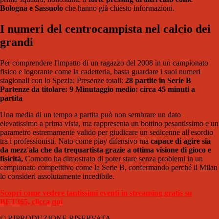
Bologna e Sassuolo
che hanno già chiesto informazioni.
I numeri del centrocampista nel calcio dei
grandi
Per comprendere l'impatto di un ragazzo del 2008 in un campionato
fisico e logorante come la cadetteria, basta guardare i suoi numeri
stagionali con lo Spezia: Presenze totali:
28 partite in Serie B
Partenze da titolare: 9 Minutaggio medio: circa 45 minuti a
partita
Una media di un tempo a partita può non sembrare un dato
elevatissimo a prima vista, ma rappresenta un bottino pesantissimo e un
parametro estremamente valido per giudicare un sedicenne all'esordio
tra i professionisti. Nato come play difensivo ma
capace di agire sia
da mezz'ala che da trequartista grazie a ottima visione di gioco e
fisicità,
Comotto ha dimostrato di poter stare senza problemi in un
campionato competitivo come la Serie B, confermando perché il Milan
lo consideri assolutamente incedibile.
Scopri come vedere tantissimi eventi in streaming gratis su
BET365, clicca qui
© RIPRODUZIONE RISERVATA