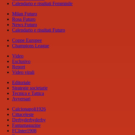
Calendario e risultati Femminile
Milan Futuro
Rosa Futuro
News Futuro
Calendario e risultati Futuro
Coppe Europee
Champions League
Video
Esclusivo
Report
Video virali
Editoriale
Strategie societarie
Tecnica e Tattica
Avversari
Calcionapoli1926
Cittaceleste
Derbyderbyderby
Fantamagazine
FCInter1908