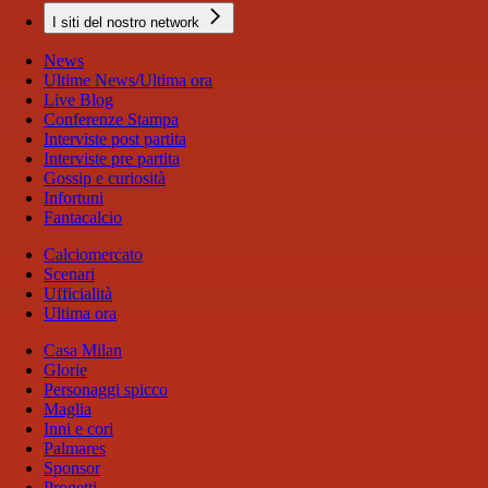
I siti del nostro network
News
Ultime News/Ultima ora
Live Blog
Conferenze Stampa
Interviste post partita
Interviste pre partita
Gossip e curiosità
Infortuni
Fantacalcio
Calciomercato
Scenari
Ufficialità
Ultima ora
Casa Milan
Glorie
Personaggi spicco
Maglia
Inni e cori
Palmares
Sponsor
Progetti