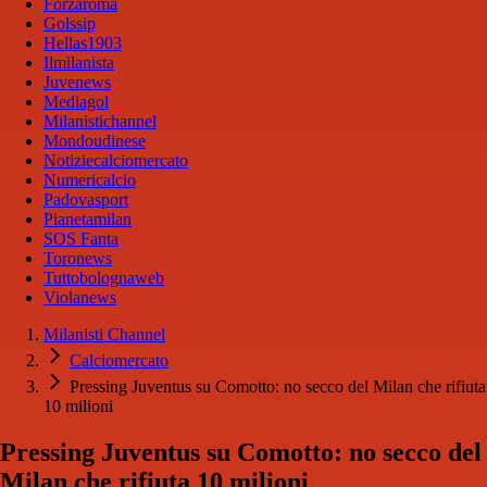
Forzaroma
Golssip
Hellas1903
Ilmilanista
Juvenews
Mediagol
Milanistichannel
Mondoudinese
Notiziecalciomercato
Numericalcio
Padovasport
Pianetamilan
SOS Fanta
Toronews
Tuttobolognaweb
Violanews
Milanisti Channel
Calciomercato
Pressing Juventus su Comotto: no secco del Milan che rifiuta
10 milioni
Pressing Juventus su Comotto: no secco del
Milan che rifiuta 10 milioni