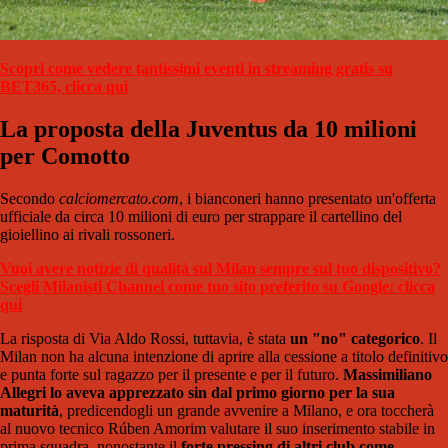
Scopri come vedere tantissimi eventi in streaming gratis su
BET365, clicca qui
La proposta della Juventus da 10 milioni
per Comotto
Secondo
calciomercato.com
, i bianconeri hanno presentato un'offerta
ufficiale da circa 10 milioni di euro per strappare il cartellino del
gioiellino ai rivali rossoneri.
Vuoi avere notizie di qualità sul Milan sempre sul tuo dispositivo?
Scegli Milanisti Channel come tuo sito preferito su Google: clicca
qui
La risposta di Via Aldo Rossi, tuttavia, è stata
un "no" categorico
. Il
Milan non ha alcuna intenzione di aprire alla cessione a titolo definitivo
e punta forte sul ragazzo per il presente e per il futuro.
Massimiliano
Allegri lo aveva apprezzato sin dal primo giorno per la sua
maturità
, predicendogli un grande avvenire a Milano, e ora toccherà
al nuovo tecnico Rúben Amorim valutare il suo inserimento stabile in
prima squadra, nonostante il
forte pressing di altri club come