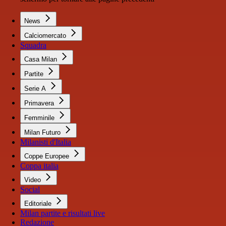
News
Calciomercato
Squadra
Casa Milan
Partite
Serie A
Primavera
Femminile
Milan Futuro
Milanisti d'Italia
Coppe Europee
Coppa italia
Video
Social
Editoriale
Milan partite e risultati live
Redazione