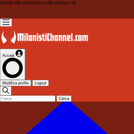
Questo sito contribuisce alla audience de
Accedi
Modifica profilo
Logout
Cerca