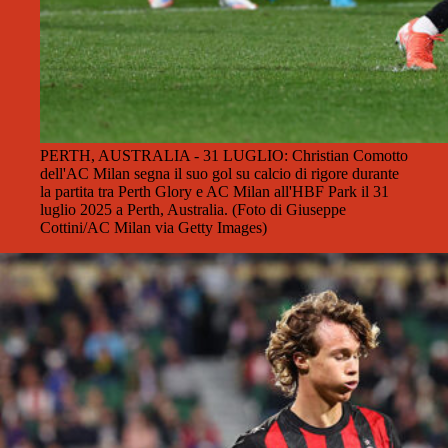
PERTH, AUSTRALIA - 31 LUGLIO: Christian Comotto
dell'AC Milan segna il suo gol su calcio di rigore durante
la partita tra Perth Glory e AC Milan all'HBF Park il 31
luglio 2025 a Perth, Australia. (Foto di Giuseppe
Cottini/AC Milan via Getty Images)