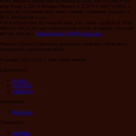
Il sito MilanistiChannel.com di titolarità di DDD MEDIA SRLS via
delle Risaie 3, 20079 Basiglio (Milano), C.F./P.IVA 10837110963, è
partner de La Gazzetta dello Sport e affiliato al network Gazzanet di
RCS Mediagroup S.p.a..
Unico responsabile dei contenuti (testi, foto, video e grafiche) è DDD
MEDIA SRLS; per ogni comunicazione avente ad oggetto i contenuti
del Sito scrivere a
milanistichannel1899@gmail.com
Milanisti Channel è una testata giornalistica dedicata a Milan news,
formazioni e calciomercato Milan
Copyright 2021-2026 © Tutti i diritti riservati.
Calciomercato
Scenari
Ufficialità
Ultima ora
Informazioni
Redazione
Trasparenza
Archivio