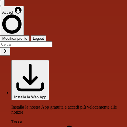
Accedi
Modifica profilo
Logout
Installa la Web App
Installa la nostra App gratuita e accedi più velocemente alle
notizie
Tocca