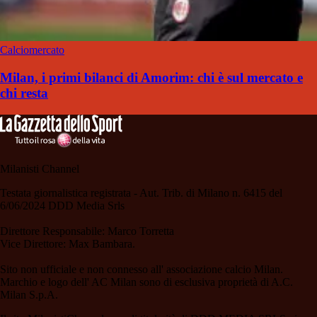
Calciomercato
Milan, i primi bilanci di Amorim: chi è sul mercato e
chi resta
Milanisti Channel
Testata giornalistica registrata - Aut. Trib. di Milano n. 6415 del
6/06/2024 DDD Media Srls
Direttore Responsabile: Marco Torretta
Vice Direttore: Max Bambara.
Sito non ufficiale e non connesso all' associazione calcio Milan.
Marchio e logo dell' AC Milan sono di esclusiva proprietà di A.C.
Milan S.p.A.