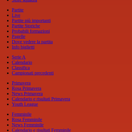
Partite
Live
Partite più importanti
Partite Storiche
Probabili formazioni
Pagelle
Dove vedere la partita
Info biglietti
Serie A
Calendario
Classifica
Campionati precedenti
Primavera
Rosa Primavera
News Primavera
Calendario e risultati Primavera
Youth League
Femminile
Rosa Femminile
News Femminile
Calendario e risultati Femminile