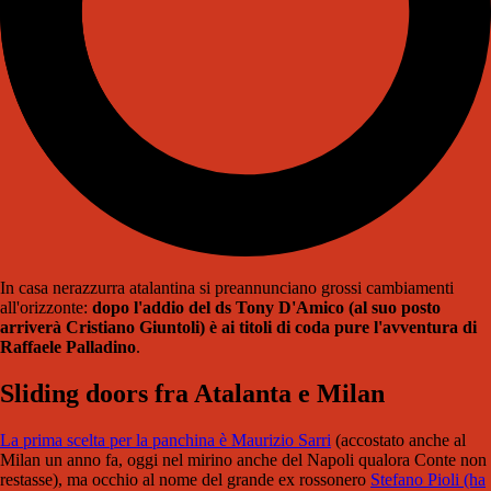
In casa nerazzurra atalantina si preannunciano grossi cambiamenti
all'orizzonte:
dopo l'addio del ds Tony D'Amico (al suo posto
arriverà Cristiano Giuntoli) è ai titoli di coda pure l'avventura di
Raffaele Palladino
.
Sliding doors fra Atalanta e Milan
La prima scelta per la panchina è Maurizio Sarri
(accostato anche al
Milan un anno fa, oggi nel mirino anche del Napoli qualora Conte non
restasse), ma occhio al nome del grande ex rossonero
Stefano Pioli (ha