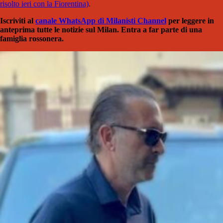
risolto ieri con la Fiorentina)
.
Iscriviti al
canale WhatsApp di Milanisti Channel
per leggere in
anteprima tutte le notizie sul Milan. Entra a far parte di una
famiglia rossonera.