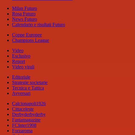
Milan Futuro
Rosa Futuro
News Futuro
Calendario e risultati Futuro
Coppe Europee
Champions League
Video
Esclusivo
Report
Video virali
Editoriale
Strategie societarie
Tecnica e Tattica
Avversari
Calcionapoli1926
Cittaceleste
Derbyderbyderby
Fantamagazine
FCInter1908
Forzaroma