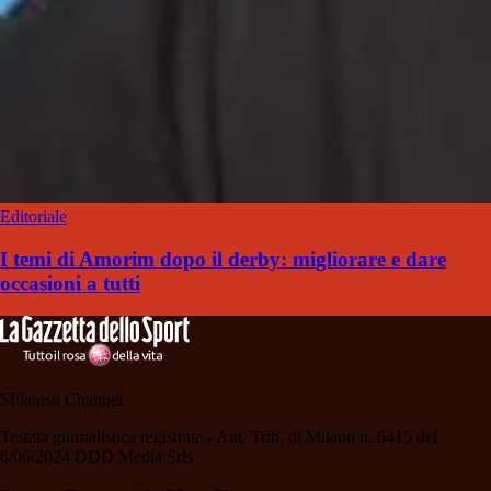
Editoriale
I temi di Amorim dopo il derby: migliorare e dare
occasioni a tutti
Milanisti Channel
Testata giornalistica registrata - Aut. Trib. di Milano n. 6415 del
6/06/2024 DDD Media Srls