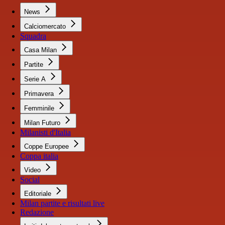
News
Calciomercato
Squadra
Casa Milan
Partite
Serie A
Primavera
Femminile
Milan Futuro
Milanisti d'Italia
Coppe Europee
Coppa italia
Video
Social
Editoriale
Milan partite e risultati live
Redazione