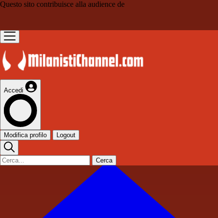
Questo sito contribuisce alla audience de
Accedi
Modifica profilo
Logout
Cerca