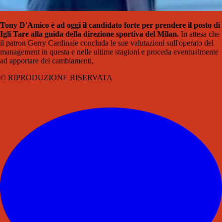
Tony D'Amico è ad oggi il candidato forte per prendere il posto di
Igli Tare alla guida della direzione sportiva del Milan.
In attesa che
il patron Gerry Cardinale concluda le sue valutazioni sull'operato del
management in questa e nelle ultime stagioni e proceda eventualmente
ad apportare dei cambiamenti,
© RIPRODUZIONE RISERVATA