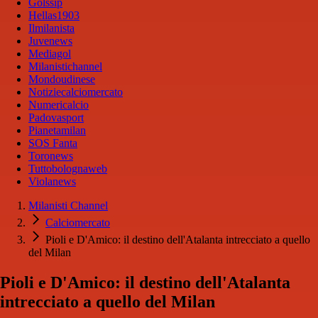
Golssip
Hellas1903
Ilmilanista
Juvenews
Mediagol
Milanistichannel
Mondoudinese
Notiziecalciomercato
Numericalcio
Padovasport
Pianetamilan
SOS Fanta
Toronews
Tuttobolognaweb
Violanews
Milanisti Channel
Calciomercato
Pioli e D'Amico: il destino dell'Atalanta intrecciato a quello
del Milan
Pioli e D'Amico: il destino dell'Atalanta
intrecciato a quello del Milan