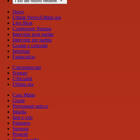
I siti del nostro network
News
Ultime News/Ultima ora
Live Blog
Conferenze Stampa
Interviste post partita
Interviste pre partita
Gossip e curiosità
Infortuni
Fantacalcio
Calciomercato
Scenari
Ufficialità
Ultima ora
Casa Milan
Glorie
Personaggi spicco
Maglia
Inni e cori
Palmares
Sponsor
Progetti
Store squadra