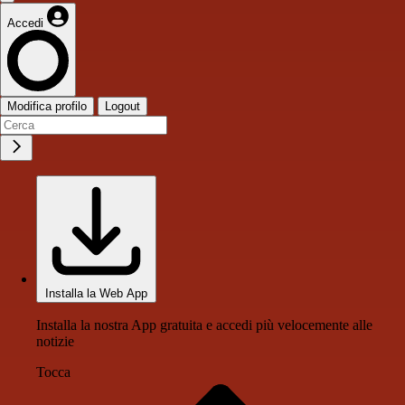
Accedi
Modifica profilo
Logout
Installa la Web App
Installa la nostra App gratuita e accedi più velocemente alle
notizie
Tocca