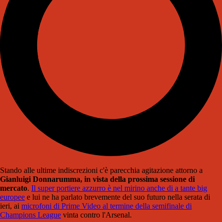
Stando alle ultime indiscrezioni c'è parecchia agitazione attorno a
Gianluigi Donnarumma, in vista della prossima sessione di
mercato
.
Il super portiere azzurro è nel mirino anche di a tante big
europee
e lui ne ha parlato brevemente del suo futuro nella serata di
ieri, ai
microfoni di Prime Video al termine della semifinale di
Champions League
vinta contro l'Arsenal.