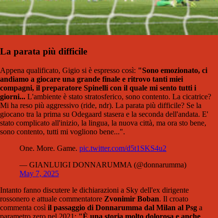
La parata più difficile
Appena qualificato, Gigio si è espresso così:
"Sono emozionato, ci
andiamo a giocare una grande finale e ritrovo tanti miei
compagni, il preparatore Spinelli con il quale mi sento tutti i
giorni...
L'ambiente è stato stratosferico, sono contento. La cicatrice?
Mi ha reso più aggressivo (ride, ndr). La parata più difficile? Se la
giocano tra la prima su Odegaard stasera e la seconda dell'andata. E'
stato complicato all'inizio, la lingua, la nuova città, ma ora sto bene,
sono contento, tutti mi vogliono bene...".
One. More. Game.
pic.twitter.com/d5t1SKS4u2
— GIANLUIGI DONNARUMMA (@donnarumma)
May 7, 2025
Intanto fanno discutere le dichiarazioni a Sky dell'ex dirigente
rossonero e attuale commentatore
Zvonimir Boban
. Il croato
commenta così
il passaggio di Donnarumma dal Milan al Psg
a
parametro zero nel 2021:
"È una storia molto dolorosa e anche