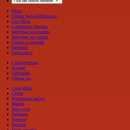
I siti del nostro network
News
Ultime News/Ultima ora
Live Blog
Conferenze Stampa
Interviste post partita
Interviste pre partita
Gossip e curiosità
Infortuni
Fantacalcio
Calciomercato
Scenari
Ufficialità
Ultima ora
Casa Milan
Glorie
Personaggi spicco
Maglia
Inni e cori
Palmares
Sponsor
Progetti
Store squadra