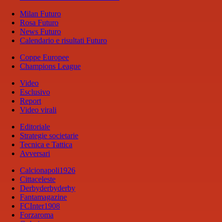
Milan Futuro
Rosa Futuro
News Futuro
Calendario e risultati Futuro
Coppe Europee
Champions League
Video
Esclusivo
Report
Video virali
Editoriale
Strategie societarie
Tecnica e Tattica
Avversari
Calcionapoli1926
Cittaceleste
Derbyderbyderby
Fantamagazine
FCInter1908
Forzaroma