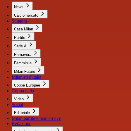
News
Calciomercato
Squadra
Casa Milan
Partite
Serie A
Primavera
Femminile
Milan Futuro
Milanisti d'Italia
Coppe Europee
Coppa italia
Video
Social
Editoriale
Milan partite e risultati live
Redazione