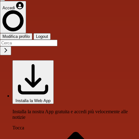
Accedi
Modifica profilo
Logout
Installa la Web App
Installa la nostra App gratuita e accedi più velocemente alle
notizie
Tocca