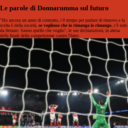
Le parole di Donnarumma sul futuro
"Ho ancora un anno di contratto, c'è tempo per parlare di rinnovo e la
scelta è della società,
se vogliono che io rimanga io rimango
, c'è solo
da firmare. Sanno quello che voglio", le sue dichiarazioni, in attesa
della finale della competizione contro l'Inter.