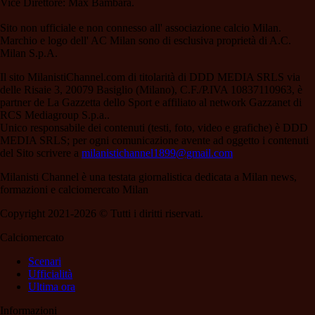
Vice Direttore: Max Bambara.
Sito non ufficiale e non connesso all' associazione calcio Milan.
Marchio e logo dell' AC Milan sono di esclusiva proprietà di A.C.
Milan S.p.A.
Il sito MilanistiChannel.com di titolarità di DDD MEDIA SRLS via
delle Risaie 3, 20079 Basiglio (Milano), C.F./P.IVA 10837110963, è
partner de La Gazzetta dello Sport e affiliato al network Gazzanet di
RCS Mediagroup S.p.a..
Unico responsabile dei contenuti (testi, foto, video e grafiche) è DDD
MEDIA SRLS; per ogni comunicazione avente ad oggetto i contenuti
del Sito scrivere a
milanistichannel1899@gmail.com
Milanisti Channel è una testata giornalistica dedicata a Milan news,
formazioni e calciomercato Milan
Copyright 2021-2026 © Tutti i diritti riservati.
Calciomercato
Scenari
Ufficialità
Ultima ora
Informazioni