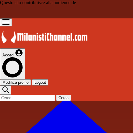
Questo sito contribuisce alla audience de
Accedi
Modifica profilo
Logout
Cerca