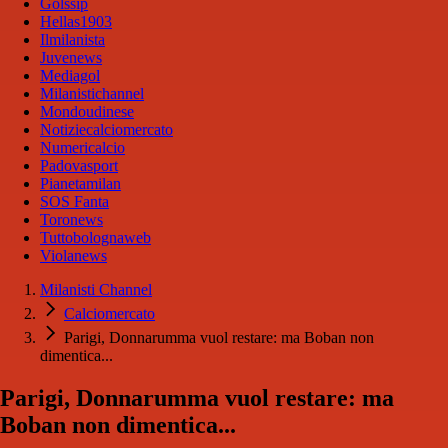
Golssip
Hellas1903
Ilmilanista
Juvenews
Mediagol
Milanistichannel
Mondoudinese
Notiziecalciomercato
Numericalcio
Padovasport
Pianetamilan
SOS Fanta
Toronews
Tuttobolognaweb
Violanews
Milanisti Channel
Calciomercato
Parigi, Donnarumma vuol restare: ma Boban non
dimentica...
Parigi, Donnarumma vuol restare: ma
Boban non dimentica...