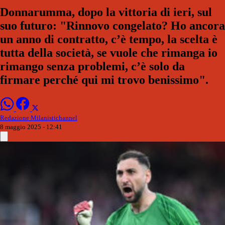
Donnarumma, dopo la vittoria di ieri, sul
suo futuro: "Rinnovo congelato? Ho ancora
un anno di contratto, c’è tempo, la scelta è
tutta della società, se vuole che rimanga io
rimango senza problemi, c’è solo da
firmare perché qui mi trovo benissimo".
Redazione Milanistichannel
8 maggio 2025 - 12:41