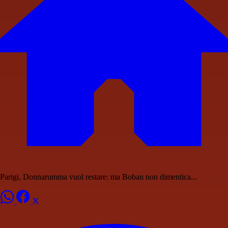
Parigi, Donnarumma vuol restare: ma Boban non dimentica...