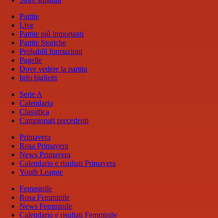
Partite
Live
Partite più importanti
Partite Storiche
Probabili formazioni
Pagelle
Dove vedere la partita
Info biglietti
Serie A
Calendario
Classifica
Campionati precedenti
Primavera
Rosa Primavera
News Primavera
Calendario e risultati Primavera
Youth League
Femminile
Rosa Femminile
News Femminile
Calendario e risultati Femminile