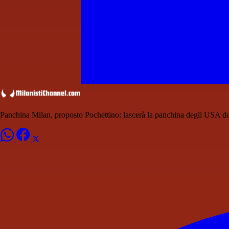
Panchina Milan, proposto Pochettino: lascerà la panchina degli USA d