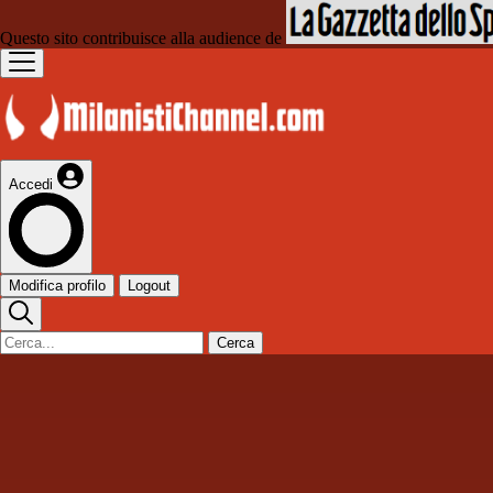
Questo sito contribuisce alla audience de
Accedi
Modifica profilo
Logout
Cerca