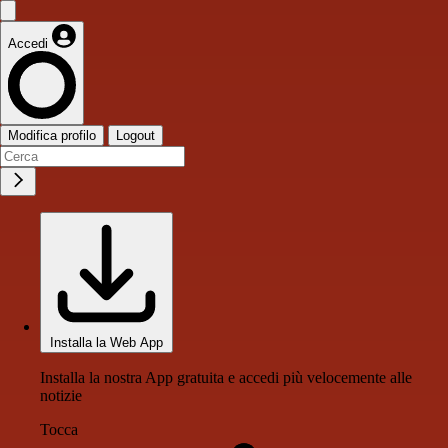
Accedi
Modifica profilo
Logout
Installa la Web App
Installa la nostra App gratuita e accedi più velocemente alle
notizie
Tocca