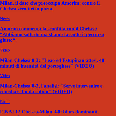
Milan, il dato che preoccupa Amorim: contro il
Chelsea zero tiri in porta
News
Amorim commenta la sconfitta con il Chelsea:
“Abbiamo sofferto ma stiamo facendo il percorso
giusto“
Video
Milan-Chelsea 0-3: "Leao ed Estupinan attesi, 40
minuti di intensità del portoghese" (VIDEO)
Video
Milan-Chelsea 0-3, l'analisi: "Serve intervenire e
rimediare fin da subito" (VIDEO)
Partite
FINALE! Chelsea-Milan 3-0: blues dominanti,