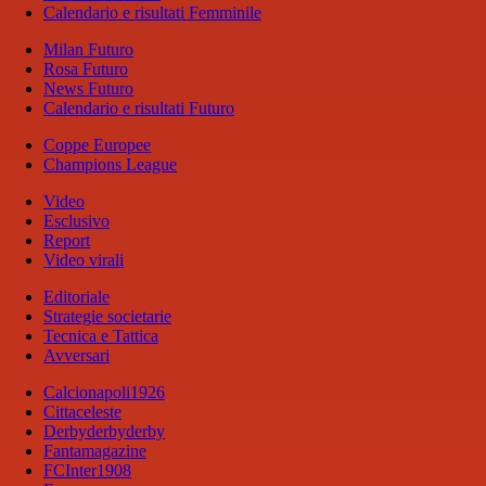
Calendario e risultati Femminile
Milan Futuro
Rosa Futuro
News Futuro
Calendario e risultati Futuro
Coppe Europee
Champions League
Video
Esclusivo
Report
Video virali
Editoriale
Strategie societarie
Tecnica e Tattica
Avversari
Calcionapoli1926
Cittaceleste
Derbyderbyderby
Fantamagazine
FCInter1908