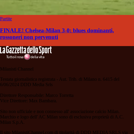
Partite
FINALE! Chelsea-Milan 3-0: blues dominanti,
rossoneri non pervenuti
Milanisti Channel
Testata giornalistica registrata - Aut. Trib. di Milano n. 6415 del
6/06/2024 DDD Media Srls
Direttore Responsabile: Marco Torretta
Vice Direttore: Max Bambara.
Sito non ufficiale e non connesso all' associazione calcio Milan.
Marchio e logo dell' AC Milan sono di esclusiva proprietà di A.C.
Milan S.p.A.
Il sito MilanistiChannel.com di titolarità di DDD MEDIA SRLS via