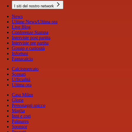
I siti del nostro network
News
Ultime News/Ultima ora
Live Blog
Conferenze Stampa
Interviste post partita
Interviste pre partita
Gossip e curiosità
Infortuni
Fantacalcio
Calciomercato
Scenari
Ufficialità
Ultima ora
Casa Milan
Glorie
Personaggi spicco
Maglia
Inni e cori
Palmares
Sponsor
Progetti