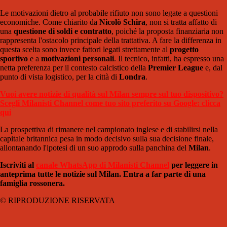
Le motivazioni dietro al probabile rifiuto non sono legate a questioni
economiche. Come chiarito da
Nicolò Schira
, non si tratta affatto di
una
questione di soldi e contratto
, poiché la proposta finanziaria non
rappresenta l'ostacolo principale della trattativa. A fare la differenza in
questa scelta sono invece fattori legati strettamente al
progetto
sportivo
e a
motivazioni personali
. Il tecnico, infatti, ha espresso una
netta preferenza per il contesto calcistico della
Premier League
e, dal
punto di vista logistico, per la città di
Londra
.
Vuoi avere notizie di qualità sul Milan sempre sul tuo dispositivo?
Scegli Milanisti Channel come tuo sito preferito su Google: clicca
qui
La prospettiva di rimanere nel campionato inglese e di stabilirsi nella
capitale britannica pesa in modo decisivo sulla sua decisione finale,
allontanando l'ipotesi di un suo approdo sulla panchina del
Milan
.
Iscriviti al
canale WhatsApp di Milanisti Channel
per leggere in
anteprima tutte le notizie sul Milan. Entra a far parte di una
famiglia rossonera.
© RIPRODUZIONE RISERVATA