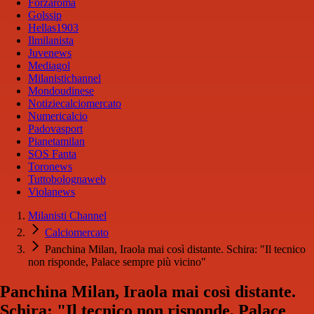
Forzaroma
Golssip
Hellas1903
Ilmilanista
Juvenews
Mediagol
Milanistichannel
Mondoudinese
Notiziecalciomercato
Numericalcio
Padovasport
Pianetamilan
SOS Fanta
Toronews
Tuttobolognaweb
Violanews
Milanisti Channel
Calciomercato
Panchina Milan, Iraola mai così distante. Schira: "Il tecnico
non risponde, Palace sempre più vicino"
Panchina Milan, Iraola mai così distante.
Schira: "Il tecnico non risponde, Palace