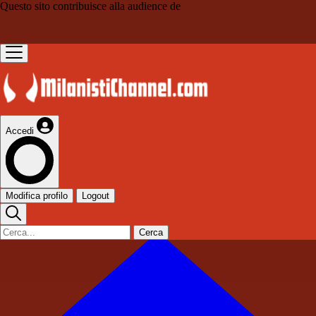
Questo sito contribuisce alla audience de
Accedi
Modifica profilo
Logout
Cerca