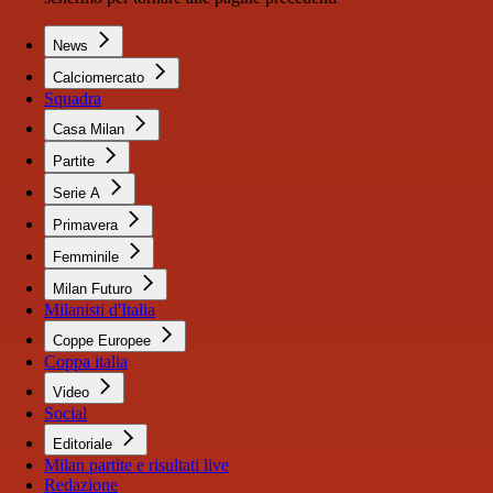
News
Calciomercato
Squadra
Casa Milan
Partite
Serie A
Primavera
Femminile
Milan Futuro
Milanisti d'Italia
Coppe Europee
Coppa italia
Video
Social
Editoriale
Milan partite e risultati live
Redazione