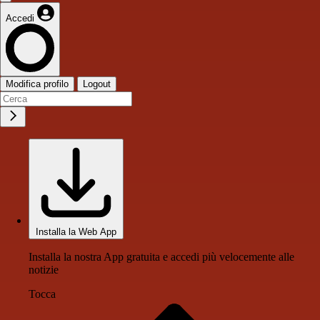
Accedi
Modifica profilo
Logout
Installa la Web App
Installa la nostra App gratuita e accedi più velocemente alle
notizie
Tocca