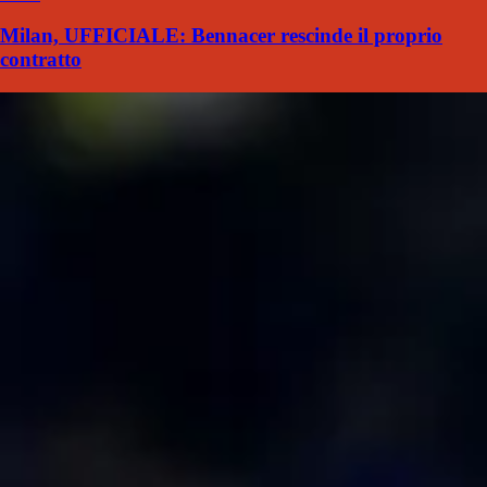
Milan, UFFICIALE: Bennacer rescinde il proprio
contratto