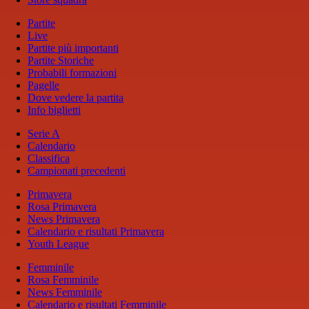
Partite
Live
Partite più importanti
Partite Storiche
Probabili formazioni
Pagelle
Dove vedere la partita
Info biglietti
Serie A
Calendario
Classifica
Campionati precedenti
Primavera
Rosa Primavera
News Primavera
Calendario e risultati Primavera
Youth League
Femminile
Rosa Femminile
News Femminile
Calendario e risultati Femminile