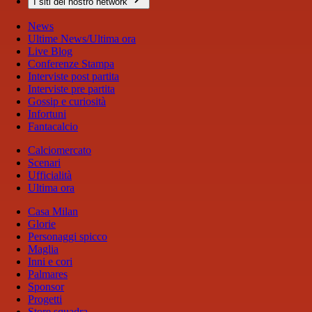
I siti del nostro network
News
Ultime News/Ultima ora
Live Blog
Conferenze Stampa
Interviste post partita
Interviste pre partita
Gossip e curiosità
Infortuni
Fantacalcio
Calciomercato
Scenari
Ufficialità
Ultima ora
Casa Milan
Glorie
Personaggi spicco
Maglia
Inni e cori
Palmares
Sponsor
Progetti
Store squadra