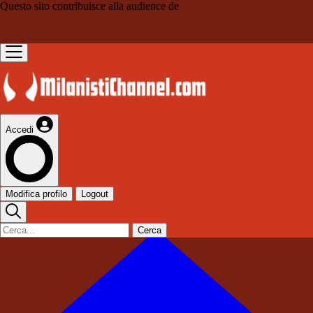
Questo sito contribuisce alla audience de
Accedi
Modifica profilo
Logout
Cerca