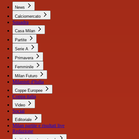
News
Calciomercato
Squadra
Casa Milan
Partite
Serie A
Primavera
Femminile
Milan Futuro
Milanisti d'Italia
Coppe Europee
Coppa italia
Video
Social
Editoriale
Milan partite e risultati live
Redazione