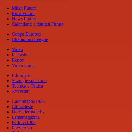
Milan Futuro
Rosa Futuro
News Futuro
Calendario e risultati Futuro
Coppe Europee
Champions League
Video
Esclusivo
Report
Video virali
Editoriale
Strategie societarie
Tecnica e Tattica
Avversari
Calcionapoli1926
Cittaceleste
Derbyderbyderby
Fantamagazine
FCInter1908
Forzaroma