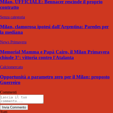
Milan, UFFICIALE: Bennacer rescinde il proprio
contratto
Senza categoria
Milan, clamorosa ipotesi dall'Argentina: Paredes per
la mediana
News Primavera
Memorial Mamma e Papà Cairo, il Milan Primavera
chiude 3°: vittoria contro l'Atalanta
Calciomercato
Opportunità a parametro zero per il Milan: proposto
Guerreiro
Commenti
Invia Commento
Tutti