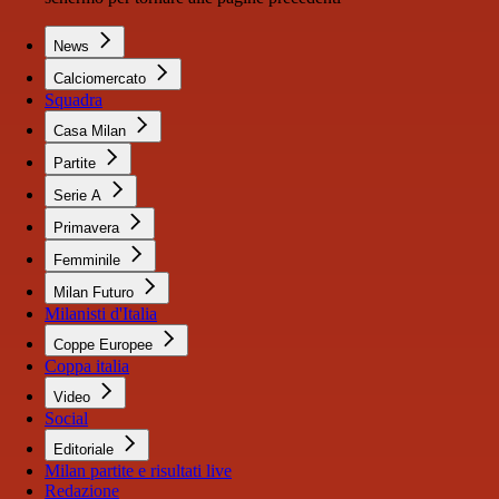
News
Calciomercato
Squadra
Casa Milan
Partite
Serie A
Primavera
Femminile
Milan Futuro
Milanisti d'Italia
Coppe Europee
Coppa italia
Video
Social
Editoriale
Milan partite e risultati live
Redazione