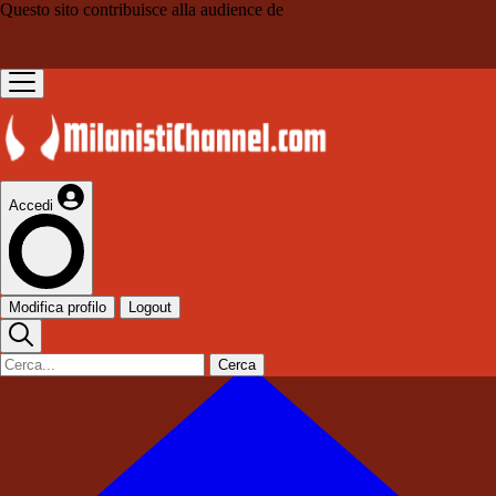
Questo sito contribuisce alla audience de
Accedi
Modifica profilo
Logout
Cerca