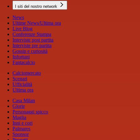
I siti del nostro network
News
Ultime News/Ultima ora
Live Blog
Conferenze Stampa
Interviste post partita
Interviste pre partita
Gossip e curiosità
Infortuni
Fantacalcio
Calciomercato
Scenari
Ufficialità
Ultima ora
Casa Milan
Glorie
Personaggi spicco
Maglia
Inni e cori
Palmares
Sponsor
Progetti