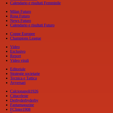
Calendario e risultati Femminile
Milan Futuro
Rosa Futuro
News Futuro
Calendario e risultati Futuro
Coppe Europee
Champions League
Video
Esclusivo
Report
Video virali
Editoriale
Strategie societarie
Tecnica e Tattica
Avversari
Calcionapoli1926
Cittaceleste
Derbyderbyderby
Fantamagazine
FCInter1908