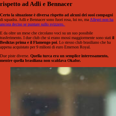
rispetto ad Adli e Bennacer
Certo la situazione è diversa rispetto ad alcuni dei suoi compagni
di squadra. Adli e Bennacer sono fuori rosa, lui no, ma
Allegri non ha
ancora deciso se puntare sullo svizzero.
E da oltre un mese che circolano voci su un suo possibile
trasferimento. I due club che si erano mossi maggiormente sono stati
il
Besiktas prima e il Flamengo poi
. Lo stesso club brasiliano che ha
appena acquistato per 9 milioni di euro Emerson Royal.
Due piste diverse.
Quella turca era un semplice interessamento,
mentre quella brasiliana non scaldava Okafor.