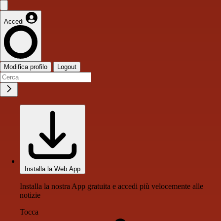
Accedi
Modifica profilo
Logout
Installa la Web App
Installa la nostra App gratuita e accedi più velocemente alle
notizie
Tocca