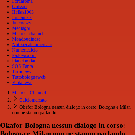
Forzaroma
Golssip
Hellas1903
Ilmilanista
Juvenews
Mediagol
Milanistichannel
Mondoudinese
Notiziecalciomercato
Numericalcio
Padovasport
Pianetamilan
SOS Fanta
Toronews
Tuttobolognaweb
Violanews
Milanisti Channel
Calciomercato
Okafor-Bologna nessun dialogo in corso: Bologna e Milan
non ne stanno parlando
Okafor-Bologna nessun dialogo in corso:
Bologna e Milan non ne stanno parlando