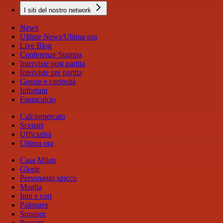
I siti del nostro network
News
Ultime News/Ultima ora
Live Blog
Conferenze Stampa
Interviste post partita
Interviste pre partita
Gossip e curiosità
Infortuni
Fantacalcio
Calciomercato
Scenari
Ufficialità
Ultima ora
Casa Milan
Glorie
Personaggi spicco
Maglia
Inni e cori
Palmares
Sponsor
Progetti