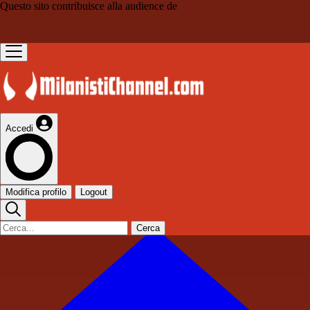
Questo sito contribuisce alla audience de
Accedi
Modifica profilo
Logout
Cerca