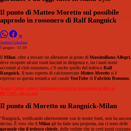
Il punto di Matteo Moretto sul possibile
approdo in rossonero di Ralf Rangnick
Andrea Calsolaro
5 giugno - 11:19
Il
Milan
, oltre a trovare un allenatore al posto di
Massimiliano Allegri
,
deve ricoprire alcuni vuoti lasciati in dirigenza e, tra i tanti nomi
accostati al club rossonero, c’è anche quello del tedesco
Ralf
Rangnick
. Il noto esperto di calciomercato
Matteo Moretto
si è
espresso su questa tematica sul canale
YouTube
di
Fabrizio Romano
.
Scopri come vedere tantissimi eventi in streaming gratis su
BET365, clicca qui
Il punto di Moretto su Rangnick-Milan
“Rangnick, verificando ulteriormente con le nostre fonti, non ha ancora
deciso. È vero che il
Milan
gli ha fatto una proposta, ma ci sono delle
garanzie che il tedesco chiede
, delle vedute che in certi punti cozzano