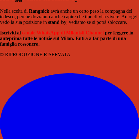
Nella scelta di
Rangnick
avrà anche un certo peso la compagna del
tedesco, perché dovranno anche capire che tipo di vita vivere. Ad oggi
vedo la sua posizione in
stand-by
, vediamo se si potrà sbloccare.
Iscriviti al
canale WhatsApp di Milanisti Channel
per leggere in
anteprima tutte le notizie sul Milan. Entra a far parte di una
famiglia rossonera.
© RIPRODUZIONE RISERVATA