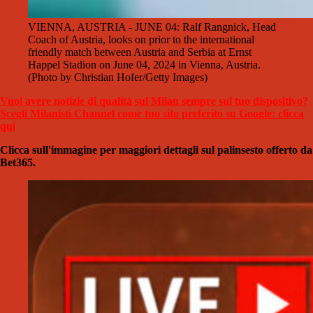
VIENNA, AUSTRIA - JUNE 04: Ralf Rangnick, Head
Coach of Austria, looks on prior to the international
friendly match between Austria and Serbia at Ernst
Happel Stadion on June 04, 2024 in Vienna, Austria.
(Photo by Christian Hofer/Getty Images)
Vuoi avere notizie di qualità sul Milan sempre sul tuo dispositivo?
Scegli Milanisti Channel come tuo sito preferito su Google: clicca
qui
Clicca sull'immagine per maggiori dettagli sul palinsesto offerto da
Bet365.