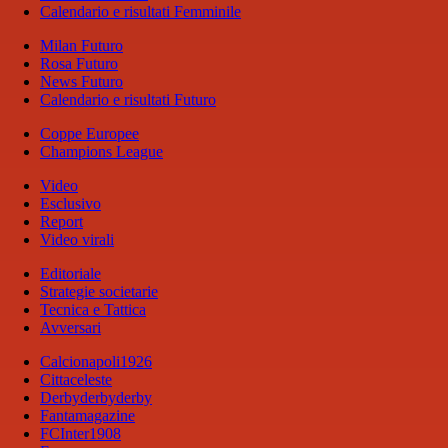
Calendario e risultati Femminile
Milan Futuro
Rosa Futuro
News Futuro
Calendario e risultati Futuro
Coppe Europee
Champions League
Video
Esclusivo
Report
Video virali
Editoriale
Strategie societarie
Tecnica e Tattica
Avversari
Calcionapoli1926
Cittaceleste
Derbyderbyderby
Fantamagazine
FCInter1908