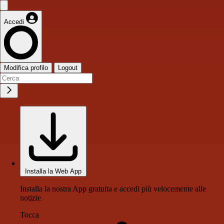
Accedi
Modifica profilo
Logout
Installa la Web App
Installa la nostra App gratuita e accedi più velocemente alle
notizie
Tocca