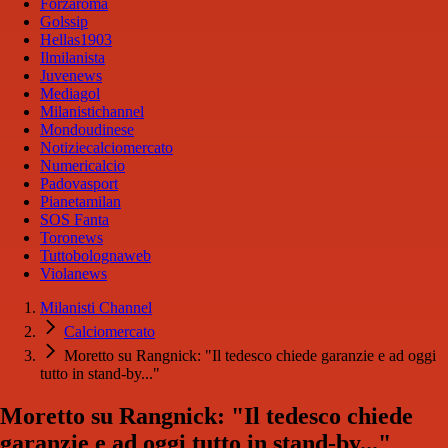
Forzaroma
Golssip
Hellas1903
Ilmilanista
Juvenews
Mediagol
Milanistichannel
Mondoudinese
Notiziecalciomercato
Numericalcio
Padovasport
Pianetamilan
SOS Fanta
Toronews
Tuttobolognaweb
Violanews
Milanisti Channel
Calciomercato
Moretto su Rangnick: "Il tedesco chiede garanzie e ad oggi
tutto in stand-by..."
Moretto su Rangnick: "Il tedesco chiede
garanzie e ad oggi tutto in stand-by..."