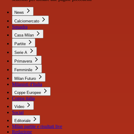
News
Calciomercato
Squadra
Casa Milan
Partite
Serie A
Primavera
Femminile
Milan Futuro
Milanisti d'Italia
Coppe Europee
Coppa italia
Video
Social
Editoriale
Milan partite e risultati live
Redazione