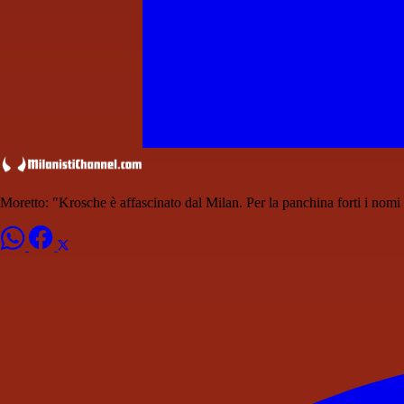
Moretto: "Krosche è affascinato dal Milan. Per la panchina forti i nomi