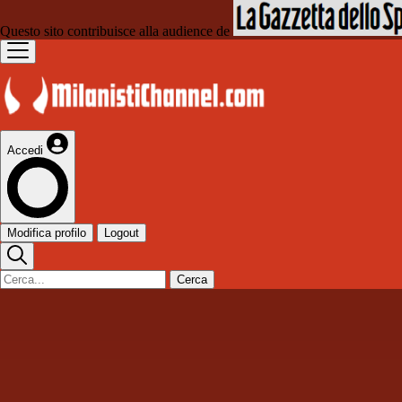
Questo sito contribuisce alla audience de
Accedi
Modifica profilo
Logout
Cerca