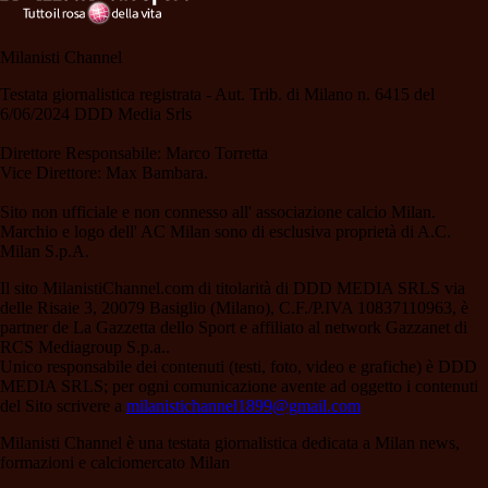
Milanisti Channel
Testata giornalistica registrata - Aut. Trib. di Milano n. 6415 del
6/06/2024 DDD Media Srls
Direttore Responsabile: Marco Torretta
Vice Direttore: Max Bambara.
Sito non ufficiale e non connesso all' associazione calcio Milan.
Marchio e logo dell' AC Milan sono di esclusiva proprietà di A.C.
Milan S.p.A.
Il sito MilanistiChannel.com di titolarità di DDD MEDIA SRLS via
delle Risaie 3, 20079 Basiglio (Milano), C.F./P.IVA 10837110963, è
partner de La Gazzetta dello Sport e affiliato al network Gazzanet di
RCS Mediagroup S.p.a..
Unico responsabile dei contenuti (testi, foto, video e grafiche) è DDD
MEDIA SRLS; per ogni comunicazione avente ad oggetto i contenuti
del Sito scrivere a
milanistichannel1899@gmail.com
Milanisti Channel è una testata giornalistica dedicata a Milan news,
formazioni e calciomercato Milan