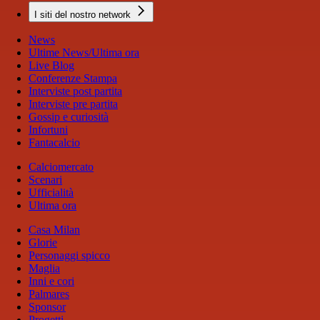
I siti del nostro network
News
Ultime News/Ultima ora
Live Blog
Conferenze Stampa
Interviste post partita
Interviste pre partita
Gossip e curiosità
Infortuni
Fantacalcio
Calciomercato
Scenari
Ufficialità
Ultima ora
Casa Milan
Glorie
Personaggi spicco
Maglia
Inni e cori
Palmares
Sponsor
Progetti