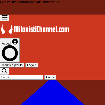
Questo sito contribuisce alla audience de
Accedi
Modifica profilo
Logout
Cerca