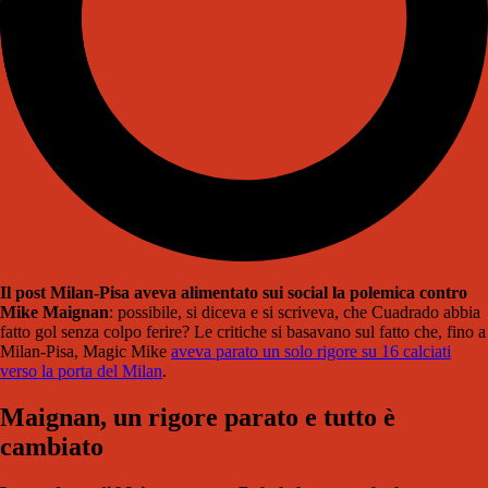
Il post Milan-Pisa aveva alimentato sui social la polemica contro
Mike Maignan
: possibile, si diceva e si scriveva, che Cuadrado abbia
fatto gol senza colpo ferire? Le critiche si basavano sul fatto che, fino a
Milan-Pisa, Magic Mike
aveva parato un solo rigore su 16 calciati
verso la porta del Milan
.
Maignan, un rigore parato e tutto è
cambiato