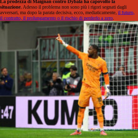
La prodezza di Maignan contro Dybala ha capovolto la
situazione
. Adesso il problema non sono più i rigori segnati dagli
avversari, ma dopo la parata decisiva, ecco, mediaticamente,
il futuro,
il contratto, il prolungamento o il rischio di perderlo a zero
.