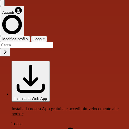
Accedi
Modifica profilo
Logout
Installa la Web App
Installa la nostra App gratuita e accedi più velocemente alle
notizie
Tocca