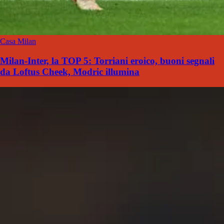
Casa Milan
Milan-Inter, la TOP 5: Torriani eroico, buoni segnali
da Loftus Cheek, Modric illumina