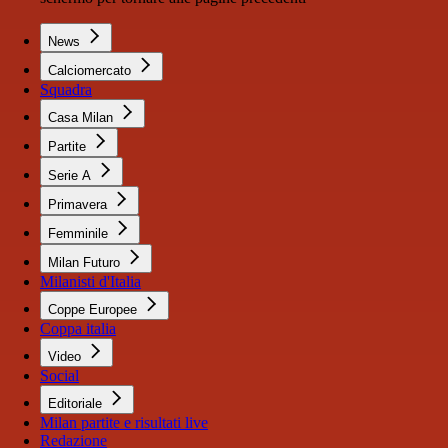
News
Calciomercato
Squadra
Casa Milan
Partite
Serie A
Primavera
Femminile
Milan Futuro
Milanisti d'Italia
Coppe Europee
Coppa italia
Video
Social
Editoriale
Milan partite e risultati live
Redazione