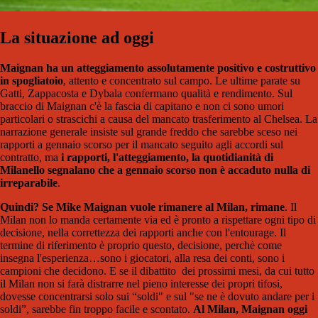
La situazione ad oggi
Maignan ha un atteggiamento assolutamente positivo e costruttivo
in spogliatoio
, attento e concentrato sul campo. Le ultime parate su
Gatti, Zappacosta e Dybala confermano qualità e rendimento. Sul
braccio di Maignan c'è la fascia di capitano e non ci sono umori
particolari o strascichi a causa del mancato trasferimento al Chelsea. La
narrazione generale insiste sul grande freddo che sarebbe sceso nei
rapporti a gennaio scorso per il mancato seguito agli accordi sul
contratto, ma
i rapporti, l'atteggiamento, la quotidianità di
Milanello segnalano che a gennaio scorso non è accaduto nulla di
irreparabile
.
Quindi? Se Mike Maignan vuole rimanere al Milan, rimane
. Il
Milan non lo manda certamente via ed è pronto a rispettare ogni tipo di
decisione, nella correttezza dei rapporti anche con l'entourage. Il
termine di riferimento è proprio questo, decisione, perchè come
insegna l'esperienza…sono i giocatori, alla resa dei conti, sono i
campioni che decidono. E se il dibattito dei prossimi mesi, da cui tutto
il Milan non si farà distrarre nel pieno interesse dei propri tifosi,
dovesse concentrarsi solo sui “soldi" e sul "se ne è dovuto andare per i
soldi”, sarebbe fin troppo facile e scontato.
Al Milan, Maignan oggi