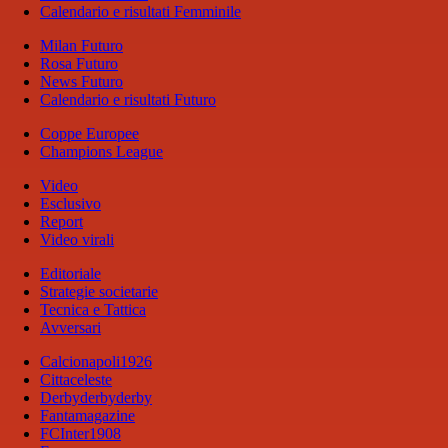
Calendario e risultati Femminile
Milan Futuro
Rosa Futuro
News Futuro
Calendario e risultati Futuro
Coppe Europee
Champions League
Video
Esclusivo
Report
Video virali
Editoriale
Strategie societarie
Tecnica e Tattica
Avversari
Calcionapoli1926
Cittaceleste
Derbyderbyderby
Fantamagazine
FCInter1908