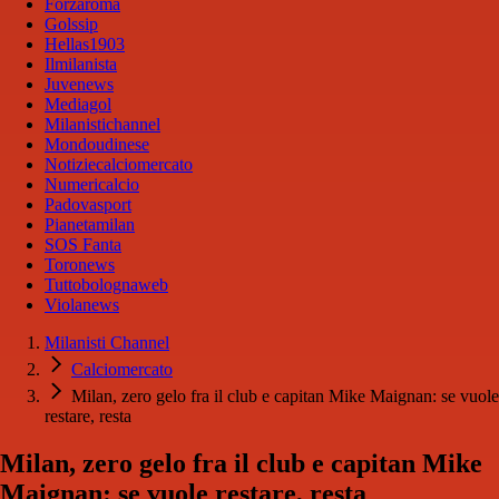
Forzaroma
Golssip
Hellas1903
Ilmilanista
Juvenews
Mediagol
Milanistichannel
Mondoudinese
Notiziecalciomercato
Numericalcio
Padovasport
Pianetamilan
SOS Fanta
Toronews
Tuttobolognaweb
Violanews
Milanisti Channel
Calciomercato
Milan, zero gelo fra il club e capitan Mike Maignan: se vuole
restare, resta
Milan, zero gelo fra il club e capitan Mike
Maignan: se vuole restare, resta