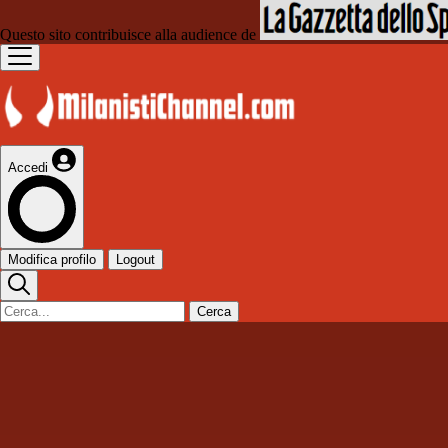
Questo sito contribuisce alla audience de
Accedi
Modifica profilo
Logout
Cerca