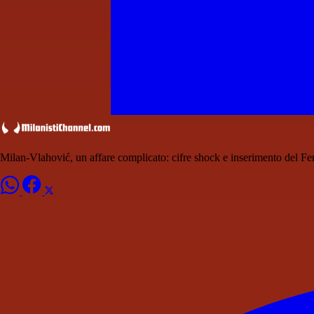
Milan-Vlahović, un affare complicato: cifre shock e inserimento del F