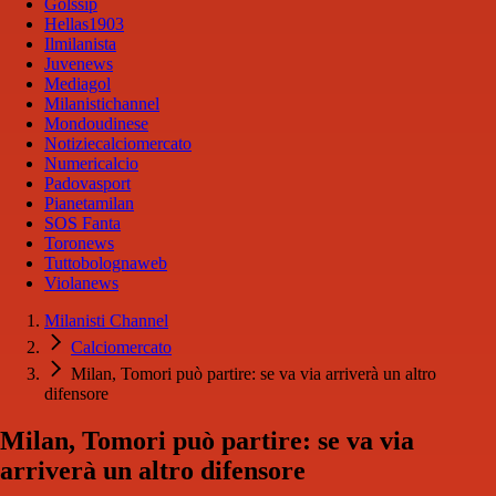
Golssip
Hellas1903
Ilmilanista
Juvenews
Mediagol
Milanistichannel
Mondoudinese
Notiziecalciomercato
Numericalcio
Padovasport
Pianetamilan
SOS Fanta
Toronews
Tuttobolognaweb
Violanews
Milanisti Channel
Calciomercato
Milan, Tomori può partire: se va via arriverà un altro
difensore
Milan, Tomori può partire: se va via
arriverà un altro difensore