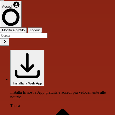
Accedi
Modifica profilo
Logout
Installa la Web App
Installa la nostra App gratuita e accedi più velocemente alle
notizie
Tocca