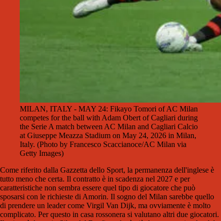
MILAN, ITALY - MAY 24: Fikayo Tomori of AC Milan
competes for the ball with Adam Obert of Cagliari during
the Serie A match between AC Milan and Cagliari Calcio
at Giuseppe Meazza Stadium on May 24, 2026 in Milan,
Italy. (Photo by Francesco Scaccianoce/AC Milan via
Getty Images)
Come riferito dalla Gazzetta dello Sport, la permanenza dell'inglese è
tutto meno che certa. Il contratto è in scadenza nel 2027 e per
caratteristiche non sembra essere quel tipo di giocatore che può
sposarsi con le richieste di Amorin. Il sogno del Milan sarebbe quello
di prendere un leader come Virgil Van Dijk, ma ovviamente è molto
complicato. Per questo in casa rossonera si valutano altri due giocatori.