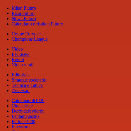
Milan Futuro
Rosa Futuro
News Futuro
Calendario e risultati Futuro
Coppe Europee
Champions League
Video
Esclusivo
Report
Video virali
Editoriale
Strategie societarie
Tecnica e Tattica
Avversari
Calcionapoli1926
Cittaceleste
Derbyderbyderby
Fantamagazine
FCInter1908
Forzaroma