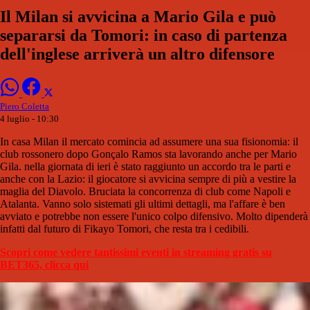
Il Milan si avvicina a Mario Gila e può
separarsi da Tomori: in caso di partenza
dell'inglese arriverà un altro difensore
Piero Coletta
4 luglio - 10:30
In casa Milan il mercato comincia ad assumere una sua fisionomia: il
club rossonero dopo Gonçalo Ramos sta lavorando anche per Mario
Gila. nella giornata di ieri è stato raggiunto un accordo tra le parti e
anche con la Lazio: il giocatore si avvicina sempre di più a vestire la
maglia del Diavolo. Bruciata la concorrenza di club come Napoli e
Atalanta. Vanno solo sistemati gli ultimi dettagli, ma l'affare è ben
avviato e potrebbe non essere l'unico colpo difensivo. Molto dipenderà
infatti dal futuro di Fikayo Tomori, che resta tra i cedibili.
Scopri come vedere tantissimi eventi in streaming gratis su
BET365, clicca qui