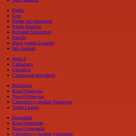
Partite
Live
Partite più importanti
Partite Storiche
Probabili formazioni
Pagelle
Dove vedere la partita
Info biglietti
Serie A
Calendario
Classifica
Campionati precedenti
Primavera
Rosa Primavera
News Primavera
Calendario e risultati Primavera
Youth League
Femminile
Rosa Femminile
News Femminile
Calendario e risultati Femminile