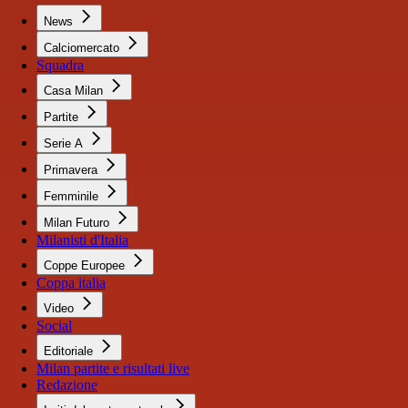
News
Calciomercato
Squadra
Casa Milan
Partite
Serie A
Primavera
Femminile
Milan Futuro
Milanisti d'Italia
Coppe Europee
Coppa italia
Video
Social
Editoriale
Milan partite e risultati live
Redazione