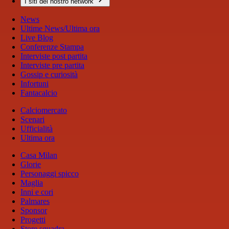
I siti del nostro network
News
Ultime News/Ultima ora
Live Blog
Conferenze Stampa
Interviste post partita
Interviste pre partita
Gossip e curiosità
Infortuni
Fantacalcio
Calciomercato
Scenari
Ufficialità
Ultima ora
Casa Milan
Glorie
Personaggi spicco
Maglia
Inni e cori
Palmares
Sponsor
Progetti
Store squadra