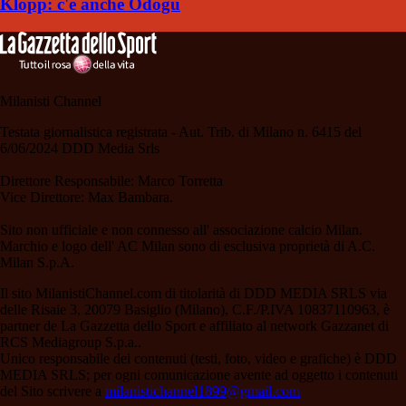
Klopp: c'è anche Odogu
Milanisti Channel
Testata giornalistica registrata - Aut. Trib. di Milano n. 6415 del
6/06/2024 DDD Media Srls
Direttore Responsabile: Marco Torretta
Vice Direttore: Max Bambara.
Sito non ufficiale e non connesso all' associazione calcio Milan.
Marchio e logo dell' AC Milan sono di esclusiva proprietà di A.C.
Milan S.p.A.
Il sito MilanistiChannel.com di titolarità di DDD MEDIA SRLS via
delle Risaie 3, 20079 Basiglio (Milano), C.F./P.IVA 10837110963, è
partner de La Gazzetta dello Sport e affiliato al network Gazzanet di
RCS Mediagroup S.p.a..
Unico responsabile dei contenuti (testi, foto, video e grafiche) è DDD
MEDIA SRLS; per ogni comunicazione avente ad oggetto i contenuti
del Sito scrivere a
milanistichannel1899@gmail.com