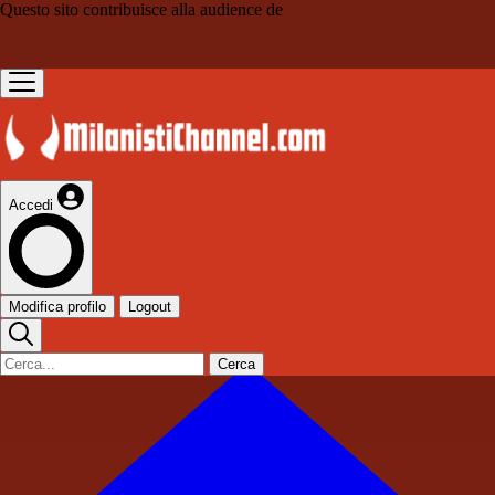
Questo sito contribuisce alla audience de
Accedi
Modifica profilo
Logout
Cerca