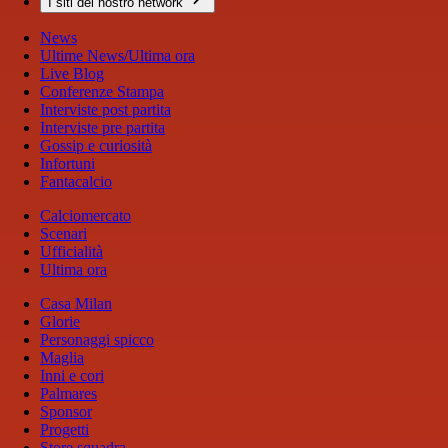
I siti del nostro network
News
Ultime News/Ultima ora
Live Blog
Conferenze Stampa
Interviste post partita
Interviste pre partita
Gossip e curiosità
Infortuni
Fantacalcio
Calciomercato
Scenari
Ufficialità
Ultima ora
Casa Milan
Glorie
Personaggi spicco
Maglia
Inni e cori
Palmares
Sponsor
Progetti
Store squadra