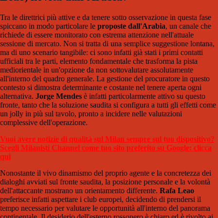
Tra le direttrici più attive e da tenere sotto osservazione in questa fase
spiccano in modo particolare le
proposte dall'Arabia
, un canale che
richiede di essere monitorato con estrema attenzione nell'attuale
sessione di mercato. Non si tratta di una semplice suggestione lontana,
ma di uno scenario tangibile: ci sono infatti già stati i primi contatti
ufficiali tra le parti, elemento fondamentale che trasforma la pista
mediorientale in un'opzione da non sottovalutare assolutamente
all'interno del quadro generale. La gestione del procuratore in questo
contesto si dimostra determinante e costante nel tenere aperta ogni
alternativa.
Jorge Mendes
è infatti particolarmente attivo su questo
fronte, tanto che la soluzione saudita si configura a tutti gli effetti come
un jolly in più sul tavolo, pronto a incidere nelle valutazioni
complessive dell'operazione.
Vuoi avere notizie di qualità sul Milan sempre sul tuo dispositivo?
Scegli Milanisti Channel come tuo sito preferito su Google: clicca
qui
Nonostante il vivo dinamismo del proprio agente e la concretezza dei
dialoghi avviati sul fronte saudita, la posizione personale e la volontà
dell'attaccante mostrano un orientamento differente.
Rafa Leao
preferisce infatti aspettare i club europei, decidendo di prendersi il
tempo necessario per valutare le opportunità all'interno del panorama
continentale. Il desiderio dell'esterno rossonero è chiaro ed è rivolto ai