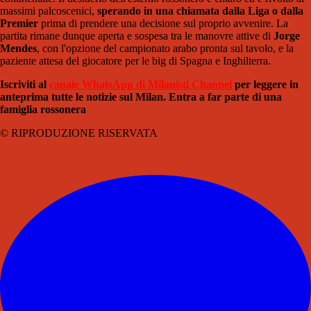
massimi palcoscenici,
sperando in una chiamata dalla Liga o dalla
Premier
prima di prendere una decisione sul proprio avvenire. La
partita rimane dunque aperta e sospesa tra le manovre attive di
Jorge
Mendes
, con l'opzione del campionato arabo pronta sul tavolo, e la
paziente attesa del giocatore per le big di Spagna e Inghilterra.
Iscriviti al
canale WhatsApp di Milanisti Channel
per leggere in
anteprima tutte le notizie sul Milan. Entra a far parte di una
famiglia rossonera
© RIPRODUZIONE RISERVATA