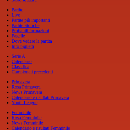
Partite
Live
Partite più importanti
Partite Storiche
Probabili formazioni
Pagelle
Dove vedere la partita
Info biglietti
Serie A
Calendario
Classifica
Campionati precedenti
Primavera
Rosa Primavera
News Primavera
Calendario e risultati Primavera
Youth League
Femminile
Rosa Femminile
News Femminile
Calendario e risultati Femminile