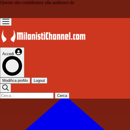
Questo sito contribuisce alla audience de
Accedi
Modifica profilo
Logout
Cerca