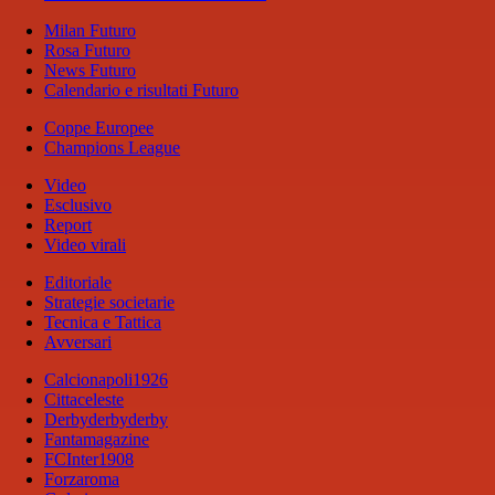
Milan Futuro
Rosa Futuro
News Futuro
Calendario e risultati Futuro
Coppe Europee
Champions League
Video
Esclusivo
Report
Video virali
Editoriale
Strategie societarie
Tecnica e Tattica
Avversari
Calcionapoli1926
Cittaceleste
Derbyderbyderby
Fantamagazine
FCInter1908
Forzaroma