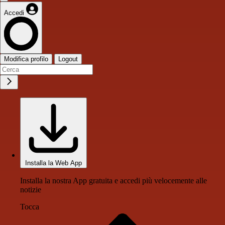
Accedi
Modifica profilo
Logout
Installa la Web App
Installa la nostra App gratuita e accedi più velocemente alle
notizie
Tocca