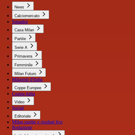
News
Calciomercato
Squadra
Casa Milan
Partite
Serie A
Primavera
Femminile
Milan Futuro
Milanisti d'Italia
Coppe Europee
Coppa italia
Video
Social
Editoriale
Milan partite e risultati live
Redazione