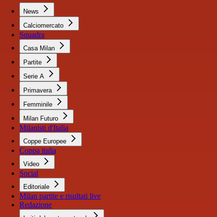
News
Calciomercato
Squadra
Casa Milan
Partite
Serie A
Primavera
Femminile
Milan Futuro
Milanisti d'Italia
Coppe Europee
Coppa italia
Video
Social
Editoriale
Milan partite e risultati live
Redazione