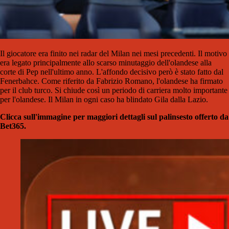
Il giocatore era finito nei radar del Milan nei mesi precedenti. Il motivo
era legato principalmente allo scarso minutaggio dell'olandese alla
corte di Pep nell'ultimo anno. L'affondo decisivo però è stato fatto dal
Fenerbahce. Come riferito da Fabrizio Romano, l'olandese ha firmato
per il club turco. Si chiude così un periodo di carriera molto importante
per l'olandese. Il Milan in ogni caso ha blindato Gila dalla Lazio.
Clicca sull'immagine per maggiori dettagli sul palinsesto offerto da
Bet365.