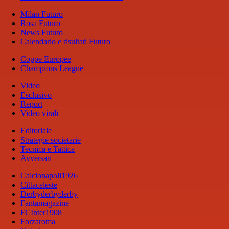
Milan Futuro
Rosa Futuro
News Futuro
Calendario e risultati Futuro
Coppe Europee
Champions League
Video
Esclusivo
Report
Video virali
Editoriale
Strategie societarie
Tecnica e Tattica
Avversari
Calcionapoli1926
Cittaceleste
Derbyderbyderby
Fantamagazine
FCInter1908
Forzaroma