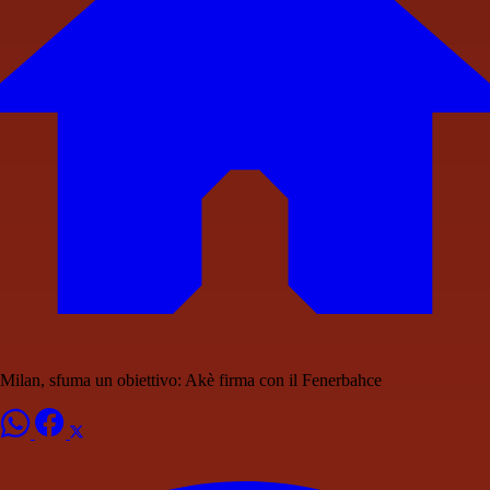
Milan, sfuma un obiettivo: Akè firma con il Fenerbahce