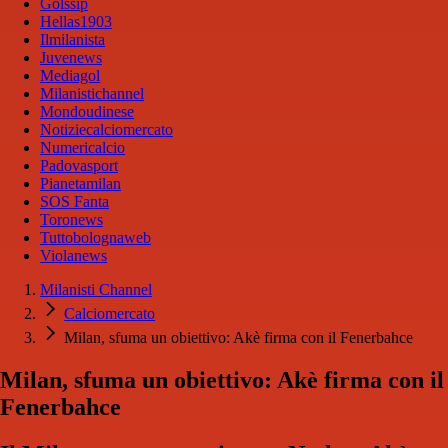
Golssip
Hellas1903
Ilmilanista
Juvenews
Mediagol
Milanistichannel
Mondoudinese
Notiziecalciomercato
Numericalcio
Padovasport
Pianetamilan
SOS Fanta
Toronews
Tuttobolognaweb
Violanews
Milanisti Channel
Calciomercato
Milan, sfuma un obiettivo: Akè firma con il Fenerbahce
Milan, sfuma un obiettivo: Akè firma con il
Fenerbahce