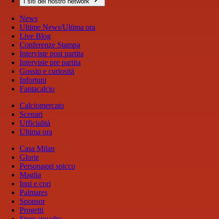
I siti del nostro network
News
Ultime News/Ultima ora
Live Blog
Conferenze Stampa
Interviste post partita
Interviste pre partita
Gossip e curiosità
Infortuni
Fantacalcio
Calciomercato
Scenari
Ufficialità
Ultima ora
Casa Milan
Glorie
Personaggi spicco
Maglia
Inni e cori
Palmares
Sponsor
Progetti
Store squadra