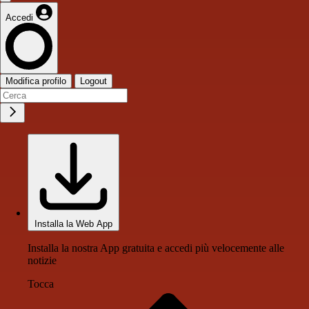
Accedi
Modifica profilo
Logout
Installa la Web App
Installa la nostra App gratuita e accedi più velocemente alle
notizie
Tocca