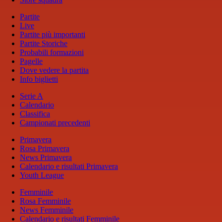
Partite
Live
Partite più importanti
Partite Storiche
Probabili formazioni
Pagelle
Dove vedere la partita
Info biglietti
Serie A
Calendario
Classifica
Campionati precedenti
Primavera
Rosa Primavera
News Primavera
Calendario e risultati Primavera
Youth League
Femminile
Rosa Femminile
News Femminile
Calendario e risultati Femminile