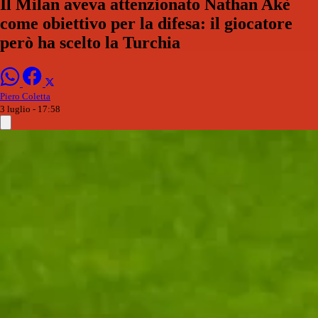
Il Milan aveva attenzionato Nathan Akè
come obiettivo per la difesa: il giocatore
però ha scelto la Turchia
Piero Coletta
3 luglio - 17:58