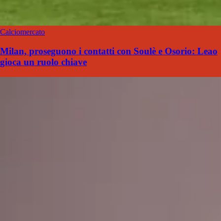
Calciomercato
Milan, proseguono i contatti con Soulè e Osorio: Leao
gioca un ruolo chiave