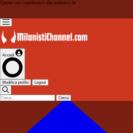
Questo sito contribuisce alla audience de
Accedi
Modifica profilo
Logout
Cerca