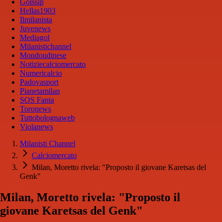
Golssip
Hellas1903
Ilmilanista
Juvenews
Mediagol
Milanistichannel
Mondoudinese
Notiziecalciomercato
Numericalcio
Padovasport
Pianetamilan
SOS Fanta
Toronews
Tuttobolognaweb
Violanews
Milanisti Channel
Calciomercato
Milan, Moretto rivela: "Proposto il giovane Karetsas del
Genk"
Milan, Moretto rivela: "Proposto il
giovane Karetsas del Genk"