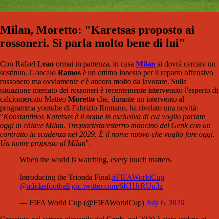
Milan, Moretto: "Karetsas proposto ai
rossoneri. Si parla molto bene di lui"
Con Rafael
Leao
ormai in partenza, in casa
Milan
si dovrà cercare un
sostituto. Goncalo
Ramos
è un ottimo innesto per il reparto offensivo
rossonero ma ovviamente c'è ancora molto da lavorare. Sulla
situazione mercato dei rossoneri è recentemente intervenuto l'esperto di
calciomercato Matteo
Moretto
che, durante un intervento al
programma youtube di Fabrizio Romano, ha rivelato una novità:
"
Konstantinos Karetsas è il nome in esclusiva di cui voglio parlare
oggi in chiave Milan. Trequartista/esterno mancino del Genk con un
contratto in scadenza nel 2029. È il nome nuovo che voglio fare oggi.
Un nome proposto al Milan
".
When the world is watching, every touch matters.
Introducing the Trionda Final.
#FIFAWorldCup
@adidasfootball
pic.twitter.com/6KHJrRUn3z
— FIFA World Cup (@FIFAWorldCup)
July 6, 2026