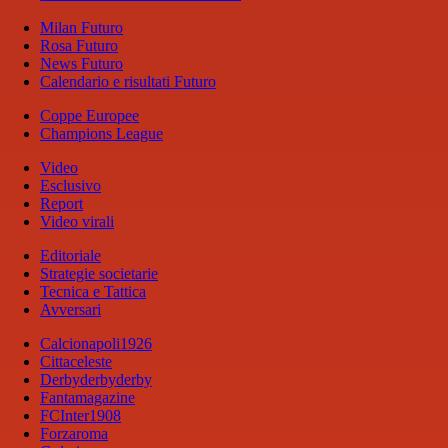
Milan Futuro
Rosa Futuro
News Futuro
Calendario e risultati Futuro
Coppe Europee
Champions League
Video
Esclusivo
Report
Video virali
Editoriale
Strategie societarie
Tecnica e Tattica
Avversari
Calcionapoli1926
Cittaceleste
Derbyderbyderby
Fantamagazine
FCInter1908
Forzaroma