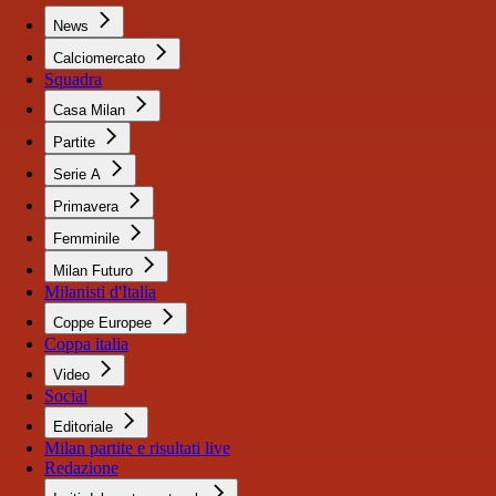
News
Calciomercato
Squadra
Casa Milan
Partite
Serie A
Primavera
Femminile
Milan Futuro
Milanisti d'Italia
Coppe Europee
Coppa italia
Video
Social
Editoriale
Milan partite e risultati live
Redazione