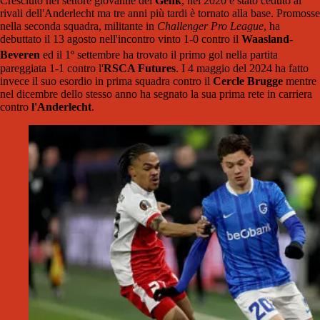
Cresciuto nel settore giovanile del
Genk
, nel 2020 è stato ceduto ai
rivali dell'Anderlecht ma tre anni più tardi è tornato alla base. Promosse
nella seconda squadra, militante in
Challenger Pro League
, ha
debuttato il 13 agosto nell'incontro vinto 1-0 contro il
Waasland-
Beveren
ed il 1º settembre ha trovato il primo gol nella partita
pareggiata 1-1 contro l'
RSCA Futures
. I 4 maggio del 2024 ha fatto
invece il suo esordio in prima squadra contro il
Cercle Brugge
mentre
nel dicembre dello stesso anno ha segnato la sua prima rete in carriera
contro
l'Anderlecht
.