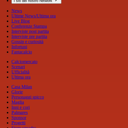
I siti del nostro network
News
Ultime News/Ultima ora
Live Blog
Conferenze Stampa
Interviste post partita
Interviste pre partita
Gossip e curiosità
Infortuni
Fantacalcio
Calciomercato
Scenari
Ufficialità
Ultima ora
Casa Milan
Glorie
Personaggi spicco
Maglia
Inni e cori
Palmares
Sponsor
Progetti
Store squadra