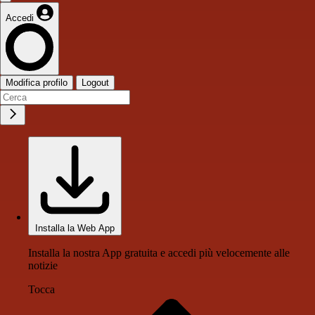
Accedi
Modifica profilo
Logout
Installa la Web App
Installa la nostra App gratuita e accedi più velocemente alle
notizie
Tocca