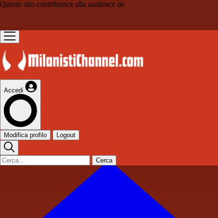
Questo sito contribuisce alla audience de
Accedi
Modifica profilo
Logout
Cerca