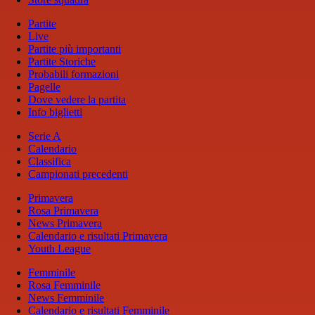
Partite
Live
Partite più importanti
Partite Storiche
Probabili formazioni
Pagelle
Dove vedere la partita
Info biglietti
Serie A
Calendario
Classifica
Campionati precedenti
Primavera
Rosa Primavera
News Primavera
Calendario e risultati Primavera
Youth League
Femminile
Rosa Femminile
News Femminile
Calendario e risultati Femminile