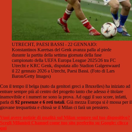
UTRECHT, PAESI BASSI - 22 GENNAIO:
Konstantinos Karetsas del Genk avanza palla al piede
durante la partita della settima giornata della fase
campionato della UEFA Europa League 2025/26 tra FC
Utrecht e KRC Genk, disputata allo Stadion Galgenwaard
il 22 gennaio 2026 a Utrecht, Paesi Bassi. (Foto di Lars
Baron/Getty Images)
Con il tempo il belga (nato da genitori greci a Bruxelles) ha iniziato ad
entrare sempre più al centro del progetto tanto che adesso è titolare
inamovibile e i numeri ne sono la prova. Ad oggi il suo score, infatti,
parla di
92 presenze e 6 reti totali
. Già mezza Europa si è mossa per il
giovane trequartista e chissà se il Milan ci farà un pensiero.
Vuoi avere notizie di qualità sul Milan sempre sul tuo dispositivo?
Scegli Milanisti Channel come tuo sito preferito su Google: clicca
qui