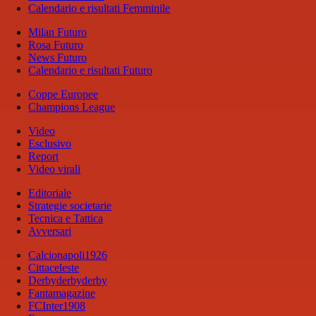
Calendario e risultati Femminile
Milan Futuro
Rosa Futuro
News Futuro
Calendario e risultati Futuro
Coppe Europee
Champions League
Video
Esclusivo
Report
Video virali
Editoriale
Strategie societarie
Tecnica e Tattica
Avversari
Calcionapoli1926
Cittaceleste
Derbyderbyderby
Fantamagazine
FCInter1908