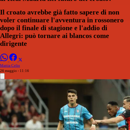
Il croato avrebbe già fatto sapere di non
voler continuare l'avventura in rossonero
dopo il finale di stagione e l'addio di
Allegri: può tornare ai blancos come
dirigente
Mattia Celio
26 maggio - 11:16