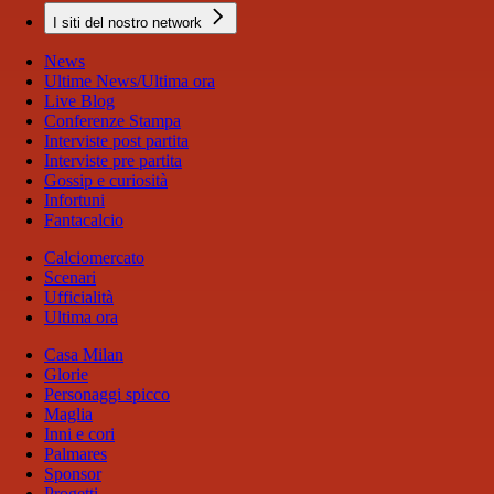
I siti del nostro network
News
Ultime News/Ultima ora
Live Blog
Conferenze Stampa
Interviste post partita
Interviste pre partita
Gossip e curiosità
Infortuni
Fantacalcio
Calciomercato
Scenari
Ufficialità
Ultima ora
Casa Milan
Glorie
Personaggi spicco
Maglia
Inni e cori
Palmares
Sponsor
Progetti