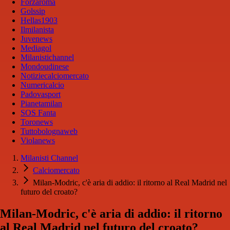
Forzaroma
Golssip
Hellas1903
Ilmilanista
Juvenews
Mediagol
Milanistichannel
Mondoudinese
Notiziecalciomercato
Numericalcio
Padovasport
Pianetamilan
SOS Fanta
Toronews
Tuttobolognaweb
Violanews
Milanisti Channel
Calciomercato
Milan-Modric, c'è aria di addio: il ritorno al Real Madrid nel
futuro del croato?
Milan-Modric, c'è aria di addio: il ritorno
al Real Madrid nel futuro del croato?