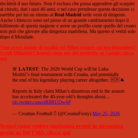
deciderà il suo futuro. Non è escluso che possa appendere gli scarpini
al chiodo, dati i suoi 40 anni, e nel caso prendesse questa decisione ci
sarebbe per lui un ritorno al
Real Madrid
nelle vesti di dirigente.
Anche i
blancos
sono nel pieno di un grande cambiamento dopo il
fallimento di questa stagione e avere un profilo come quello del croato
non può che giovare alla dirigenza madrilena. Ma questo si vedrà solo
dopo il Mondiale.
Vuoi avere notizie di qualità sul Milan sempre sul tuo dispositivo?
Scegli Milanisti Channel come tuo sito preferito su Google: clicca
qui
🚨 𝐋𝐀𝐓𝐄𝐒𝐓: The 2026 World Cup will be Luka
Modrić’s final tournament with Croatia, and potentially
the end of his legendary playing career altogether. 🇭🇷🐐
Reports in Italy claim Milan’s disastrous end to the season
has accelerated the 40-year-old’s thoughts about…
pic.twitter.com/slR8RUDw6P
— Croatian Football  (@CroatiaFooty)
May 25, 2026
Scopri come vedere tantissimi eventi in streaming
gratis su BET365, clicca qui