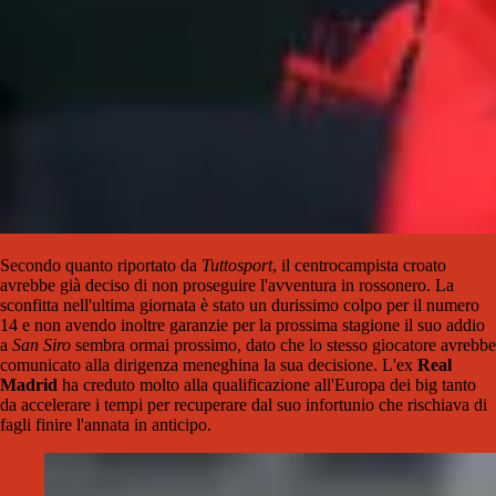
Secondo quanto riportato da
Tuttosport
, il centrocampista croato
avrebbe già deciso di non proseguire l'avventura in rossonero. La
sconfitta nell'ultima giornata è stato un durissimo colpo per il numero
14 e non avendo inoltre garanzie per la prossima stagione il suo addio
a
San Siro
sembra ormai prossimo, dato che lo stesso giocatore avrebbe
comunicato alla dirigenza meneghina la sua decisione. L'ex
Real
Madrid
ha creduto molto alla qualificazione all'Europa dei big tanto
da accelerare i tempi per recuperare dal suo infortunio che rischiava di
fagli finire l'annata in anticipo.