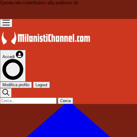
Questo sito contribuisce alla audience de
Accedi
Modifica profilo
Logout
Cerca