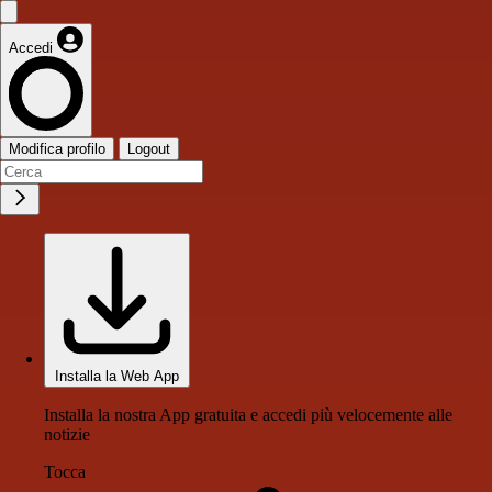
Accedi
Modifica profilo
Logout
Installa la Web App
Installa la nostra App gratuita e accedi più velocemente alle
notizie
Tocca