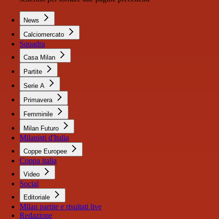
News
Calciomercato
Squadra
Casa Milan
Partite
Serie A
Primavera
Femminile
Milan Futuro
Milanisti d'Italia
Coppe Europee
Coppa italia
Video
Social
Editoriale
Milan partite e risultati live
Redazione