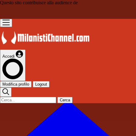
Questo sito contribuisce alla audience de
Accedi
Modifica profilo
Logout
Cerca