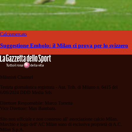
Calciomercato
Suggestione Embolo: il Milan ci prova per lo svizzero
Milanisti Channel
Testata giornalistica registrata - Aut. Trib. di Milano n. 6415 del
6/06/2024 DDD Media Srls
Direttore Responsabile: Marco Torretta
Vice Direttore: Max Bambara.
Sito non ufficiale e non connesso all' associazione calcio Milan.
Marchio e logo dell' AC Milan sono di esclusiva proprietà di A.C.
Milan S.p.A.