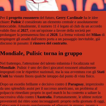
Per il
progetto rossonero
del futuro,
Gerry Cardinale
ha le idee
chiare:
Pulisic
è considerato un elemento centrale e assolutamente
intoccabile. Attualmente, il numero 11 è legato al club da un accordo
valido fino al
2027
, con un'opzione a favore della società per
prolungare la permanenza fino al
2028
. La ferma volontà del
Milan
di
respingere gli assalti dall'estero porta a un passaggio inevitabile, già
discusso in passato: il
rinnovo del contratto
.
Mondiale, Pulisic torna in gruppo
Nel frattempo, l'attenzione del talento milanista è focalizzata sul
Mondiale
. Pulisic è uno dei dieci giocatori rossoneri attualmente
impegnati con le rispettive nazionali, ma la sua avventura con gli
Stati
Uniti
ha vissuto finora qualche intoppo dal punto di vista fisico.
Dopo un esordio brillante e decisivo contro il
Paraguay
, impreziosito
da uno splendido assist per il successo americano, un problema al
polpaccio rimediato proprio in quel match lo ha costretto a saltare la
successiva sfida contro l'
Australia
. Fortunatamente, le ultime notizie
provenienti dal ritiro sono incoraggianti: proprio nella giornata di oggi,
l'attaccante è tornato regolarmente ad allenarsi in gruppo, pronto a