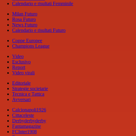
Calendario e risultati Femminile
Milan Futuro
Rosa Futuro
News Futuro
Calendario e risultati Futuro
Coppe Europee
Champions League
Video
Esclusivo
Report
Video virali
Editoriale
Strategie societarie
Tecnica e Tattica
Avversari
Calcionapoli1926
Cittaceleste
Derbyderbyderby
Fantamagazine
FCInter1908