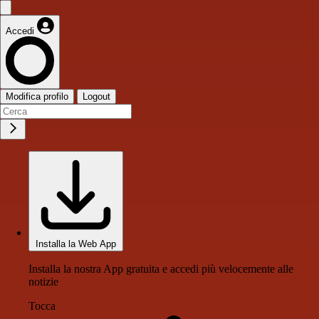
Accedi
Modifica profilo
Logout
Installa la Web App
Installa la nostra App gratuita e accedi più velocemente alle
notizie
Tocca