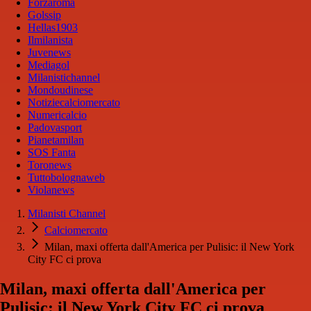
Forzaroma
Golssip
Hellas1903
Ilmilanista
Juvenews
Mediagol
Milanistichannel
Mondoudinese
Notiziecalciomercato
Numericalcio
Padovasport
Pianetamilan
SOS Fanta
Toronews
Tuttobolognaweb
Violanews
Milanisti Channel
Calciomercato
Milan, maxi offerta dall'America per Pulisic: il New York
City FC ci prova
Milan, maxi offerta dall'America per
Pulisic: il New York City FC ci prova