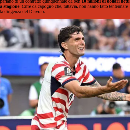
parlano di un contratto quinquennale da ben
10 milioni di dollari netti
a stagione
. Cifre da capogiro che, tuttavia, non hanno fatto tentennare
la dirigenza del Diavolo.