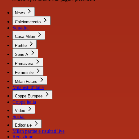
News
Calciomercato
Squadra
Casa Milan
Partite
Serie A
Primavera
Femminile
Milan Futuro
Milanisti d'Italia
Coppe Europee
Coppa italia
Video
Social
Editoriale
Milan partite e risultati live
Redazione