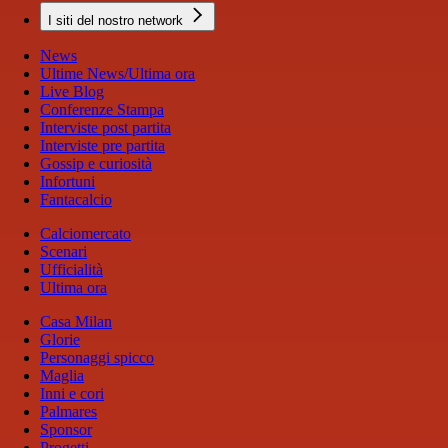
I siti del nostro network
News
Ultime News/Ultima ora
Live Blog
Conferenze Stampa
Interviste post partita
Interviste pre partita
Gossip e curiosità
Infortuni
Fantacalcio
Calciomercato
Scenari
Ufficialità
Ultima ora
Casa Milan
Glorie
Personaggi spicco
Maglia
Inni e cori
Palmares
Sponsor
Progetti