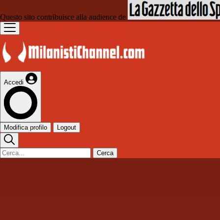
Questo sito contribuisce alla audience de
Accedi
Modifica profilo
Logout
Cerca