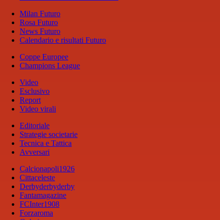
Milan Futuro
Rosa Futuro
News Futuro
Calendario e risultati Futuro
Coppe Europee
Champions League
Video
Esclusivo
Report
Video virali
Editoriale
Strategie societarie
Tecnica e Tattica
Avversari
Calcionapoli1926
Cittaceleste
Derbyderbyderby
Fantamagazine
FCInter1908
Forzaroma