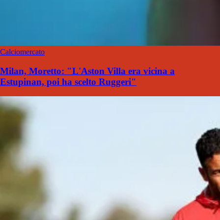
Calciomercato
Milan, Moretto: "L'Aston Villa era vicina a
Estupinan, poi ha scelto Ruggeri"