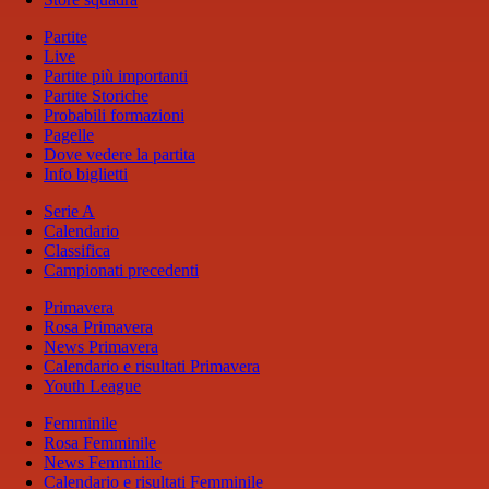
Partite
Live
Partite più importanti
Partite Storiche
Probabili formazioni
Pagelle
Dove vedere la partita
Info biglietti
Serie A
Calendario
Classifica
Campionati precedenti
Primavera
Rosa Primavera
News Primavera
Calendario e risultati Primavera
Youth League
Femminile
Rosa Femminile
News Femminile
Calendario e risultati Femminile