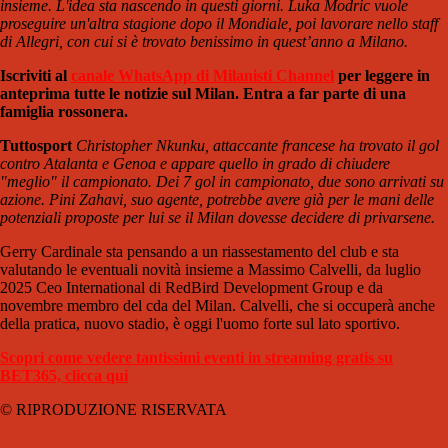
insieme. L'idea sta nascendo in questi giorni. Luka Modric vuole
proseguire un'altra stagione dopo il Mondiale, poi lavorare nello staff
di Allegri, con cui si è trovato benissimo in quest’anno a Milano.
Iscriviti al
canale WhatsApp di Milanisti Channel
per leggere in
anteprima tutte le notizie sul Milan. Entra a far parte di una
famiglia rossonera.
Tuttosport
Christopher Nkunku, attaccante francese ha trovato il gol
contro Atalanta e Genoa e appare quello in grado di chiudere
"meglio" il campionato. Dei 7 gol in campionato, due sono arrivati su
azione. Pini Zahavi, suo agente, potrebbe avere già per le mani delle
potenziali proposte per lui se il Milan dovesse decidere di privarsene.
Gerry Cardinale sta pensando a un riassestamento del club e sta
valutando le eventuali novità insieme a Massimo Calvelli, da luglio
2025 Ceo International di RedBird Development Group e da
novembre membro del cda del Milan. Calvelli, che si occuperà anche
della pratica, nuovo stadio, è oggi l'uomo forte sul lato sportivo.
Scopri come vedere tantissimi eventi in streaming gratis su
BET365, clicca qui
© RIPRODUZIONE RISERVATA