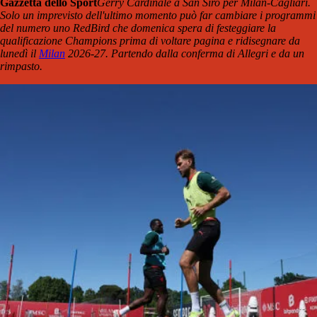
Gazzetta dello Sport
Gerry Cardinale a San Siro per Milan-Cagliari.
Solo un imprevisto dell'ultimo momento può far cambiare i programmi
del numero uno RedBird che domenica spera di festeggiare la
qualificazione Champions prima di voltare pagina e ridisegnare da
lunedì il
Milan
2026-27. Partendo dalla conferma di Allegri e da un
rimpasto.