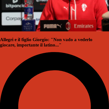
Allegri e il figlio Giorgio: "Non vado a vederlo
giocare, importante il latino..."