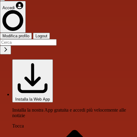
Accedi
Modifica profilo
Logout
Installa la Web App
Installa la nostra App gratuita e accedi più velocemente alle
notizie
Tocca