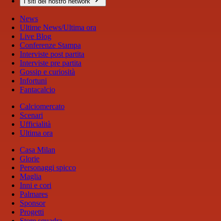
I siti del nostro network
News
Ultime News/Ultima ora
Live Blog
Conferenze Stampa
Interviste post partita
Interviste pre partita
Gossip e curiosità
Infortuni
Fantacalcio
Calciomercato
Scenari
Ufficialità
Ultima ora
Casa Milan
Glorie
Personaggi spicco
Maglia
Inni e cori
Palmares
Sponsor
Progetti
Store squadra