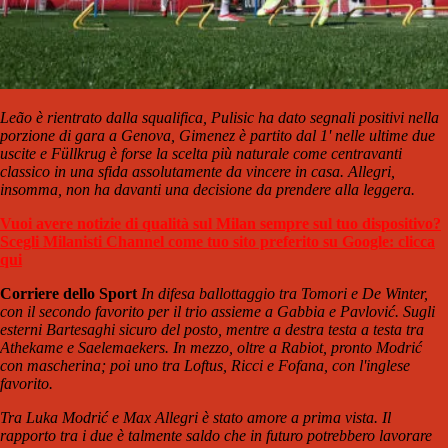
Leão è rientrato dalla squalifica, Pulisic ha dato segnali positivi nella
porzione di gara a Genova, Gimenez è partito dal 1' nelle ultime due
uscite e Füllkrug è forse la scelta più naturale come centravanti
classico in una sfida assolutamente da vincere in casa. Allegri,
insomma, non ha davanti una decisione da prendere alla leggera.
Vuoi avere notizie di qualità sul Milan sempre sul tuo dispositivo?
Scegli Milanisti Channel come tuo sito preferito su Google: clicca
qui
Corriere dello Sport
In difesa ballottaggio tra Tomori e De Winter,
con il secondo favorito per il trio assieme a Gabbia e Pavlović. Sugli
esterni Bartesaghi sicuro del posto, mentre a destra testa a testa tra
Athekame e Saelemaekers. In mezzo, oltre a Rabiot, pronto Modrić
con mascherina; poi uno tra Loftus, Ricci e Fofana, con l'inglese
favorito.
Tra Luka Modrić e Max Allegri è stato amore a prima vista. Il
rapporto tra i due è talmente saldo che in futuro potrebbero lavorare