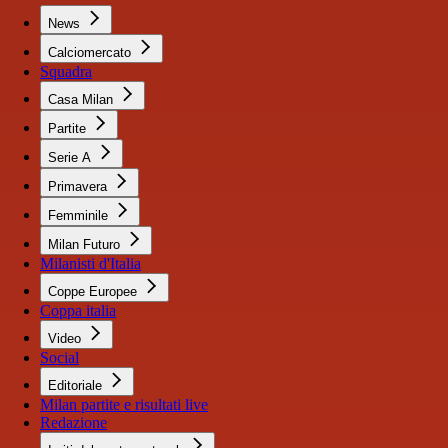
News
Calciomercato
Squadra
Casa Milan
Partite
Serie A
Primavera
Femminile
Milan Futuro
Milanisti d'Italia
Coppe Europee
Coppa italia
Video
Social
Editoriale
Milan partite e risultati live
Redazione