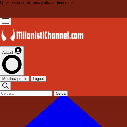
Questo sito contribuisce alla audience de
Accedi
Modifica profilo
Logout
Cerca