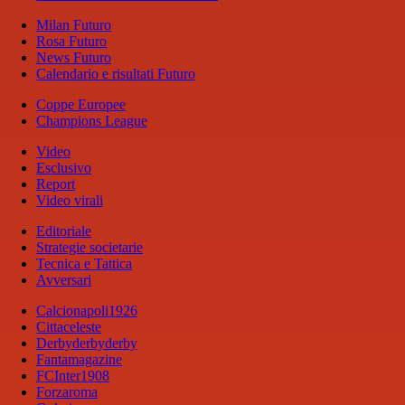
Milan Futuro
Rosa Futuro
News Futuro
Calendario e risultati Futuro
Coppe Europee
Champions League
Video
Esclusivo
Report
Video virali
Editoriale
Strategie societarie
Tecnica e Tattica
Avversari
Calcionapoli1926
Cittaceleste
Derbyderbyderby
Fantamagazine
FCInter1908
Forzaroma