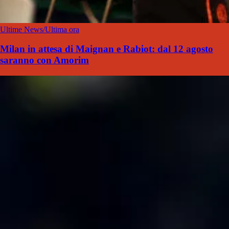
Ultime News/Ultima ora
Milan in attesa di Maignan e Rabiot: dal 12 agosto
saranno con Amorim