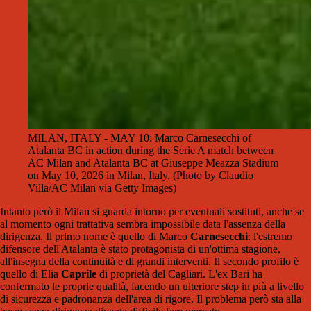
MILAN, ITALY - MAY 10: Marco Carnesecchi of
Atalanta BC in action during the Serie A match between
AC Milan and Atalanta BC at Giuseppe Meazza Stadium
on May 10, 2026 in Milan, Italy. (Photo by Claudio
Villa/AC Milan via Getty Images)
Intanto però il Milan si guarda intorno per eventuali sostituti, anche se
al momento ogni trattativa sembra impossibile data l'assenza della
dirigenza. Il primo nome è quello di Marco
Carnesecchi
: l'estremo
difensore dell'Atalanta è stato protagonista di un'ottima stagione,
all'insegna della continuità e di grandi interventi. Il secondo profilo è
quello di Elia
Caprile
di proprietà del Cagliari. L'ex Bari ha
confermato le proprie qualità, facendo un ulteriore step in più a livello
di sicurezza e padronanza dell'area di rigore. Il problema però sta alla