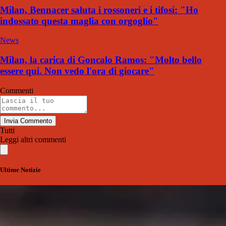
Milan, Bennacer saluta i rossoneri e i tifosi: "Ho
indossato questa maglia con orgoglio"
News
Milan, la carica di Goncalo Ramos: "Molto bello
essere qui. Non vedo l'ora di giocare"
Commenti
Invia Commento
Tutti
Leggi altri commenti
Ultime Notizie