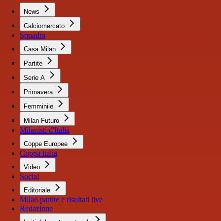
News
Calciomercato
Squadra
Casa Milan
Partite
Serie A
Primavera
Femminile
Milan Futuro
Milanisti d'Italia
Coppe Europee
Coppa italia
Video
Social
Editoriale
Milan partite e risultati live
Redazione