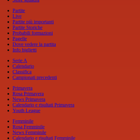
Partite
Live
Partite più importanti
Partite Storiche
Probabili formazioni
Pagelle
Dove vedere la partita
Info biglietti
Serie A
Calendario
Classifica
Campionati precedenti
Primavera
Rosa Primavera
News Primavera
Calendario e risultati Primavera
Youth League
Femminile
Rosa Femminile
News Femminile
Calendario e risultati Femminile