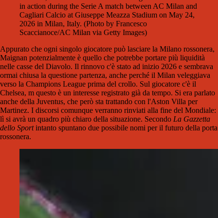
in action during the Serie A match between AC Milan and
Cagliari Calcio at Giuseppe Meazza Stadium on May 24,
2026 in Milan, Italy. (Photo by Francesco
Scaccianoce/AC Milan via Getty Images)
Appurato che ogni singolo giocatore può lasciare la Milano rossonera,
Maignan potenzialmente è quello che potrebbe portare più liquidità
nelle casse del Diavolo. Il rinnovo c'è stato ad inizio 2026 e sembrava
ormai chiusa la questione partenza, anche perché il Milan veleggiava
verso la Champions League prima del crollo. Sul giocatore c'è il
Chelsea, m questo è un interesse registrato già da tempo. Si era parlato
anche della Juventus, che però sta trattando con l'Aston Villa per
Martinez. I discorsi comunque verranno rinviati alla fine del Mondiale:
lì si avrà un quadro più chiaro della situazione. Secondo
La Gazzetta
dello Sport
intanto spuntano due possibile nomi per il futuro della porta
rossonera.