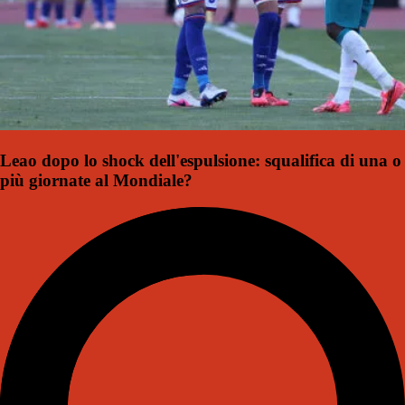
Leao dopo lo shock dell'espulsione: squalifica di una o
più giornate al Mondiale?