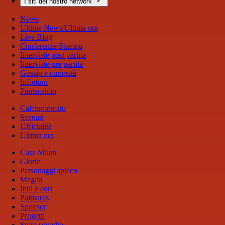
I siti del nostro network
News
Ultime News/Ultima ora
Live Blog
Conferenze Stampa
Interviste post partita
Interviste pre partita
Gossip e curiosità
Infortuni
Fantacalcio
Calciomercato
Scenari
Ufficialità
Ultima ora
Casa Milan
Glorie
Personaggi spicco
Maglia
Inni e cori
Palmares
Sponsor
Progetti
Store squadra