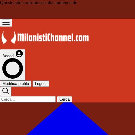
Questo sito contribuisce alla audience de
Accedi
Modifica profilo
Logout
Cerca