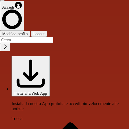
Accedi
Modifica profilo
Logout
Installa la Web App
Installa la nostra App gratuita e accedi più velocemente alle
notizie
Tocca