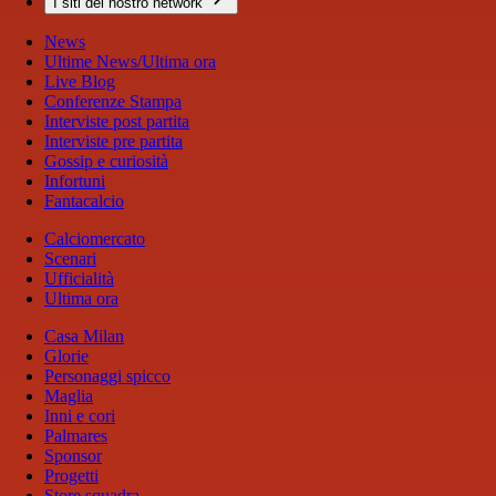
I siti del nostro network
News
Ultime News/Ultima ora
Live Blog
Conferenze Stampa
Interviste post partita
Interviste pre partita
Gossip e curiosità
Infortuni
Fantacalcio
Calciomercato
Scenari
Ufficialità
Ultima ora
Casa Milan
Glorie
Personaggi spicco
Maglia
Inni e cori
Palmares
Sponsor
Progetti
Store squadra