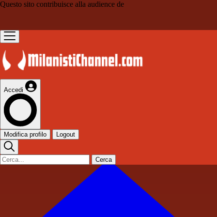
Questo sito contribuisce alla audience de
Accedi
Modifica profilo
Logout
Cerca