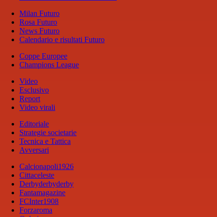
Milan Futuro
Rosa Futuro
News Futuro
Calendario e risultati Futuro
Coppe Europee
Champions League
Video
Esclusivo
Report
Video virali
Editoriale
Strategie societarie
Tecnica e Tattica
Avversari
Calcionapoli1926
Cittaceleste
Derbyderbyderby
Fantamagazine
FCInter1908
Forzaroma