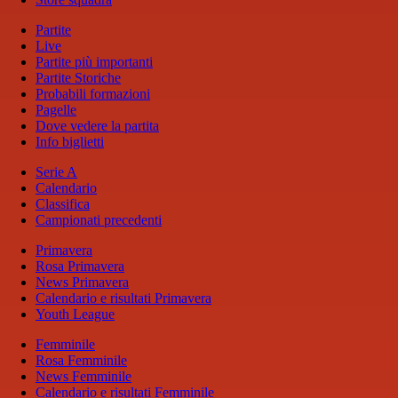
Partite
Live
Partite più importanti
Partite Storiche
Probabili formazioni
Pagelle
Dove vedere la partita
Info biglietti
Serie A
Calendario
Classifica
Campionati precedenti
Primavera
Rosa Primavera
News Primavera
Calendario e risultati Primavera
Youth League
Femminile
Rosa Femminile
News Femminile
Calendario e risultati Femminile