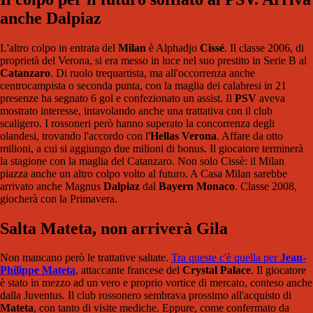
anche Dalpiaz
L'altro colpo in entrata del
Milan
è Alphadjo
Cissé
. Il classe 2006, di
proprietà del Verona, si era messo in luce nel suo prestito in Serie B al
Catanzaro
. Di ruolo trequartista, ma all'occorrenza anche
centrocampista o seconda punta, con la maglia dei calabresi in 21
presenze ha segnato 6 gol e confezionato un assist. Il
PSV
aveva
mostrato interesse, intavolando anche una trattativa con il club
scaligero. I rossoneri però hanno superato la concorrenza degli
olandesi, trovando l'accordo con l'
Hellas Verona
. Affare da otto
milioni, a cui si aggiungo due milioni di bonus. Il giocatore terminerà
la stagione con la maglia del Catanzaro. Non solo Cissè: il Milan
piazza anche un altro colpo volto al futuro. A Casa Milan sarebbe
arrivato anche Magnus
Dalpiaz
dal
Bayern Monaco
. Classe 2008,
giocherà con la Primavera.
Salta Mateta, non arriverà Gila
Non mancano però le trattative saltate.
Tra queste c'è quella per
Jean-
Philippe Mateta
, attaccante francese del
Crystal Palace
. Il giocatore
è stato in mezzo ad un vero e proprio vortice di mercato, conteso anche
dalla Juventus. Il club rossonero sembrava prossimo all'acquisto di
Mateta
, con tanto di visite mediche. Eppure, come confermato da