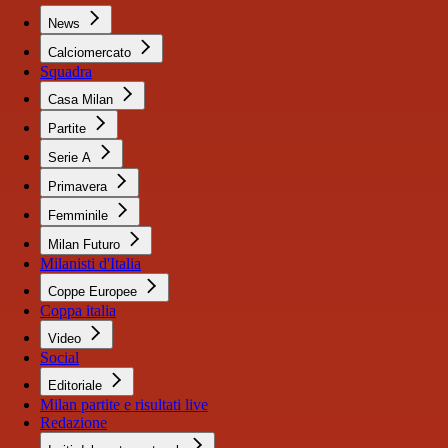
News
Calciomercato
Squadra
Casa Milan
Partite
Serie A
Primavera
Femminile
Milan Futuro
Milanisti d'Italia
Coppe Europee
Coppa italia
Video
Social
Editoriale
Milan partite e risultati live
Redazione