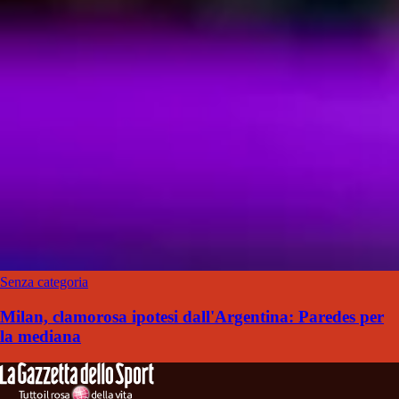
Senza categoria
Milan, clamorosa ipotesi dall'Argentina: Paredes per
la mediana