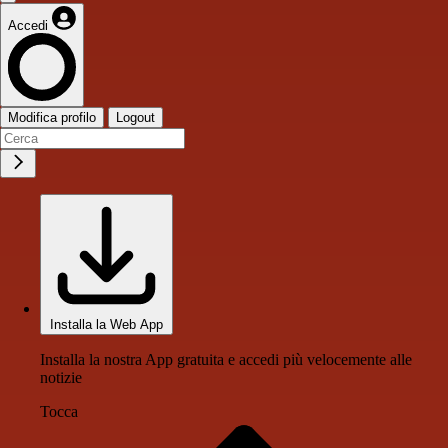
Accedi
Modifica profilo
Logout
Installa la Web App
Installa la nostra App gratuita e accedi più velocemente alle
notizie
Tocca