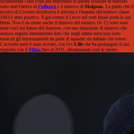
Sicuramente i due colpi più importanti di questa sessione di mercato
sono stati l'arrivo di
Fullkurg
e il rinnovo di
Maignan
. La punta che il
tecnico di Livorno desiderava è arrivata e l'impatto del tedesco classe
1993 è stato positivo. Il gol contro il Lecce nel rush finale porta la sua
firma. Non è da meno anche il rinnovo del numero 16. Ci sono state
tante voci sul futuro del francese, con una situazione di rinnovo che
andava seguita attentamente dato che negli ultimi mesi non sono
mancati gli interessamenti da parte di squadre sia italiane che estere.
L'accordo però è stato trovato, con l'ex
Lille
che ha prolungato il suo
rapporto con il
Milan
fino al 2031, allontanando così le sirene.