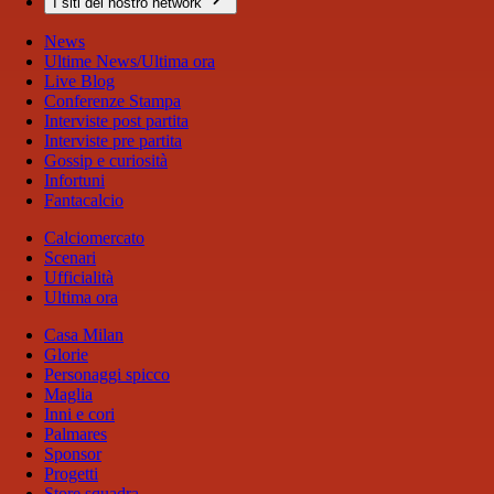
I siti del nostro network
News
Ultime News/Ultima ora
Live Blog
Conferenze Stampa
Interviste post partita
Interviste pre partita
Gossip e curiosità
Infortuni
Fantacalcio
Calciomercato
Scenari
Ufficialità
Ultima ora
Casa Milan
Glorie
Personaggi spicco
Maglia
Inni e cori
Palmares
Sponsor
Progetti
Store squadra