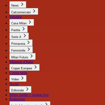
News
Calciomercato
Squadra
Casa Milan
Partite
Serie A
Primavera
Femminile
Milan Futuro
Milanisti d'Italia
Coppe Europee
Coppa italia
Video
Social
Editoriale
Milan partite e risultati live
Redazione