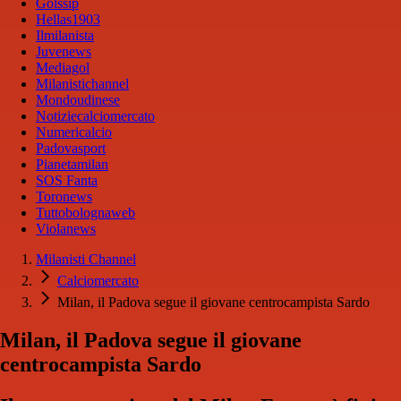
Golssip
Hellas1903
Ilmilanista
Juvenews
Mediagol
Milanistichannel
Mondoudinese
Notiziecalciomercato
Numericalcio
Padovasport
Pianetamilan
SOS Fanta
Toronews
Tuttobolognaweb
Violanews
Milanisti Channel
Calciomercato
Milan, il Padova segue il giovane centrocampista Sardo
Milan, il Padova segue il giovane
centrocampista Sardo