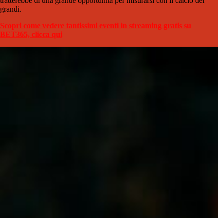
tratterebbe di una grande opportunità per misurarsi con il calcio dei
grandi.
Scopri come vedere tantissimi eventi in streaming gratis su
BET365, clicca qui