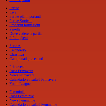
Partite
Live
Partite più importanti
Partite Storiche
Probabili formazioni
Pagelle
Dove vedere la partita
Info biglietti
Serie A
Calendario
Classifica
Campionati precedenti
Primavera
Rosa Primavera
News Primavera
Calendario e risultati Primavera
Youth League
Femminile
Rosa Femminile
News Femminile
Calendario e risultati Femminile