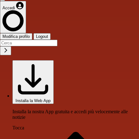
Accedi
Modifica profilo
Logout
Installa la Web App
Installa la nostra App gratuita e accedi più velocemente alle
notizie
Tocca