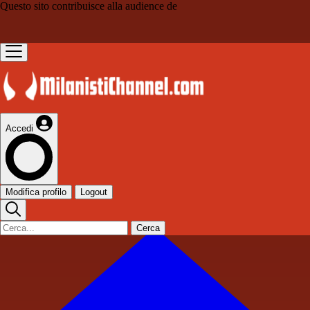
Questo sito contribuisce alla audience de
Accedi
Modifica profilo
Logout
Cerca