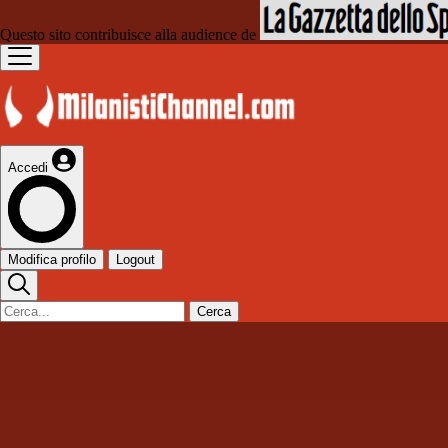
Questo sito contribuisce alla audience de
Accedi
Modifica profilo
Logout
Cerca