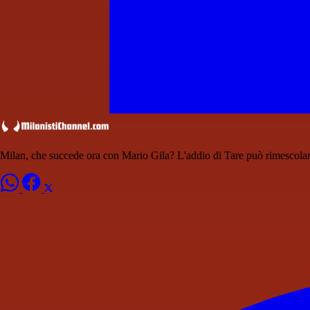
Milan, che succede ora con Mario Gila? L'addio di Tare può rimescolare