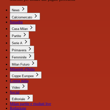
News
Calciomercato
Squadra
Casa Milan
Partite
Serie A
Primavera
Femminile
Milan Futuro
Milanisti d'Italia
Coppe Europee
Coppa italia
Video
Social
Editoriale
Milan partite e risultati live
Redazione