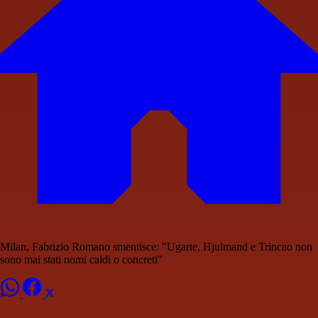
Milan, Fabrizio Romano smentisce: "Ugarte, Hjulmand e Trincao non
sono mai stati nomi caldi o concreti"