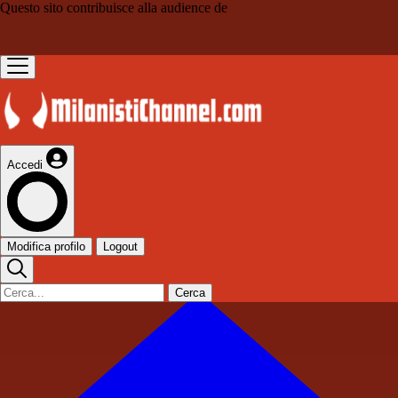
Questo sito contribuisce alla audience de
Accedi
Modifica profilo
Logout
Cerca