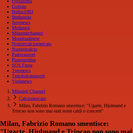
Forzaroma
Golssip
Hellas1903
Ilmilanista
Juvenews
Mediagol
Milanistichannel
Mondoudinese
Notiziecalciomercato
Numericalcio
Padovasport
Pianetamilan
SOS Fanta
Toronews
Tuttobolognaweb
Violanews
Milanisti Channel
Calciomercato
Milan, Fabrizio Romano smentisce: "Ugarte, Hjulmand e
Trincao non sono mai stati nomi caldi o concreti"
Milan, Fabrizio Romano smentisce:
"Ugarte, Hjulmand e Trincao non sono mai