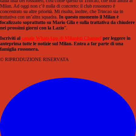
dalla lista dei rossoneri, così come quello di Trincao, che non andrà al
Milan. Ad oggi non c’è nulla di concreto: il club rossonero è
concentrato su altre priorità. Mi risulta, inoltre, che Trincao sia in
trattativa con un’altra squadra.
In questo momento il Milan è
focalizzato soprattutto su Mario Gila e sulla trattativa da chiudere
nei prossimi giorni con la Lazio
”.
Iscriviti al
canale WhatsApp di Milanisti Channel
per leggere in
anteprima tutte le notizie sul Milan. Entra a far parte di una
famiglia rossonera.
© RIPRODUZIONE RISERVATA