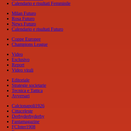
Calendario e risultati Femminile
Milan Futuro
Rosa Futuro
News Futuro
Calendario e risultati Futuro
Coppe Europee
Champions League
Video
Esclusivo
Report
Video virali
Editoriale
Strategie societarie
Tecnica e Tattica
Avversari
Calcionapoli1926
Cittaceleste
Derbyderbyderby
Fantamagazine
FCInter1908