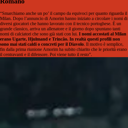
Romano
“Smarchiamo anche un po’ il campo da equivoci per quanto riguarda il
Milan. Dopo l’annuncio di Amorim hanno iniziato a circolare i nomi di
diversi giocatori che hanno lavorato con il tecnico portoghese. È un
grande classico, arriva un allenatore e il giorno dopo spuntano tanti
nomi di calciatori che sono già stati con lui.
I nomi accostati al Milan
erano Ugarte, Hjulmand e Trincão. In realtà questi profili non
sono mai stati caldi o concreti per il Diavolo
. Il motivo è semplice,
fin dalla prima riunione Amorim ha subito chiarito che le priorità erano
il centravanti e il difensore. Poi viene tutto il resto”.