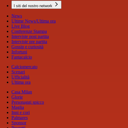
I siti del nostro network
News
Ultime News/Ultima ora
Live Blog
Conferenze Stampa
Interviste post partita
Interviste pre partita
Gossip e curiosità
Infortuni
Fantacalcio
Calciomercato
Scenari
Ufficialità
Ultima ora
Casa Milan
Glorie
Personaggi spicco
Maglia
Inni e cori
Palmares
Sponsor
Progetti