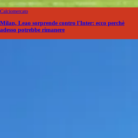
Calciomercato
Milan, Leao sorprende contro l'Inter: ecco perchè
adesso potrebbe rimanere