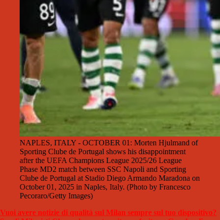
NAPLES, ITALY - OCTOBER 01: Morten Hjulmand of
Sporting Clube de Portugal shows his disappointment
after the UEFA Champions League 2025/26 League
Phase MD2 match between SSC Napoli and Sporting
Clube de Portugal at Stadio Diego Armando Maradona on
October 01, 2025 in Naples, Italy. (Photo by Francesco
Pecoraro/Getty Images)
Vuoi avere notizie di qualità sul Milan sempre sul tuo dispositivo?