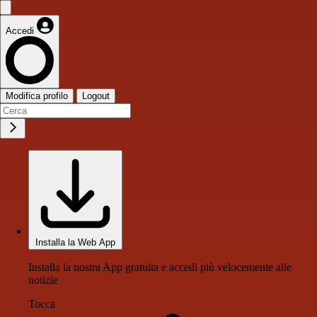
Accedi
Modifica profilo
Logout
Installa la Web App
Installa la nostra App gratuita e accedi più velocemente alle
notizie
Tocca