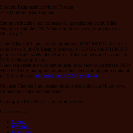
Direttore Responsabile: Marco Torretta
Vice Direttore: Max Bambara.
Sito non ufficiale e non connesso all' associazione calcio Milan.
Marchio e logo dell' AC Milan sono di esclusiva proprietà di A.C.
Milan S.p.A.
Il sito MilanistiChannel.com di titolarità di DDD MEDIA SRLS via
delle Risaie 3, 20079 Basiglio (Milano), C.F./P.IVA 10837110963, è
partner de La Gazzetta dello Sport e affiliato al network Gazzanet di
RCS Mediagroup S.p.a..
Unico responsabile dei contenuti (testi, foto, video e grafiche) è DDD
MEDIA SRLS; per ogni comunicazione avente ad oggetto i contenuti
del Sito scrivere a
milanistichannel1899@gmail.com
Milanisti Channel è una testata giornalistica dedicata a Milan news,
formazioni e calciomercato Milan
Copyright 2021-2026 © Tutti i diritti riservati.
Calciomercato
Scenari
Ufficialità
Ultima ora