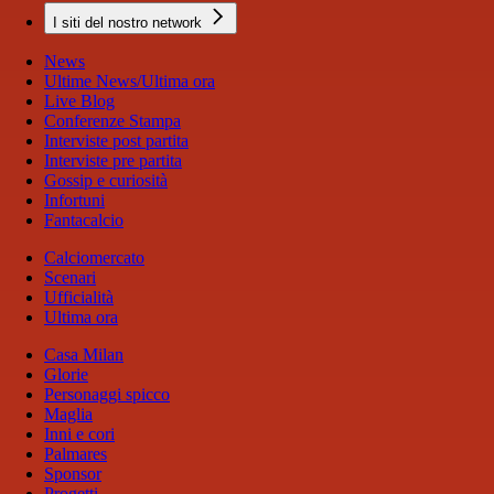
I siti del nostro network
News
Ultime News/Ultima ora
Live Blog
Conferenze Stampa
Interviste post partita
Interviste pre partita
Gossip e curiosità
Infortuni
Fantacalcio
Calciomercato
Scenari
Ufficialità
Ultima ora
Casa Milan
Glorie
Personaggi spicco
Maglia
Inni e cori
Palmares
Sponsor
Progetti