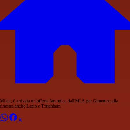
Milan, è arrivata un'offerta faraonica dall'MLS per Gimenez: alla
finestra anche Lazio e Tottenham