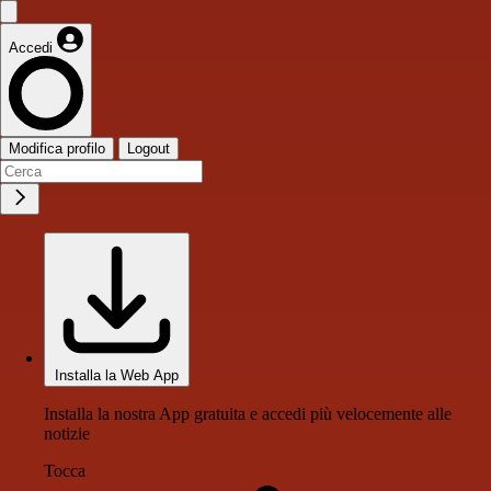
Accedi
Modifica profilo
Logout
Installa la Web App
Installa la nostra App gratuita e accedi più velocemente alle
notizie
Tocca