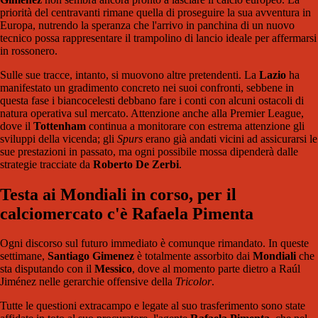
priorità del centravanti rimane quella di proseguire la sua avventura in
Europa, nutrendo la speranza che l'arrivo in panchina di un nuovo
tecnico possa rappresentare il trampolino di lancio ideale per affermarsi
in rossonero.
Sulle sue tracce, intanto, si muovono altre pretendenti. La
Lazio
ha
manifestato un gradimento concreto nei suoi confronti, sebbene in
questa fase i biancocelesti debbano fare i conti con alcuni ostacoli di
natura operativa sul mercato. Attenzione anche alla Premier League,
dove il
Tottenham
continua a monitorare con estrema attenzione gli
sviluppi della vicenda; gli
Spurs
erano già andati vicini ad assicurarsi le
sue prestazioni in passato, ma ogni possibile mossa dipenderà dalle
strategie tracciate da
Roberto De Zerbi
.
Testa ai Mondiali in corso, per il
calciomercato c'è Rafaela Pimenta
Ogni discorso sul futuro immediato è comunque rimandato. In queste
settimane,
Santiago Gimenez
è totalmente assorbito dai
Mondiali
che
sta disputando con il
Messico
, dove al momento parte dietro a Raúl
Jiménez nelle gerarchie offensive della
Tricolor
.
Tutte le questioni extracampo e legate al suo trasferimento sono state