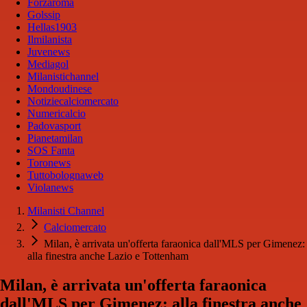
Forzaroma
Golssip
Hellas1903
Ilmilanista
Juvenews
Mediagol
Milanistichannel
Mondoudinese
Notiziecalciomercato
Numericalcio
Padovasport
Pianetamilan
SOS Fanta
Toronews
Tuttobolognaweb
Violanews
Milanisti Channel
Calciomercato
Milan, è arrivata un'offerta faraonica dall'MLS per Gimenez:
alla finestra anche Lazio e Tottenham
Milan, è arrivata un'offerta faraonica
dall'MLS per Gimenez: alla finestra anche