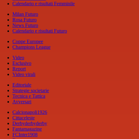
Calendario e risultati Femminile
Milan Futuro
Rosa Futuro
News Futuro
Calendario e risultati Futuro
Coppe Europee
Champions League
Video
Esclusivo
Report
Video virali
Editoriale
Strategie societarie
Tecnica e Tattica
Avversari
Calcionapoli1926
Cittaceleste
Derbyderbyderby
Fantamagazine
FCInter1908