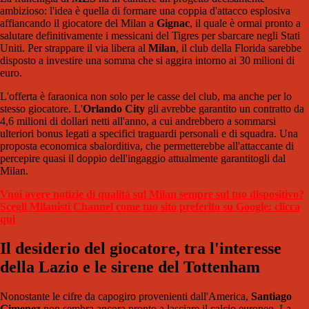
ambizioso: l'idea è quella di formare una coppia d'attacco esplosiva
affiancando il giocatore del Milan a
Gignac
, il quale è ormai pronto a
salutare definitivamente i messicani del Tigres per sbarcare negli Stati
Uniti. Per strappare il via libera al
Milan
, il club della Florida sarebbe
disposto a investire una somma che si aggira intorno ai 30 milioni di
euro.
L'offerta è faraonica non solo per le casse del club, ma anche per lo
stesso giocatore. L'
Orlando City
gli avrebbe garantito un contratto da
4,6 milioni di dollari netti all'anno, a cui andrebbero a sommarsi
ulteriori bonus legati a specifici traguardi personali e di squadra. Una
proposta economica sbalorditiva, che permetterebbe all'attaccante di
percepire quasi il doppio dell'ingaggio attualmente garantitogli dal
Milan.
Vuoi avere notizie di qualità sul Milan sempre sul tuo dispositivo?
Scegli Milanisti Channel come tuo sito preferito su Google: clicca
qui
Il desiderio del giocatore, tra l'interesse
della Lazio e le sirene del Tottenham
Nonostante le cifre da capogiro provenienti dall'America,
Santiago
Gimenez
non sembra ancora pronto a lasciare il calcio europeo. La