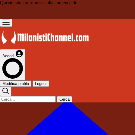
Questo sito contribuisce alla audience de
Accedi
Modifica profilo
Logout
Cerca