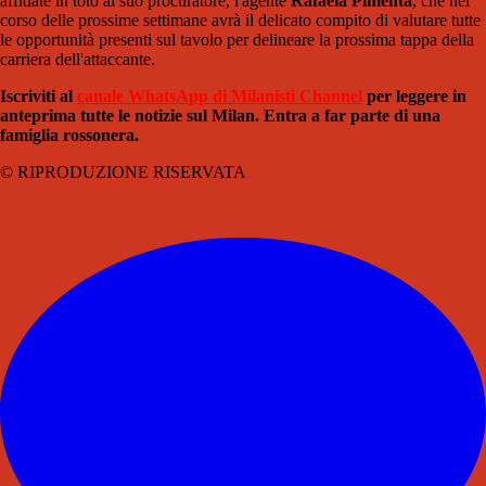
affidate in toto al suo procuratore, l'agente
Rafaela Pimenta
, che nel
corso delle prossime settimane avrà il delicato compito di valutare tutte
le opportunità presenti sul tavolo per delineare la prossima tappa della
carriera dell'attaccante.
Iscriviti al
canale WhatsApp di Milanisti Channel
per leggere in
anteprima tutte le notizie sul Milan. Entra a far parte di una
famiglia rossonera.
© RIPRODUZIONE RISERVATA