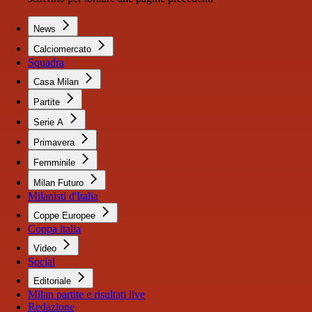
News
Calciomercato
Squadra
Casa Milan
Partite
Serie A
Primavera
Femminile
Milan Futuro
Milanisti d'Italia
Coppe Europee
Coppa italia
Video
Social
Editoriale
Milan partite e risultati live
Redazione