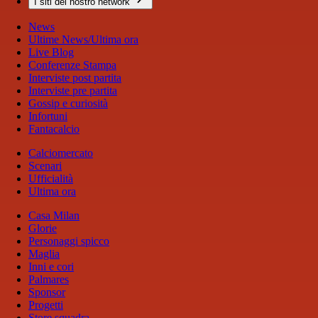
I siti del nostro network
News
Ultime News/Ultima ora
Live Blog
Conferenze Stampa
Interviste post partita
Interviste pre partita
Gossip e curiosità
Infortuni
Fantacalcio
Calciomercato
Scenari
Ufficialità
Ultima ora
Casa Milan
Glorie
Personaggi spicco
Maglia
Inni e cori
Palmares
Sponsor
Progetti
Store squadra