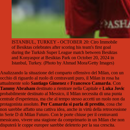
ISTANBUL, TURKEY - OCTOBER 20: Ciro Immobile
of Besiktas celebrates after scoring his team's first goal
during the Turkish Super League match between Besiktas
and Konyaspor at Besiktas Park on October 20, 2024 in
Istanbul, Turkey. (Photo by Ahmad Mora/Getty Images)
Analizzando la situazione del comparto offensivo del Milan, con un
occhio di riguardo al ruolo di centravanti puro, il Milan in rosa ha
attualmente solo
Santiago Gimenez
e
Francesco Camarda
. Con
Tammy Abraham
destinato a rientrare nella Capitale e
Luka Jovic
probabilmente destinato al Messico, il Milan necessita di una punta
centrale d'esperienza, ma che al tempo stesso accetti un ruolo non da
protagonista assoluto.
Per Camarda si parla di prestito
, cosa che
non sarebbe affatto una cattiva idea, anche in virtù della retrocessione
in Serie D di Milan Futuro. Con le porte chiuse per il centravanti
messicano, vivere una stagione da comprimario in un Milan che non
disputerà le coppe europee sarebbe deleterio per la sua crescita.