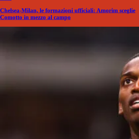
Chelsea-Milan, le formazioni ufficiali: Amorim sceglie
Comotto in mezzo al campo