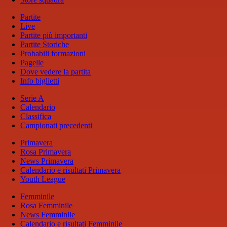
Partite
Live
Partite più importanti
Partite Storiche
Probabili formazioni
Pagelle
Dove vedere la partita
Info biglietti
Serie A
Calendario
Classifica
Campionati precedenti
Primavera
Rosa Primavera
News Primavera
Calendario e risultati Primavera
Youth League
Femminile
Rosa Femminile
News Femminile
Calendario e risultati Femminile