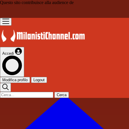
Questo sito contribuisce alla audience de
Accedi
Modifica profilo
Logout
Cerca