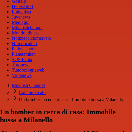
Golssip
Hellas1903
Ilmilanista
Juvenews
Mediagol
Milanistichannel
Mondoudinese
Notiziecalciomercato
Numericalcio
Padovasport
Pianetamilan
SOS Fanta
Toronews
Tuttobolognaweb
Violanews
Milanisti Channel
Calciomercato
Un bomber in cerca di casa: Immobile bussa a Milanello
Un bomber in cerca di casa: Immobile
bussa a Milanello