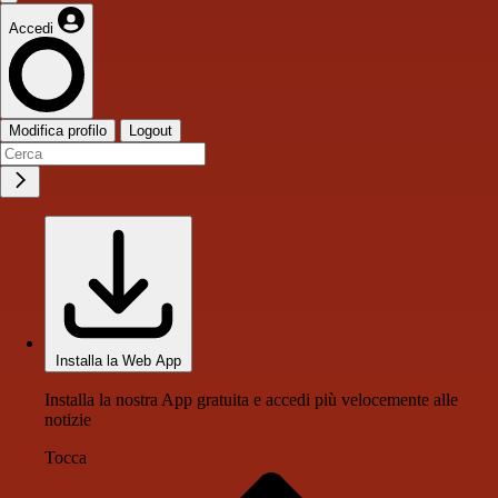
Accedi
Modifica profilo
Logout
Installa la Web App
Installa la nostra App gratuita e accedi più velocemente alle
notizie
Tocca