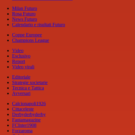
Milan Futuro
Rosa Futuro
News Futuro
Calendario e risultati Futuro
Coppe Europee
Champions League
Video
Esclusivo
Report
Video virali
Editoriale
Strategie societarie
Tecnica e Tattica
Avversari
Calcionapoli1926
Cittaceleste
Derbyderbyderby
Fantamagazine
FCInter1908
Forzaroma