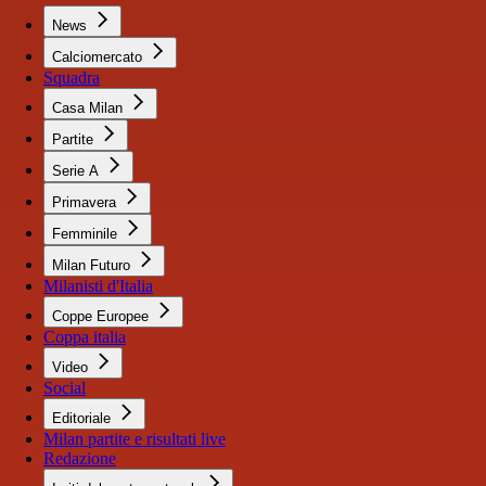
News
Calciomercato
Squadra
Casa Milan
Partite
Serie A
Primavera
Femminile
Milan Futuro
Milanisti d'Italia
Coppe Europee
Coppa italia
Video
Social
Editoriale
Milan partite e risultati live
Redazione