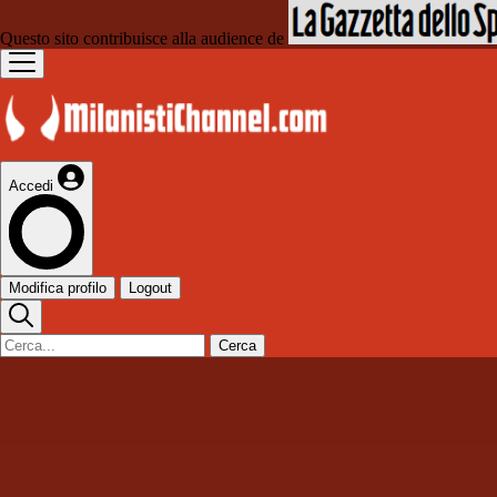
Questo sito contribuisce alla audience de
Accedi
Modifica profilo
Logout
Cerca