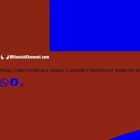
Milan, i tanti prestiti non aiutano: Cardinale e Ibrahimovic hanno del la