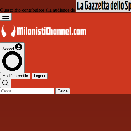
Questo sito contribuisce alla audience de
Accedi
Modifica profilo
Logout
Cerca