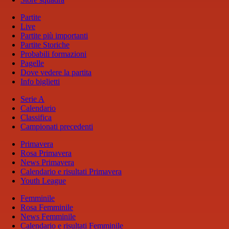
Partite
Live
Partite più importanti
Partite Storiche
Probabili formazioni
Pagelle
Dove vedere la partita
Info biglietti
Serie A
Calendario
Classifica
Campionati precedenti
Primavera
Rosa Primavera
News Primavera
Calendario e risultati Primavera
Youth League
Femminile
Rosa Femminile
News Femminile
Calendario e risultati Femminile