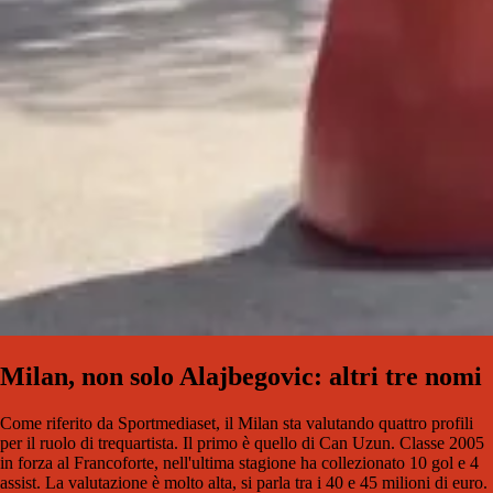
Milan, non solo Alajbegovic: altri tre nomi
Come riferito da Sportmediaset, il Milan sta valutando quattro profili
per il ruolo di trequartista. Il primo è quello di Can Uzun. Classe 2005
in forza al Francoforte, nell'ultima stagione ha collezionato 10 gol e 4
assist. La valutazione è molto alta, si parla tra i 40 e 45 milioni di euro.