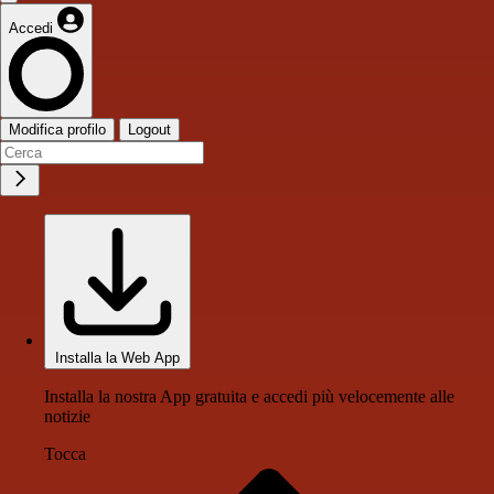
Accedi
Modifica profilo
Logout
Installa la Web App
Installa la nostra App gratuita e accedi più velocemente alle
notizie
Tocca