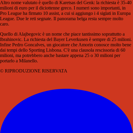
Altro nome valutato è quello di Karetsas del Genk: la richiesta è 35-40
milioni di euro per il diciottenne greco. I numeri sono importanti, in
Pro League ha firmato 10 assist, a cui si aggiungo i 4 siglati in Europa
League. Due le reti segnate. Il panorama belga resta sempre molto
caro.
Quello di Alajbegovic è un nome che piace tantissimo soprattutto a
Ibrahinovic. La richiesta del Bayer Leverkusen è sempre di 25 milioni.
Infine Pedro Goncalves, un giocatore che Amorin conosce molto bene
dai tempi dello Sporting Lisbona. C'è una clausola rescissoria di 60
milioni, ma potrebbero anche bastare appena 25 o 30 milioni per
portarlo a Milanello.
© RIPRODUZIONE RISERVATA