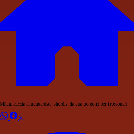
Milan, caccia al trequartista: shortlist da quattro nomi per i rossoneri