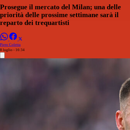
Prosegue il mercato del Milan; una delle
priorità delle prossime settimane sarà il
reparto dei trequartisti
Piero Coletta
8 luglio - 16:34