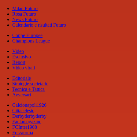
Milan Futuro
Rosa Futuro
News Futuro
Calendario e risultati Futuro
Coppe Europee
Champions League
Video
Esclusivo
Report
Video virali
Editoriale
Strategie societarie
Tecnica e Tattica
Avversari
Calcionapoli1926
Cittaceleste
Derbyderbyderby
Fantamagazine
FCInter1908
Forzaroma