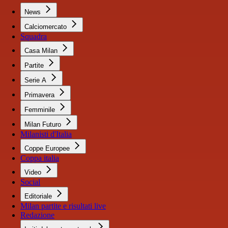
News
Calciomercato
Squadra
Casa Milan
Partite
Serie A
Primavera
Femminile
Milan Futuro
Milanisti d'Italia
Coppe Europee
Coppa italia
Video
Social
Editoriale
Milan partite e risultati live
Redazione