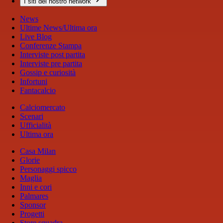
I siti del nostro network
News
Ultime News/Ultima ora
Live Blog
Conferenze Stampa
Interviste post partita
Interviste pre partita
Gossip e curiosità
Infortuni
Fantacalcio
Calciomercato
Scenari
Ufficialità
Ultima ora
Casa Milan
Glorie
Personaggi spicco
Maglia
Inni e cori
Palmares
Sponsor
Progetti
Store squadra