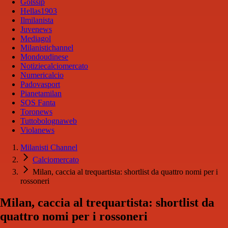
Golssip
Hellas1903
Ilmilanista
Juvenews
Mediagol
Milanistichannel
Mondoudinese
Notiziecalciomercato
Numericalcio
Padovasport
Pianetamilan
SOS Fanta
Toronews
Tuttobolognaweb
Violanews
Milanisti Channel
Calciomercato
Milan, caccia al trequartista: shortlist da quattro nomi per i
rossoneri
Milan, caccia al trequartista: shortlist da
quattro nomi per i rossoneri