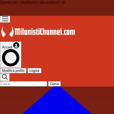
Questo sito contribuisce alla audience de
Accedi
Modifica profilo
Logout
Cerca