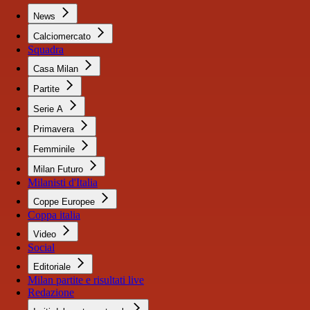
News
Calciomercato
Squadra
Casa Milan
Partite
Serie A
Primavera
Femminile
Milan Futuro
Milanisti d'Italia
Coppe Europee
Coppa italia
Video
Social
Editoriale
Milan partite e risultati live
Redazione