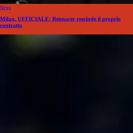
News
Milan, UFFICIALE: Bennacer rescinde il proprio
contratto