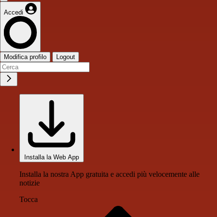
Accedi
Modifica profilo
Logout
Installa la Web App
Installa la nostra App gratuita e accedi più velocemente alle
notizie
Tocca