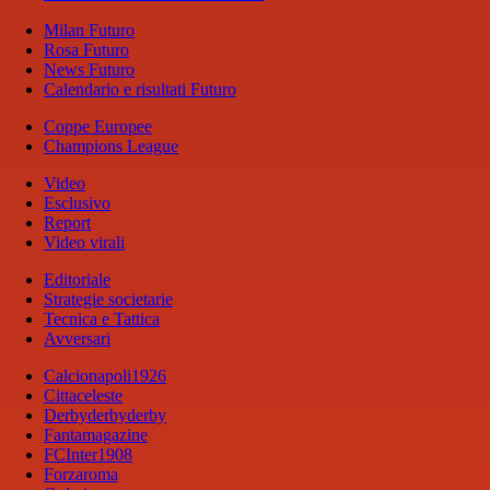
Milan Futuro
Rosa Futuro
News Futuro
Calendario e risultati Futuro
Coppe Europee
Champions League
Video
Esclusivo
Report
Video virali
Editoriale
Strategie societarie
Tecnica e Tattica
Avversari
Calcionapoli1926
Cittaceleste
Derbyderbyderby
Fantamagazine
FCInter1908
Forzaroma