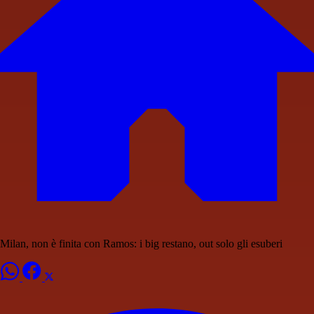
Milan, non è finita con Ramos: i big restano, out solo gli esuberi