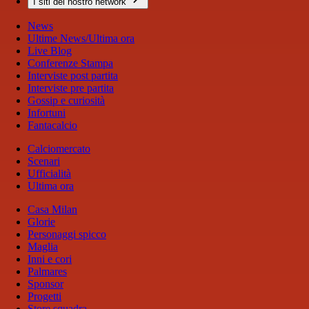
I siti del nostro network
News
Ultime News/Ultima ora
Live Blog
Conferenze Stampa
Interviste post partita
Interviste pre partita
Gossip e curiosità
Infortuni
Fantacalcio
Calciomercato
Scenari
Ufficialità
Ultima ora
Casa Milan
Glorie
Personaggi spicco
Maglia
Inni e cori
Palmares
Sponsor
Progetti
Store squadra