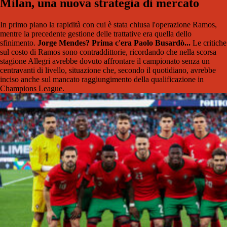
Milan, una nuova strategia di mercato
In primo piano la rapidità con cui è stata chiusa l'operazione Ramos,
mentre la precedente gestione delle trattative era quella dello
sfinimento.
Jorge Mendes? Prima c'era Paolo Busardò...
Le critiche
sul costo di Ramos sono contraddittorie, ricordando che nella scorsa
stagione Allegri avrebbe dovuto affrontare il campionato senza un
centravanti di livello, situazione che, secondo il quotidiano, avrebbe
inciso anche sul mancato raggiungimento della qualificazione in
Champions League.