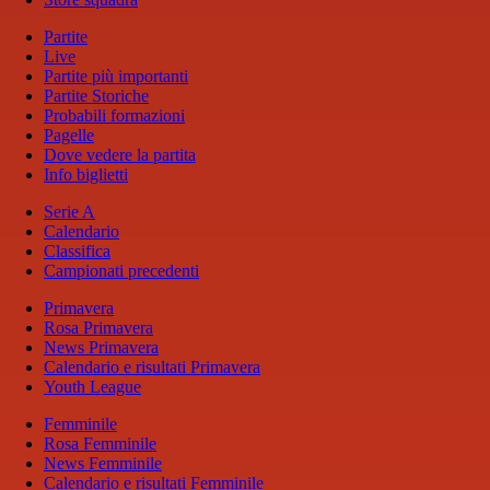
Partite
Live
Partite più importanti
Partite Storiche
Probabili formazioni
Pagelle
Dove vedere la partita
Info biglietti
Serie A
Calendario
Classifica
Campionati precedenti
Primavera
Rosa Primavera
News Primavera
Calendario e risultati Primavera
Youth League
Femminile
Rosa Femminile
News Femminile
Calendario e risultati Femminile