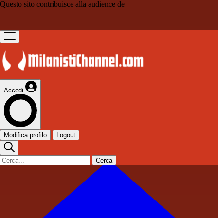
Questo sito contribuisce alla audience de
Accedi
Modifica profilo
Logout
Cerca