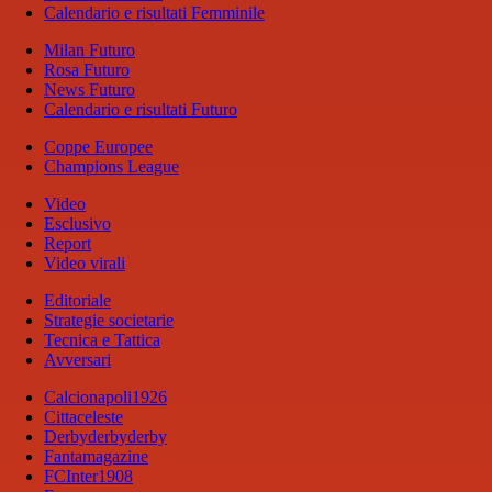
Calendario e risultati Femminile
Milan Futuro
Rosa Futuro
News Futuro
Calendario e risultati Futuro
Coppe Europee
Champions League
Video
Esclusivo
Report
Video virali
Editoriale
Strategie societarie
Tecnica e Tattica
Avversari
Calcionapoli1926
Cittaceleste
Derbyderbyderby
Fantamagazine
FCInter1908