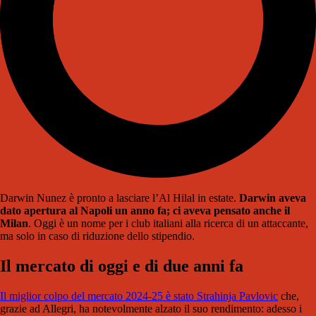
Darwin Nunez è pronto a lasciare l’Al Hilal in estate.
Darwin aveva
dato apertura al Napoli un anno fa; ci aveva pensato anche il
Milan
. Oggi è un nome per i club italiani alla ricerca di un attaccante,
ma solo in caso di riduzione dello stipendio.
Il mercato di oggi e di due anni fa
Il miglior colpo del mercato 2024-25 è stato Strahinja Pavlovic
che,
grazie ad Allegri, ha notevolmente alzato il suo rendimento: adesso i