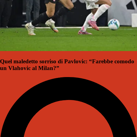
Quel maledetto sorriso di Pavlovic: “Farebbe comodo
un Vlahovic al Milan?”