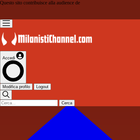
Questo sito contribuisce alla audience de
Accedi
Modifica profilo
Logout
Cerca