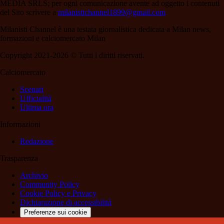
MEDIA SRLS; per ogni comunicazione avente ad oggetto i contenuti
del Sito scrivere a
milanistichannel1899@gmail.com
Milanisti Channel è una testata giornalistica dedicata a Milan news,
formazioni e calciomercato Milan
Copyright 2021-2026 © Tutti i diritti riservati.
Calciomercato
Scenari
Ufficialità
Ultima ora
Informazioni
Redazione
Trasparenza
Archivio
Community Policy
Cookie Policy e Privacy
Dichiarazione di accessibilità
Preferenze sui cookie