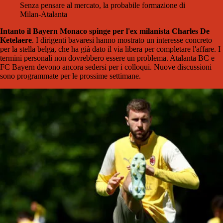
Senza pensare al mercato, la probabile formazione di
Milan-Atalanta
Intanto il
Bayern Monaco spinge per l'ex milanista Charles De
Ketelaere
.
I dirigenti bavaresi hanno mostrato un interesse concreto
per la stella belga, che ha già dato il via libera per completare l'affare. I
termini personali non dovrebbero essere un problema.
Atalanta BC e
FC Bayern devono ancora sedersi per i colloqui. Nuove discussioni
sono programmate per le prossime settimane.