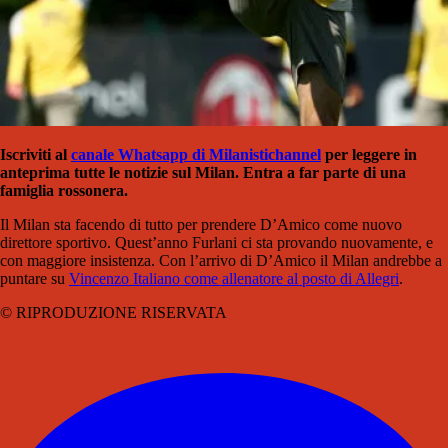
Iscriviti al
canale Whatsapp di Milanistich
annel
per leggere in
anteprima tutte le notizie sul Milan. Entra a far parte di una
famiglia rossonera.
Il Milan sta facendo di tutto per prendere D’Amico come nuovo
direttore sportivo. Quest’anno Furlani ci sta provando nuovamente, e
con maggiore insistenza. Con l’arrivo di D’Amico il Milan andrebbe a
puntare su
Vincenzo Italiano come allenatore al posto di Allegri
.
© RIPRODUZIONE RISERVATA