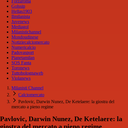
Forzaroma
Golssip
Hellas1903
Ilmilanista
Juvenews
Mediagol
Milanistichannel
Mondoudinese
Notiziecalciomercato
Numericalcio
Padovasport
Pianetamilan
SOS Fanta
Toronews
Tuttobolognaweb
Violanews
Milanisti Channel
Calciomercato
Pavlovic, Darwin Nunez, De Ketelaere: la giostra del
mercato a pieno regime
Pavlovic, Darwin Nunez, De Ketelaere: la
giostra del mercato a pieno regime