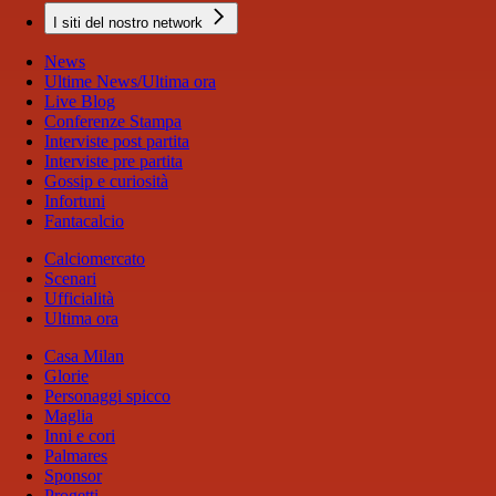
I siti del nostro network
News
Ultime News/Ultima ora
Live Blog
Conferenze Stampa
Interviste post partita
Interviste pre partita
Gossip e curiosità
Infortuni
Fantacalcio
Calciomercato
Scenari
Ufficialità
Ultima ora
Casa Milan
Glorie
Personaggi spicco
Maglia
Inni e cori
Palmares
Sponsor
Progetti