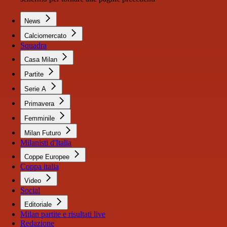
News
Calciomercato
Squadra
Casa Milan
Partite
Serie A
Primavera
Femminile
Milan Futuro
Milanisti d'Italia
Coppe Europee
Coppa italia
Video
Social
Editoriale
Milan partite e risultati live
Redazione