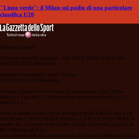
"Linea verde": il Milan sul podio di una particolare
classifica U20
Milanisti Channel
Testata giornalistica registrata - Aut. Trib. di Milano n. 6415 del
6/06/2024 DDD Media Srls
Direttore Responsabile: Marco Torretta
Vice Direttore: Max Bambara.
Sito non ufficiale e non connesso all' associazione calcio Milan.
Marchio e logo dell' AC Milan sono di esclusiva proprietà di A.C.
Milan S.p.A.
Il sito MilanistiChannel.com di titolarità di DDD MEDIA SRLS via
delle Risaie 3, 20079 Basiglio (Milano), C.F./P.IVA 10837110963, è
partner de La Gazzetta dello Sport e affiliato al network Gazzanet di
RCS Mediagroup S.p.a..
Unico responsabile dei contenuti (testi, foto, video e grafiche) è DDD