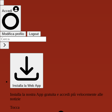
Accedi
Modifica profilo
Logout
Installa la Web App
Installa la nostra App gratuita e accedi più velocemente alle
notizie
Tocca