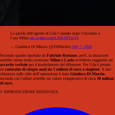
Le parole dell’agente di Gila Camaño dopo l’incontro a
Casa Milan
pic.twitter.com/LWKDfTqjT4
— Gianluca Di Marzio (@DiMarzio)
July 7, 2026
Secondo quanto riportato da
Fabrizio Romano
, però, la situazione
sarebbe ormai molto avanzata:
Milan e Lazio
avrebbero raggiunto un
accordo verbale
per il trasferimento del difensore. Per Gila è pronto
un
contratto di cinque anni da 5 milioni di euro a stagione
. A fare
chiarezza sulle cifre dell’operazione è stato
Gianluca Di Marzio
,
secondo cui l’affare avrebbe un valore complessivo di circa
30 milioni
di euro
.
© RIPRODUZIONE RISERVATA