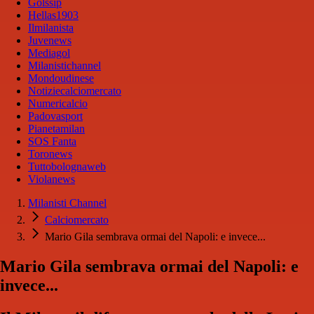
Golssip
Hellas1903
Ilmilanista
Juvenews
Mediagol
Milanistichannel
Mondoudinese
Notiziecalciomercato
Numericalcio
Padovasport
Pianetamilan
SOS Fanta
Toronews
Tuttobolognaweb
Violanews
Milanisti Channel
Calciomercato
Mario Gila sembrava ormai del Napoli: e invece...
Mario Gila sembrava ormai del Napoli: e
invece...