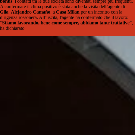
bonus
, i contatti tra le due società sono diventati sempre più frequenti.
A confermare il clima positivo è stata anche la visita dell’agente di
Gila
,
Alejandro Camaño
, a
Casa Milan
per un incontro con la
dirigenza rossonera. All’uscita, l'agente ha confermato che il lavoro:
“
Stiamo lavorando, bene come sempre, abbiamo tante trattative
”,
ha dichiarato.