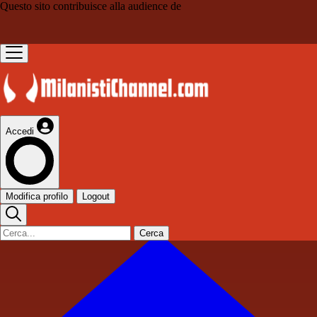
Questo sito contribuisce alla audience de
Accedi
Modifica profilo
Logout
Cerca