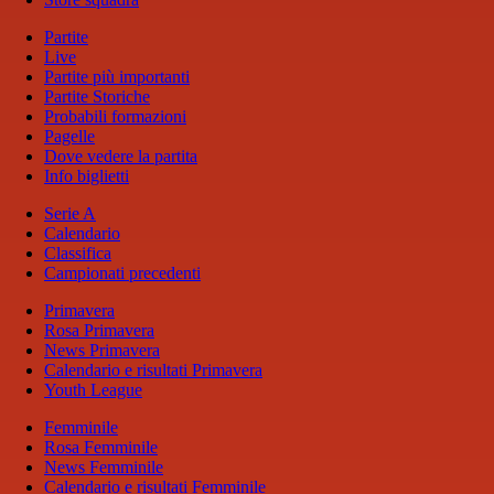
Partite
Live
Partite più importanti
Partite Storiche
Probabili formazioni
Pagelle
Dove vedere la partita
Info biglietti
Serie A
Calendario
Classifica
Campionati precedenti
Primavera
Rosa Primavera
News Primavera
Calendario e risultati Primavera
Youth League
Femminile
Rosa Femminile
News Femminile
Calendario e risultati Femminile