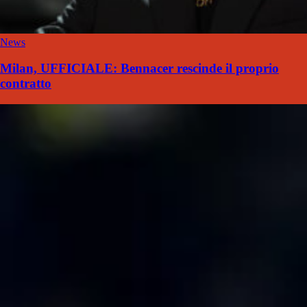
News
Milan, UFFICIALE: Bennacer rescinde il proprio
contratto