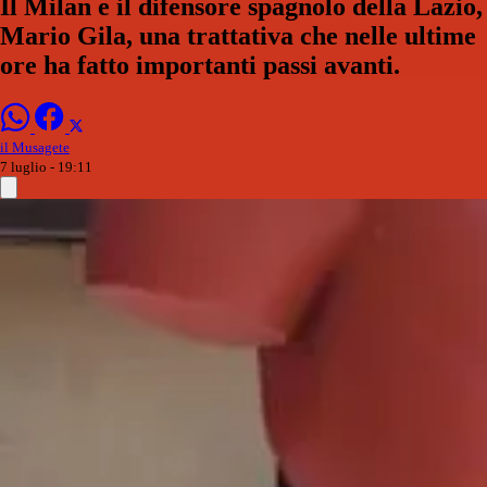
Il Milan e il difensore spagnolo della Lazio,
Mario Gila, una trattativa che nelle ultime
ore ha fatto importanti passi avanti.
il Musagete
7 luglio - 19:11