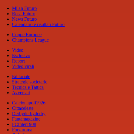
Milan Futuro
Rosa Futuro
News Futuro
Calendario e risultati Futuro
Coppe Europee
Champions League
Video
Esclusivo
Report
Video virali
Editoriale
Strategie societarie
Tecnica e Tattica
Avversari
Calcionapoli1926
Cittaceleste
Derbyderbyderby
Fantamagazine
FCInter1908
Forzaroma