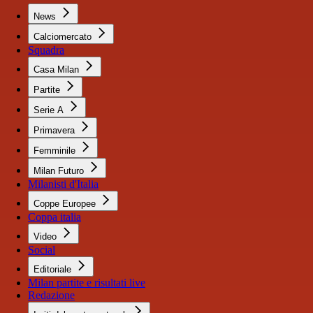
News
Calciomercato
Squadra
Casa Milan
Partite
Serie A
Primavera
Femminile
Milan Futuro
Milanisti d'Italia
Coppe Europee
Coppa italia
Video
Social
Editoriale
Milan partite e risultati live
Redazione