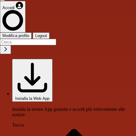
Accedi
Modifica profilo
Logout
Installa la Web App
Installa la nostra App gratuita e accedi più velocemente alle
notizie
Tocca