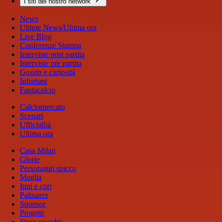
I siti del nostro network
News
Ultime News/Ultima ora
Live Blog
Conferenze Stampa
Interviste post partita
Interviste pre partita
Gossip e curiosità
Infortuni
Fantacalcio
Calciomercato
Scenari
Ufficialità
Ultima ora
Casa Milan
Glorie
Personaggi spicco
Maglia
Inni e cori
Palmares
Sponsor
Progetti
Store squadra