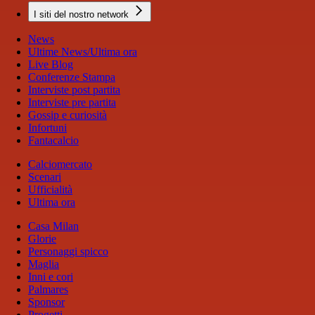
I siti del nostro network
News
Ultime News/Ultima ora
Live Blog
Conferenze Stampa
Interviste post partita
Interviste pre partita
Gossip e curiosità
Infortuni
Fantacalcio
Calciomercato
Scenari
Ufficialità
Ultima ora
Casa Milan
Glorie
Personaggi spicco
Maglia
Inni e cori
Palmares
Sponsor
Progetti