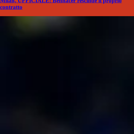
Milan, UFFICIALE: Bennacer rescinde il proprio
contratto