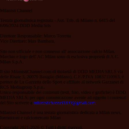
Milanisti Channel
Testata giornalistica registrata - Aut. Trib. di Milano n. 6415 del
6/06/2024 DDD Media Srls
Direttore Responsabile: Marco Torretta
Vice Direttore: Max Bambara.
Sito non ufficiale e non connesso all' associazione calcio Milan.
Marchio e logo dell' AC Milan sono di esclusiva proprietà di A.C.
Milan S.p.A.
Il sito MilanistiChannel.com di titolarità di DDD MEDIA SRLS via
delle Risaie 3, 20079 Basiglio (Milano), C.F./P.IVA 10837110963, è
partner de La Gazzetta dello Sport e affiliato al network Gazzanet di
RCS Mediagroup S.p.a..
Unico responsabile dei contenuti (testi, foto, video e grafiche) è DDD
MEDIA SRLS; per ogni comunicazione avente ad oggetto i contenuti
del Sito scrivere a
milanistichannel1899@gmail.com
Milanisti Channel è una testata giornalistica dedicata a Milan news,
formazioni e calciomercato Milan
Copyright 2021-2026 © Tutti i diritti riservati.