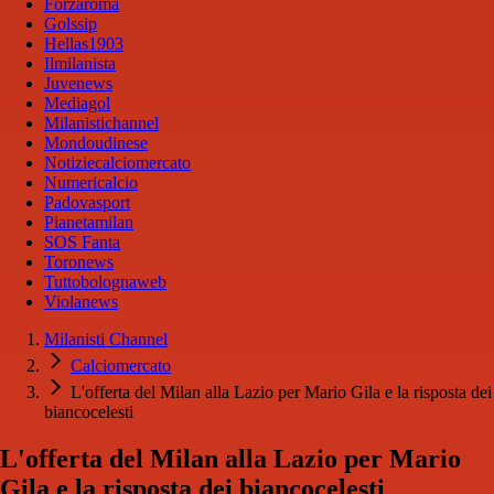
Forzaroma
Golssip
Hellas1903
Ilmilanista
Juvenews
Mediagol
Milanistichannel
Mondoudinese
Notiziecalciomercato
Numericalcio
Padovasport
Pianetamilan
SOS Fanta
Toronews
Tuttobolognaweb
Violanews
Milanisti Channel
Calciomercato
L'offerta del Milan alla Lazio per Mario Gila e la risposta dei
biancocelesti
L'offerta del Milan alla Lazio per Mario
Gila e la risposta dei biancocelesti