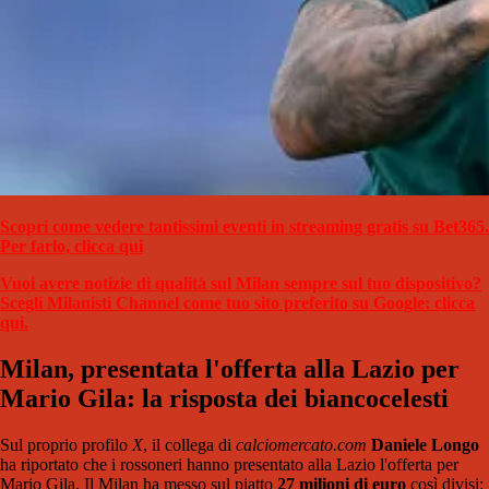
Scopri come vedere tantissimi eventi in streaming gratis su Bet365.
Per farlo, clicca qui
Vuoi avere notizie di qualità sul Milan sempre sul tuo dispositivo?
Scegli Milanisti Channel come tuo sito preferito su Google: clicca
qui.
Milan, presentata l'offerta alla Lazio per
Mario Gila: la risposta dei biancocelesti
Sul proprio profilo
X
, il collega di
calciomercato.com
Daniele Longo
ha riportato che i rossoneri hanno presentato alla Lazio l'offerta per
Mario Gila. Il Milan ha messo sul piatto
27 milioni di euro
così divisi: