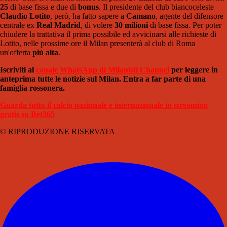
25
di base fissa e due di
bonus
. Il presidente del club biancoceleste
Claudio Lotito
, però, ha fatto sapere a
Camano
, agente del difensore
centrale ex
Real Madrid
, di volere
30 milioni
di base fissa. Per poter
chiudere la trattativa il prima possibile ed avvicinarsi alle richieste di
Lotito, nelle prossime ore il Milan presenterà al club di Roma
un'offerta
più alta
.
Iscriviti al
canale WhatsApp di Milanisti Channel
per leggere in
anteprima tutte le notizie sul Milan. Entra a far parte di una
famiglia rossonera.
Guarda tutto il calcio nazionale e internazionale in streaming
gratis su Bet365
© RIPRODUZIONE RISERVATA