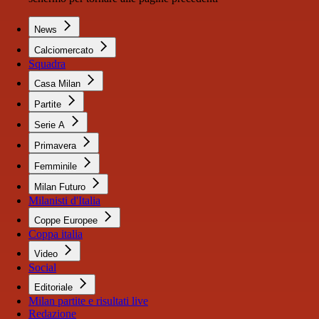
News
Calciomercato
Squadra
Casa Milan
Partite
Serie A
Primavera
Femminile
Milan Futuro
Milanisti d'Italia
Coppe Europee
Coppa italia
Video
Social
Editoriale
Milan partite e risultati live
Redazione