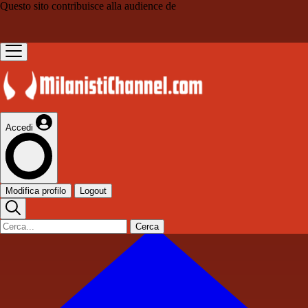
Questo sito contribuisce alla audience de
Accedi
Modifica profilo
Logout
Cerca