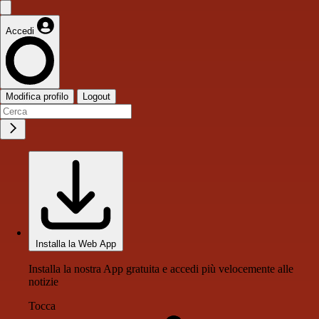
Accedi
Modifica profilo
Logout
Installa la Web App
Installa la nostra App gratuita e accedi più velocemente alle
notizie
Tocca