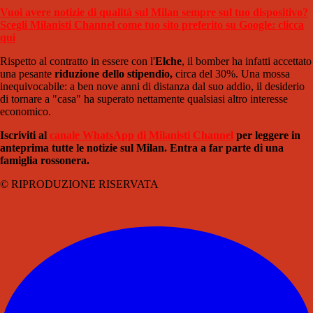
Vuoi avere notizie di qualità sul Milan sempre sul tuo dispositivo?
Scegli Milanisti Channel come tuo sito preferito su Google: clicca
qui
Rispetto al contratto in essere con l'
Elche
, il bomber ha infatti accettato
una pesante
riduzione dello stipendio,
circa del 30%. Una mossa
inequivocabile: a ben nove anni di distanza dal suo addio, il desiderio
di tornare a "casa" ha superato nettamente qualsiasi altro interesse
economico.
Iscriviti al
canale WhatsApp di Milanisti Channel
per leggere in
anteprima tutte le notizie sul Milan. Entra a far parte di una
famiglia rossonera.
© RIPRODUZIONE RISERVATA