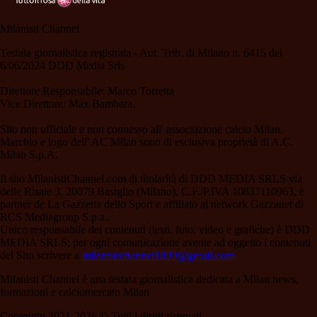
Milanisti Channel
Testata giornalistica registrata - Aut. Trib. di Milano n. 6415 del
6/06/2024 DDD Media Srls
Direttore Responsabile: Marco Torretta
Vice Direttore: Max Bambara.
Sito non ufficiale e non connesso all' associazione calcio Milan.
Marchio e logo dell' AC Milan sono di esclusiva proprietà di A.C.
Milan S.p.A.
Il sito MilanistiChannel.com di titolarità di DDD MEDIA SRLS via
delle Risaie 3, 20079 Basiglio (Milano), C.F./P.IVA 10837110963, è
partner de La Gazzetta dello Sport e affiliato al network Gazzanet di
RCS Mediagroup S.p.a..
Unico responsabile dei contenuti (testi, foto, video e grafiche) è DDD
MEDIA SRLS; per ogni comunicazione avente ad oggetto i contenuti
del Sito scrivere a
milanistichannel1899@gmail.com
Milanisti Channel è una testata giornalistica dedicata a Milan news,
formazioni e calciomercato Milan
Copyright 2021-2026 © Tutti i diritti riservati.