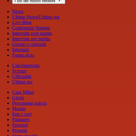
I siti del nostro network
News
Ultime News/Ultima ora
Live Blog
Conferenze Stampa
Interviste post partita
Interviste pre partita
Gossip e curiosità
Infortuni
Fantacalcio
Calciomercato
Scenari
Ufficialità
Ultima ora
Casa Milan
Glorie
Personaggi spicco
Maglia
Inni e cori
Palmares
Sponsor
Progetti
Store squadra