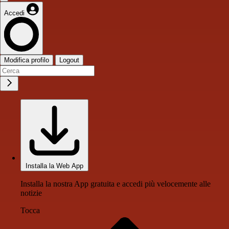
Accedi
Modifica profilo
Logout
Installa la Web App
Installa la nostra App gratuita e accedi più velocemente alle
notizie
Tocca