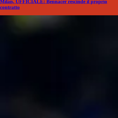
Milan, UFFICIALE: Bennacer rescinde il proprio
contratto