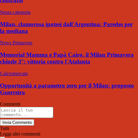
contratto
Senza categoria
Milan, clamorosa ipotesi dall'Argentina: Paredes per
la mediana
News Primavera
Memorial Mamma e Papà Cairo, il Milan Primavera
chiude 3°: vittoria contro l'Atalanta
Calciomercato
Opportunità a parametro zero per il Milan: proposto
Guerreiro
Commenti
Invia Commento
Tutti
Leggi altri commenti