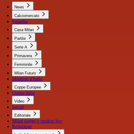
News
Calciomercato
Squadra
Casa Milan
Partite
Serie A
Primavera
Femminile
Milan Futuro
Milanisti d'Italia
Coppe Europee
Coppa italia
Video
Social
Editoriale
Milan partite e risultati live
Redazione