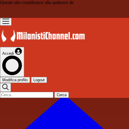
Questo sito contribuisce alla audience de
Accedi
Modifica profilo
Logout
Cerca