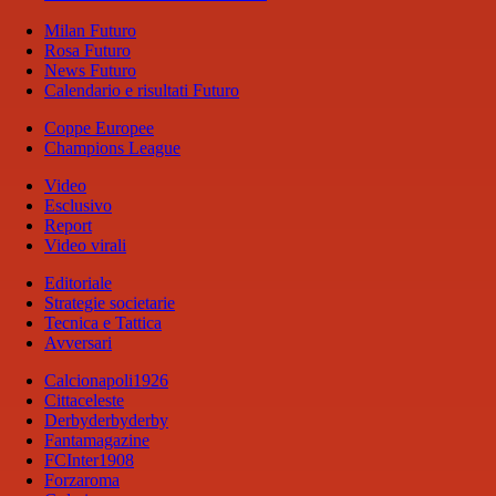
Milan Futuro
Rosa Futuro
News Futuro
Calendario e risultati Futuro
Coppe Europee
Champions League
Video
Esclusivo
Report
Video virali
Editoriale
Strategie societarie
Tecnica e Tattica
Avversari
Calcionapoli1926
Cittaceleste
Derbyderbyderby
Fantamagazine
FCInter1908
Forzaroma