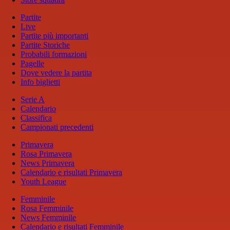
Partite
Live
Partite più importanti
Partite Storiche
Probabili formazioni
Pagelle
Dove vedere la partita
Info biglietti
Serie A
Calendario
Classifica
Campionati precedenti
Primavera
Rosa Primavera
News Primavera
Calendario e risultati Primavera
Youth League
Femminile
Rosa Femminile
News Femminile
Calendario e risultati Femminile