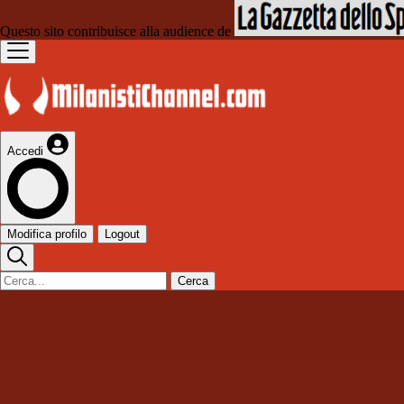
Questo sito contribuisce alla audience de
Accedi
Modifica profilo
Logout
Cerca