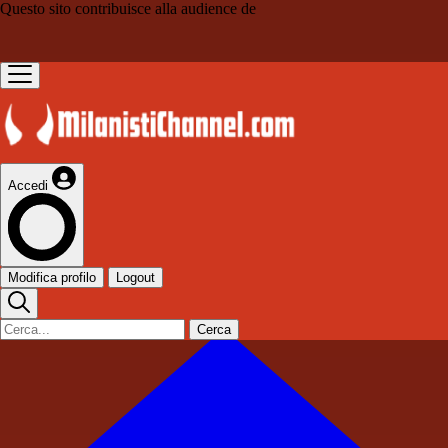
Questo sito contribuisce alla audience de
Accedi
Modifica profilo
Logout
Cerca