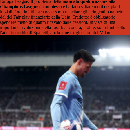
Europa League. Il problema della
mancata qualificazione alla
Champions League
è complesso e ha fatto saltare molti dei piani
iniziali. Ora, infatti, sarà necessario rispettare gli stringenti parametri
del del Fair play finanziario della Uefa. Tradotto: è obbligatorio
spendere meno di quanto ricavato dalle cessioni. In vista di una
importante rivoluzione della rosa bianconera, inoltre, sono finiti sotto
l'attento occhio di Spalletti, anche due ex giocatori del Milan.