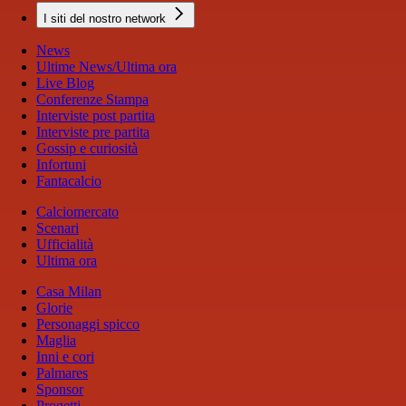
I siti del nostro network
News
Ultime News/Ultima ora
Live Blog
Conferenze Stampa
Interviste post partita
Interviste pre partita
Gossip e curiosità
Infortuni
Fantacalcio
Calciomercato
Scenari
Ufficialità
Ultima ora
Casa Milan
Glorie
Personaggi spicco
Maglia
Inni e cori
Palmares
Sponsor
Progetti