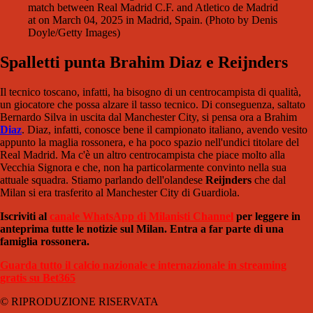
match between Real Madrid C.F. and Atletico de Madrid
at on March 04, 2025 in Madrid, Spain. (Photo by Denis
Doyle/Getty Images)
Spalletti punta Brahim Diaz e Reijnders
Il tecnico toscano, infatti, ha bisogno di un centrocampista di qualità,
un giocatore che possa alzare il tasso tecnico. Di conseguenza, saltato
Bernardo Silva in uscita dal Manchester City, si pensa ora a Brahim
Diaz
. Diaz, infatti, conosce bene il campionato italiano, avendo vesito
appunto la maglia rossonera, e ha poco spazio nell'undici titolare del
Real Madrid. Ma c'è un altro centrocampista che piace molto alla
Vecchia Signora e che, non ha particolarmente convinto nella sua
attuale squadra. Stiamo parlando dell'olandese
Reijnders
che dal
Milan si era trasferito al Manchester City di Guardiola.
Iscriviti al
canale WhatsApp di Milanisti Channel
per leggere in
anteprima tutte le notizie sul Milan. Entra a far parte di una
famiglia rossonera.
Guarda tutto il calcio nazionale e internazionale in streaming
gratis su Bet365
© RIPRODUZIONE RISERVATA