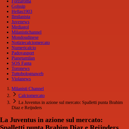
Forzaroma
Golssip
Hellas1903
Ilmilanista
Juvenews
Mediagol
Milanistichannel
Mondoudinese
Notiziecalciomercato
Numericalcio
Padovasport
Pianetamilan
SOS Fanta
Toronews
Tuttobolognaweb
Violanews
Milanisti Channel
Calciomercato
La Juventus in azione sul mercato: Spalletti punta Brahim
Diaz e Reijnders
La Juventus in azione sul mercato:
Spalletti punta Brahim Diaz e Reijnders