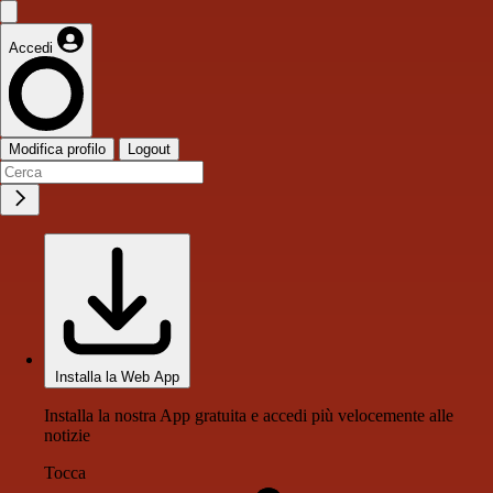
Accedi
Modifica profilo
Logout
Installa la Web App
Installa la nostra App gratuita e accedi più velocemente alle
notizie
Tocca