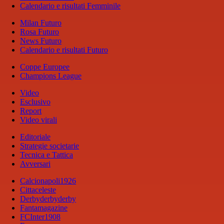
Calendario e risultati Femminile
Milan Futuro
Rosa Futuro
News Futuro
Calendario e risultati Futuro
Coppe Europee
Champions League
Video
Esclusivo
Report
Video virali
Editoriale
Strategie societarie
Tecnica e Tattica
Avversari
Calcionapoli1926
Cittaceleste
Derbyderbyderby
Fantamagazine
FCInter1908