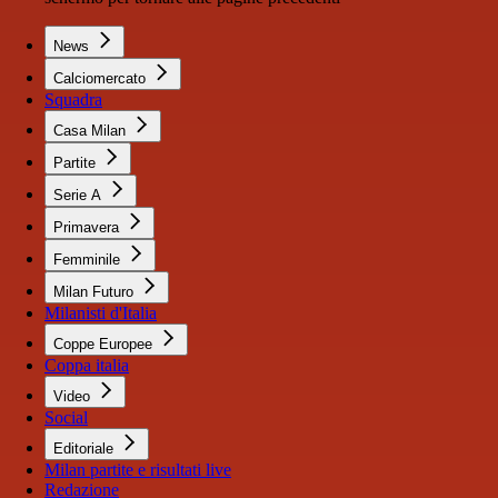
News
Calciomercato
Squadra
Casa Milan
Partite
Serie A
Primavera
Femminile
Milan Futuro
Milanisti d'Italia
Coppe Europee
Coppa italia
Video
Social
Editoriale
Milan partite e risultati live
Redazione