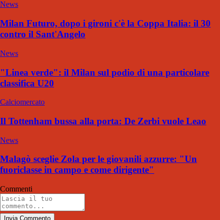
News
Milan Futuro, dopo i gironi c'è la Coppa Italia: il 30
contro il Sant'Angelo
News
"Linea verde": il Milan sul podio di una particolare
classifica U20
Calciomercato
Il Tottenham bussa alla porta: De Zerbi vuole Leao
News
Malagò sceglie Zola per le giovanili azzurre: "Un
fuoriclasse in campo e come dirigente"
Commenti
Invia Commento