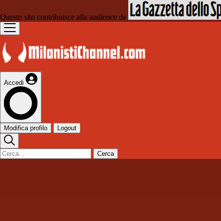
Questo sito contribuisce alla audience de
Accedi
Modifica profilo
Logout
Cerca