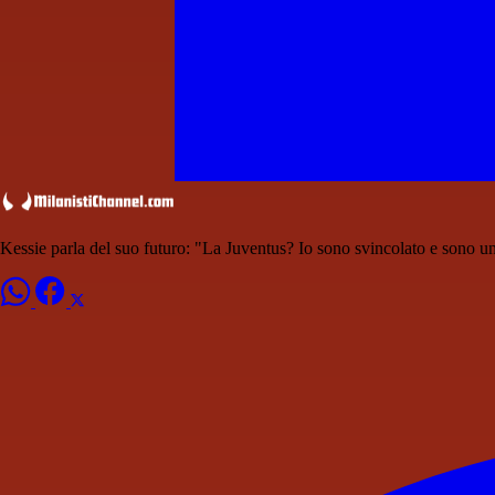
Kessie parla del suo futuro: "La Juventus? Io sono svincolato e sono u