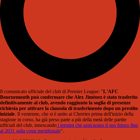
Il comunicato ufficiale del club di Premier League: "
L'AFC
Bournemouth può confermare che Alex Jiménez è stato trasferito
definitivamente al club, avendo raggiunto la soglia di presenze
richiesta per attivare la clausola di trasferimento dopo un prestito
iniziale
. Il ventenne, che si è unito ai Cherries prima dell'inizio della
stagione in corso, ha già preso parte a più della metà delle partite
ufficiali del club, innescando
i termini che assicurano il suo futuro fino
al 2031 sulla costa meridionale
".