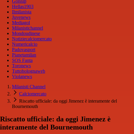
Golssip
Hellas1903
Ilmilanista
Juvenews
Mediagol
Milanistichannel
Mondoudinese
Notiziecalciomercato
Numericalcio
Padovasport
Pianetamilan
SOS Fanta
Toronews
Tuttobolognaweb
Violanews
Milanisti Channel
Calciomercato
Riscatto ufficiale: da oggi Jimenez è interamente del
Bournemouth
Riscatto ufficiale: da oggi Jimenez è
interamente del Bournemouth