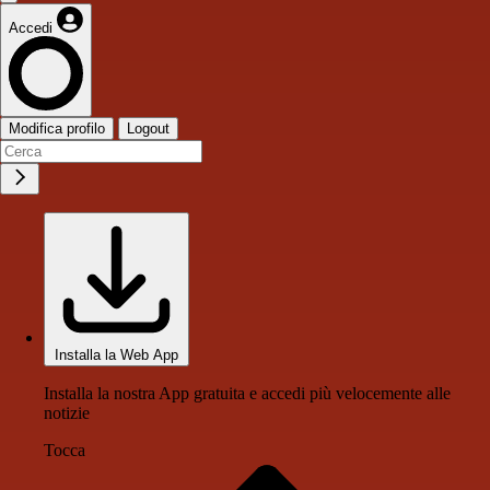
Accedi
Modifica profilo
Logout
Installa la Web App
Installa la nostra App gratuita e accedi più velocemente alle
notizie
Tocca