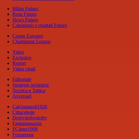
Milan Futuro
Rosa Futuro
News Futuro
Calendario e risultati Futuro
Coppe Europee
Champions League
Video
Esclusivo
Report
Video virali
Editoriale
Strategie societarie
Tecnica e Tattica
Avversari
Calcionapoli1926
Cittaceleste
Derbyderbyderby
Fantamagazine
FCInter1908
Forzaroma