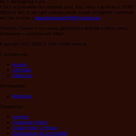
RCS Mediagroup S.p.a..
Unico responsabile dei contenuti (testi, foto, video e grafiche) è DDD
MEDIA SRLS; per ogni comunicazione avente ad oggetto i contenuti
del Sito scrivere a
milanistichannel1899@gmail.com
Milanisti Channel è una testata giornalistica dedicata a Milan news,
formazioni e calciomercato Milan
Copyright 2021-2026 © Tutti i diritti riservati.
Calciomercato
Scenari
Ufficialità
Ultima ora
Informazioni
Redazione
Trasparenza
Archivio
Community Policy
Cookie Policy e Privacy
Dichiarazione di accessibilità