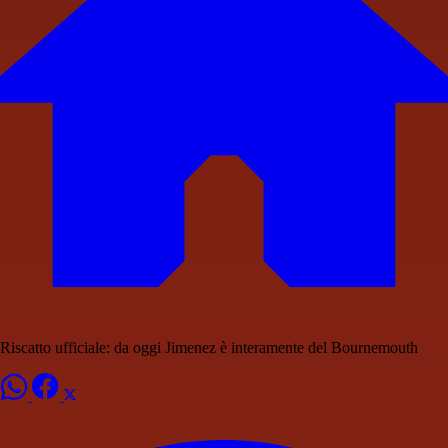
Riscatto ufficiale: da oggi Jimenez è interamente del Bournemouth