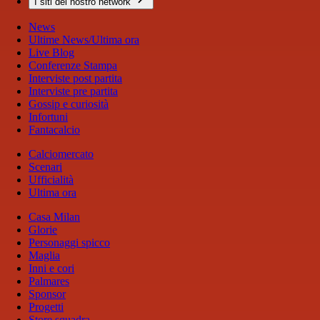
I siti del nostro network
News
Ultime News/Ultima ora
Live Blog
Conferenze Stampa
Interviste post partita
Interviste pre partita
Gossip e curiosità
Infortuni
Fantacalcio
Calciomercato
Scenari
Ufficialità
Ultima ora
Casa Milan
Glorie
Personaggi spicco
Maglia
Inni e cori
Palmares
Sponsor
Progetti
Store squadra