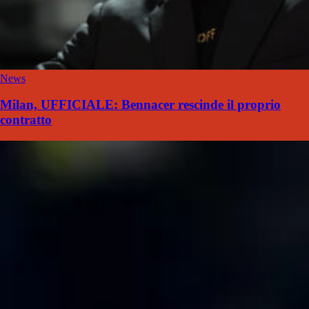
News
Milan, UFFICIALE: Bennacer rescinde il proprio
contratto