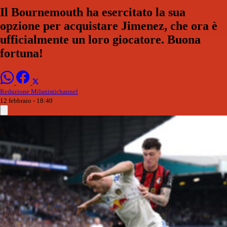
Il Bournemouth ha esercitato la sua
opzione per acquistare Jimenez, che ora è
ufficialmente un loro giocatore. Buona
fortuna!
Redazione Milanistichannel
12 febbraio - 18:40