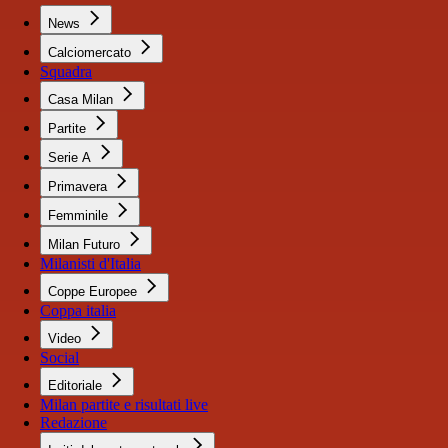
News
Calciomercato
Squadra
Casa Milan
Partite
Serie A
Primavera
Femminile
Milan Futuro
Milanisti d'Italia
Coppe Europee
Coppa italia
Video
Social
Editoriale
Milan partite e risultati live
Redazione