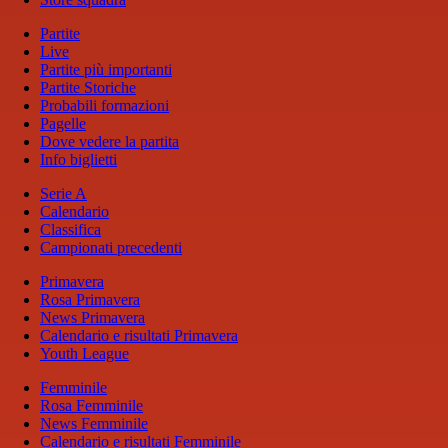
Partite
Live
Partite più importanti
Partite Storiche
Probabili formazioni
Pagelle
Dove vedere la partita
Info biglietti
Serie A
Calendario
Classifica
Campionati precedenti
Primavera
Rosa Primavera
News Primavera
Calendario e risultati Primavera
Youth League
Femminile
Rosa Femminile
News Femminile
Calendario e risultati Femminile