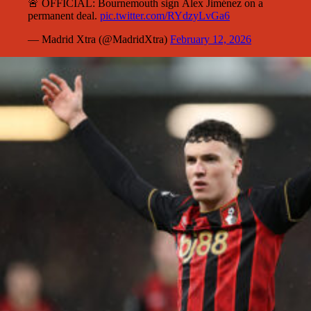
🚨 OFFICIAL: Bournemouth sign Álex Jiménez on a
permanent deal.
pic.twitter.com/RYdzyLvGa6
— Madrid Xtra (@MadridXtra)
February 12, 2026