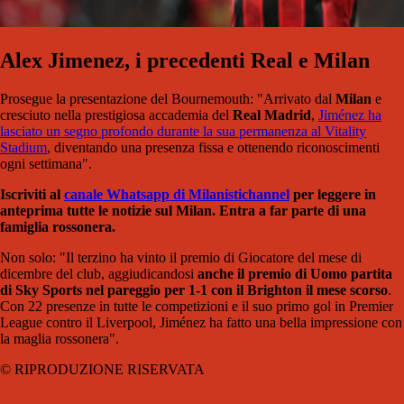
Alex Jimenez, i precedenti Real e Milan
Prosegue la presentazione del Bournemouth: "Arrivato dal
Milan
e
cresciuto nella prestigiosa accademia del
Real Madrid
,
Jiménez ha
lasciato un segno profondo durante la sua permanenza al Vitality
Stadium
, diventando una presenza fissa e ottenendo riconoscimenti
ogni settimana".
Iscriviti al
canale Whatsapp di Milanistich
annel
per leggere in
anteprima tutte le notizie sul Milan. Entra a far parte di una
famiglia rossonera.
Non solo: "Il terzino ha vinto il premio di Giocatore del mese di
dicembre del club, aggiudicandosi
anche il premio di Uomo partita
di Sky Sports nel pareggio per 1-1 con il Brighton il mese scorso
.
Con 22 presenze in tutte le competizioni e il suo primo gol in Premier
League contro il Liverpool, Jiménez ha fatto una bella impressione con
la maglia rossonera".
© RIPRODUZIONE RISERVATA