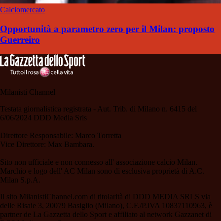
Calciomercato
Opportunità a parametro zero per il Milan: proposto
Guerreiro
Milanisti Channel
Testata giornalistica registrata - Aut. Trib. di Milano n. 6415 del
6/06/2024 DDD Media Srls
Direttore Responsabile: Marco Torretta
Vice Direttore: Max Bambara.
Sito non ufficiale e non connesso all' associazione calcio Milan.
Marchio e logo dell' AC Milan sono di esclusiva proprietà di A.C.
Milan S.p.A.
Il sito MilanistiChannel.com di titolarità di DDD MEDIA SRLS via
delle Risaie 3, 20079 Basiglio (Milano), C.F./P.IVA 10837110963, è
partner de La Gazzetta dello Sport e affiliato al network Gazzanet di