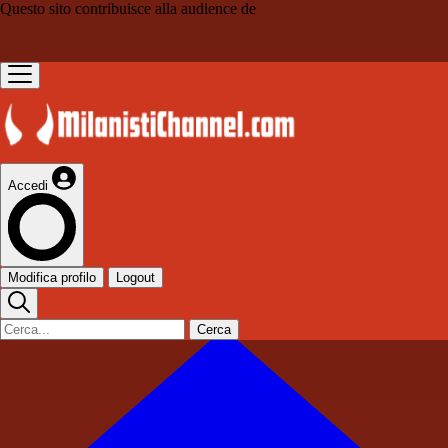
Questo sito contribuisce alla audience de
Accedi
Modifica profilo
Logout
Cerca