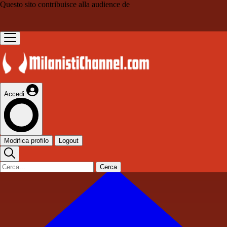
Questo sito contribuisce alla audience de
Accedi
Modifica profilo
Logout
Cerca