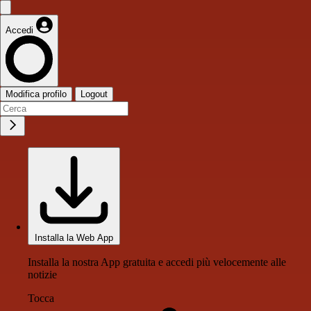
Accedi
Modifica profilo
Logout
Installa la Web App
Installa la nostra App gratuita e accedi più velocemente alle
notizie
Tocca