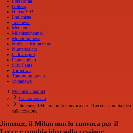
Forzaroma
Golssip
Hellas1903
Ilmilanista
Juvenews
Mediagol
Milanistichannel
Mondoudinese
Notiziecalciomercato
Numericalcio
Padovasport
Pianetamilan
SOS Fanta
Toronews
Tuttobolognaweb
Violanews
Milanisti Channel
Calciomercato
Jimenez, il Milan non lo convoca per il Lecce e cambia idea
sulla cessione
Jimenez, il Milan non lo convoca per il
Lecce e cambia idea sulla cessione