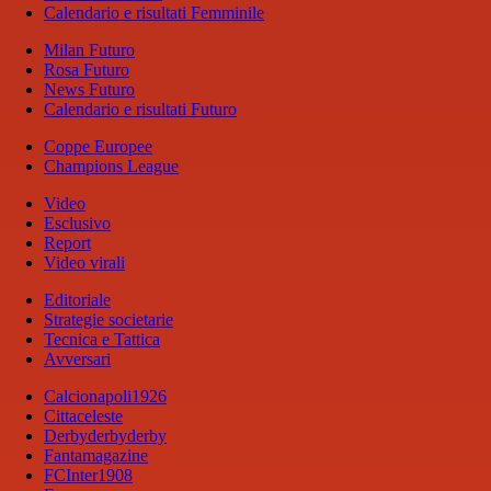
Calendario e risultati Femminile
Milan Futuro
Rosa Futuro
News Futuro
Calendario e risultati Futuro
Coppe Europee
Champions League
Video
Esclusivo
Report
Video virali
Editoriale
Strategie societarie
Tecnica e Tattica
Avversari
Calcionapoli1926
Cittaceleste
Derbyderbyderby
Fantamagazine
FCInter1908