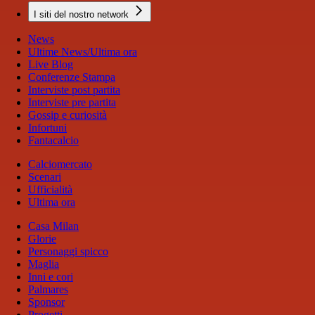
I siti del nostro network
News
Ultime News/Ultima ora
Live Blog
Conferenze Stampa
Interviste post partita
Interviste pre partita
Gossip e curiosità
Infortuni
Fantacalcio
Calciomercato
Scenari
Ufficialità
Ultima ora
Casa Milan
Glorie
Personaggi spicco
Maglia
Inni e cori
Palmares
Sponsor
Progetti