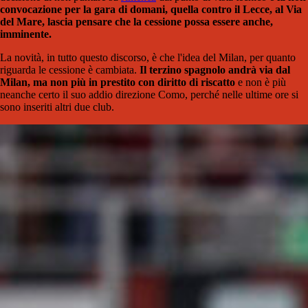
convocazione per la gara di domani, quella contro il Lecce, al Via
del Mare, lascia pensare che la cessione possa essere anche,
imminente.
La novità, in tutto questo discorso, è che l'idea del Milan, per quanto
riguarda le cessione è cambiata.
Il terzino spagnolo andrà via dal
Milan, ma non più in prestito con diritto di riscatto
e non è più
neanche certo il suo addio direzione Como, perché nelle ultime ore si
sono inseriti altri due club.