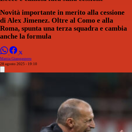
Novità importante in merito alla cessione
di Alex Jimenez. Oltre al Como e alla
Roma, spunta una terza squadra e cambia
anche la formula
Mattia Giangaspero
28 agosto 2025 - 19:10