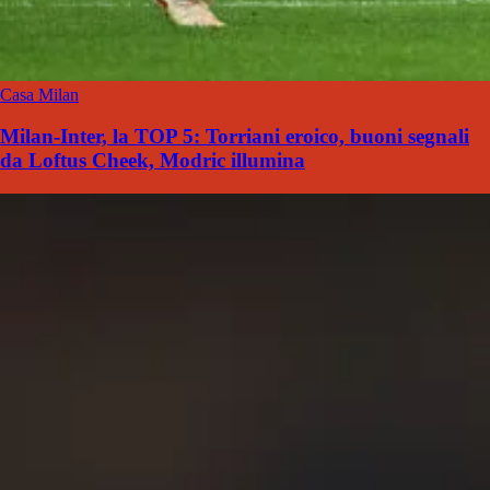
Casa Milan
Milan-Inter, la TOP 5: Torriani eroico, buoni segnali
da Loftus Cheek, Modric illumina