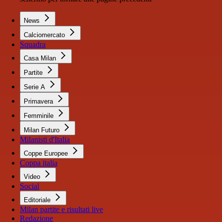
News
Calciomercato
Squadra
Casa Milan
Partite
Serie A
Primavera
Femminile
Milan Futuro
Milanisti d'Italia
Coppe Europee
Coppa italia
Video
Social
Editoriale
Milan partite e risultati live
Redazione