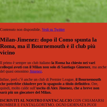
Contenuto non disponibile.
Vedi su Twitter
Milan-Jimenez: dopo il Como spunta la
Roma, ma il Bournemouth è il club più
vicino
Il primo è sempre un club italiano
la Roma ha chiesto nei vari
colloqui avuti con il Milan non solo di Santiago Gimenez
, ma anche
del quasi omonimo
Jimenez
.
Infine, però c’è anche un club di Premier League,
il Bournemouth
che potrebbe chiudere per lo spagnolo a titolo definitivo
. Ore,
quindi, molto calde sull’
uscita di Alex Jimenez, che a breve non
sarà più un giocatore del Milan.
ISCRIVITI AL NOSTRO FANTACALCIO
CON CHIAMARSI
BOMBER E FANTALGORITMO. OGNI GIORNATA PUOI