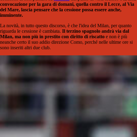
convocazione per la gara di domani, quella contro il Lecce, al Via
del Mare, lascia pensare che la cessione possa essere anche,
imminente.
La novità, in tutto questo discorso, è che l'idea del Milan, per quanto
riguarda le cessione è cambiata.
Il terzino spagnolo andrà via dal
Milan, ma non più in prestito con diritto di riscatto
e non è più
neanche certo il suo addio direzione Como, perché nelle ultime ore si
sono inseriti altri due club.