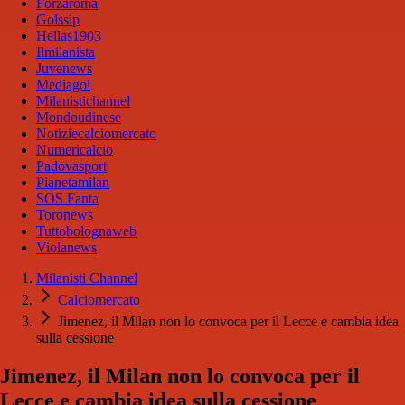
Forzaroma
Golssip
Hellas1903
Ilmilanista
Juvenews
Mediagol
Milanistichannel
Mondoudinese
Notiziecalciomercato
Numericalcio
Padovasport
Pianetamilan
SOS Fanta
Toronews
Tuttobolognaweb
Violanews
Milanisti Channel
Calciomercato
Jimenez, il Milan non lo convoca per il Lecce e cambia idea
sulla cessione
Jimenez, il Milan non lo convoca per il
Lecce e cambia idea sulla cessione