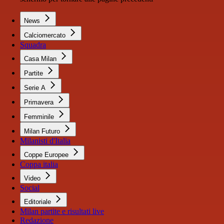
News
Calciomercato
Squadra
Casa Milan
Partite
Serie A
Primavera
Femminile
Milan Futuro
Milanisti d'Italia
Coppe Europee
Coppa italia
Video
Social
Editoriale
Milan partite e risultati live
Redazione