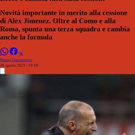
Novità importante in merito alla cessione
di Alex Jimenez. Oltre al Como e alla
Roma, spunta una terza squadra e cambia
anche la formula
Mattia Giangaspero
28 agosto 2025 - 19:10