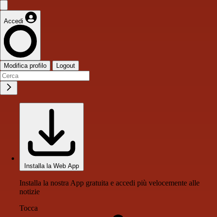
Accedi
Modifica profilo
Logout
Installa la Web App
Installa la nostra App gratuita e accedi più velocemente alle
notizie
Tocca