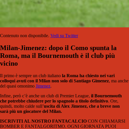
Contenuto non disponibile.
Vedi su Twitter
Milan-Jimenez: dopo il Como spunta la
Roma, ma il Bournemouth è il club più
vicino
Il primo è sempre un club italiano
la Roma ha chiesto nei vari
colloqui avuti con il Milan non solo di Santiago Gimenez
, ma anche
del quasi omonimo
Jimenez
.
Infine, però c’è anche un club di Premier League,
il Bournemouth
che potrebbe chiudere per lo spagnolo a titolo definitivo
. Ore,
quindi, molto calde sull’
uscita di Alex Jimenez, che a breve non
sarà più un giocatore del Milan.
ISCRIVITI AL NOSTRO FANTACALCIO
CON CHIAMARSI
BOMBER E FANTALGORITMO. OGNI GIORNATA PUOI