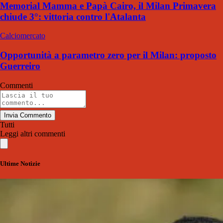
Memorial Mamma e Papà Cairo, il Milan Primavera
chiude 3°: vittoria contro l'Atalanta
Calciomercato
Opportunità a parametro zero per il Milan: proposto
Guerreiro
Commenti
Invia Commento
Tutti
Leggi altri commenti
Ultime Notizie