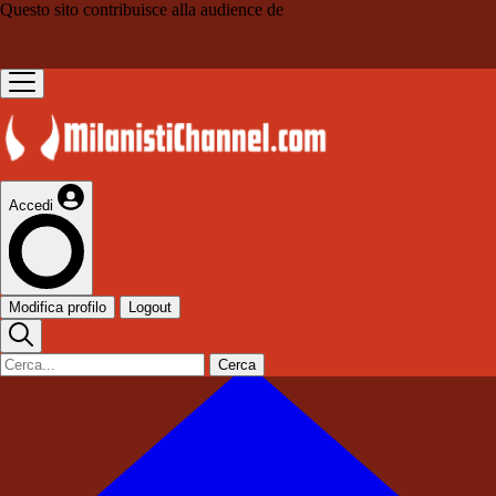
Questo sito contribuisce alla audience de
Accedi
Modifica profilo
Logout
Cerca