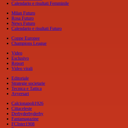
Calendario e risultati Femminile
Milan Futuro
Rosa Futuro
News Futuro
Calendario e risultati Futuro
Coppe Europee
Champions League
Video
Esclusivo
Report
Video virali
Editoriale
Strategie societarie
Tecnica e Tattica
Avversari
Calcionapoli1926
Cittaceleste
Derbyderbyderby
Fantamagazine
FCInter1908