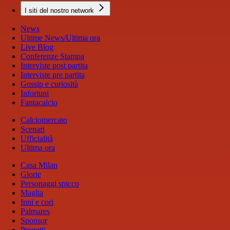
I siti del nostro network
News
Ultime News/Ultima ora
Live Blog
Conferenze Stampa
Interviste post partita
Interviste pre partita
Gossip e curiosità
Infortuni
Fantacalcio
Calciomercato
Scenari
Ufficialità
Ultima ora
Casa Milan
Glorie
Personaggi spicco
Maglia
Inni e cori
Palmares
Sponsor
Progetti