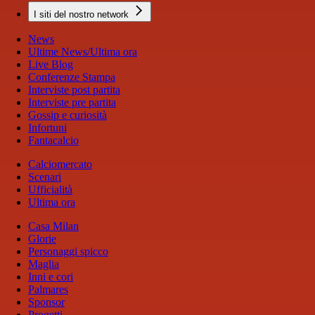
I siti del nostro network
News
Ultime News/Ultima ora
Live Blog
Conferenze Stampa
Interviste post partita
Interviste pre partita
Gossip e curiosità
Infortuni
Fantacalcio
Calciomercato
Scenari
Ufficialità
Ultima ora
Casa Milan
Glorie
Personaggi spicco
Maglia
Inni e cori
Palmares
Sponsor
Progetti