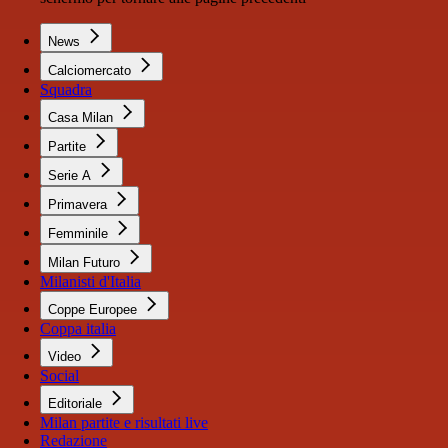
News
Calciomercato
Squadra
Casa Milan
Partite
Serie A
Primavera
Femminile
Milan Futuro
Milanisti d'Italia
Coppe Europee
Coppa italia
Video
Social
Editoriale
Milan partite e risultati live
Redazione