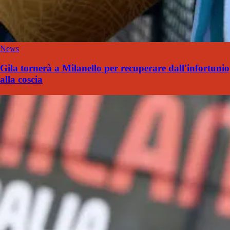
News
Gila tornerà a Milanello per recuperare dall'infortunio
alla coscia