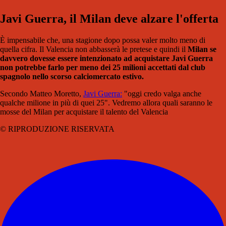
Javi Guerra, il Milan deve alzare l'offerta
È impensabile che, una stagione dopo possa valer molto meno di
quella cifra. Il Valencia non abbasserà le pretese e quindi il
Milan se
davvero dovesse essere intenzionato ad acquistare Javi Guerra
non potrebbe farlo per meno dei 25 milioni accettati dal club
spagnolo nello scorso calciomercato estivo.
Secondo Matteo Moretto,
Javi Guerra:
"oggi credo valga anche
qualche milione in più di quei 25". Vedremo allora quali saranno le
mosse del Milan per acquistare il talento del Valencia
© RIPRODUZIONE RISERVATA