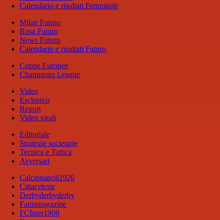
Calendario e risultati Femminile
Milan Futuro
Rosa Futuro
News Futuro
Calendario e risultati Futuro
Coppe Europee
Champions League
Video
Esclusivo
Report
Video virali
Editoriale
Strategie societarie
Tecnica e Tattica
Avversari
Calcionapoli1926
Cittaceleste
Derbyderbyderby
Fantamagazine
FCInter1908