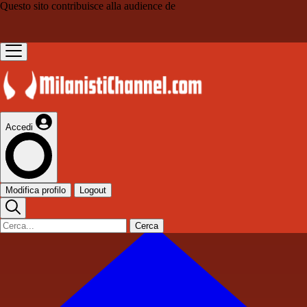
Questo sito contribuisce alla audience de
Accedi
Modifica profilo
Logout
Cerca