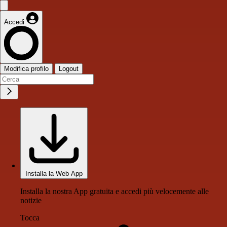
Accedi
Modifica profilo
Logout
Installa la Web App
Installa la nostra App gratuita e accedi più velocemente alle
notizie
Tocca