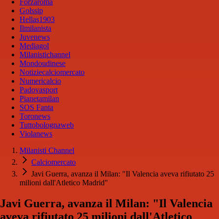
Forzaroma
Golssip
Hellas1903
Ilmilanista
Juvenews
Mediagol
Milanistichannel
Mondoudinese
Notiziecalciomercato
Numericalcio
Padovasport
Pianetamilan
SOS Fanta
Toronews
Tuttobolognaweb
Violanews
Milanisti Channel
Calciomercato
Javi Guerra, avanza il Milan: "Il Valencia aveva rifiutato 25
milioni dall'Atletico Madrid"
Javi Guerra, avanza il Milan: "Il Valencia
aveva rifiutato 25 milioni dall'Atletico