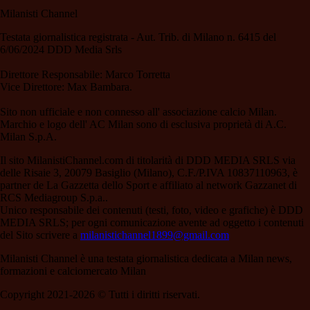
Milanisti Channel
Testata giornalistica registrata - Aut. Trib. di Milano n. 6415 del
6/06/2024 DDD Media Srls
Direttore Responsabile: Marco Torretta
Vice Direttore: Max Bambara.
Sito non ufficiale e non connesso all' associazione calcio Milan.
Marchio e logo dell' AC Milan sono di esclusiva proprietà di A.C.
Milan S.p.A.
Il sito MilanistiChannel.com di titolarità di DDD MEDIA SRLS via
delle Risaie 3, 20079 Basiglio (Milano), C.F./P.IVA 10837110963, è
partner de La Gazzetta dello Sport e affiliato al network Gazzanet di
RCS Mediagroup S.p.a..
Unico responsabile dei contenuti (testi, foto, video e grafiche) è DDD
MEDIA SRLS; per ogni comunicazione avente ad oggetto i contenuti
del Sito scrivere a
milanistichannel1899@gmail.com
Milanisti Channel è una testata giornalistica dedicata a Milan news,
formazioni e calciomercato Milan
Copyright 2021-2026 © Tutti i diritti riservati.