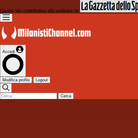
Questo sito contribuisce alla audience de
Accedi
Modifica profilo
Logout
Cerca